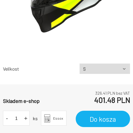
Velikost
326.41
PLN bez VAT
401.48
PLN
Skladem e-shop
-
+
Do kosza
ks
Essox