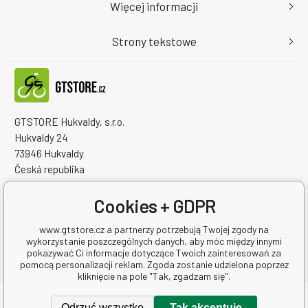
Więcej informacji
Strony tekstowe
GTSTORE Hukvaldy, s.r.o.
Hukvaldy 24
73946 Hukvaldy
Česká republika
Numer identyfikacyjny firmy: 22259848
NIP: CZ22259848
Cookies + GDPR
www.gtstore.cz a partnerzy potrzebują Twojej zgody na
wykorzystanie poszczególnych danych, aby móc między innymi
pokazywać Ci informacje dotyczące Twoich zainteresowań za
pomocą personalizacji reklam. Zgoda zostanie udzielona poprzez
kliknięcie na pole "Tak, zgadzam się".
Copyright © 2026 GTSTORE Hukvaldy, s.r.o.
Odrzuć wszystko
Tak akceptuję