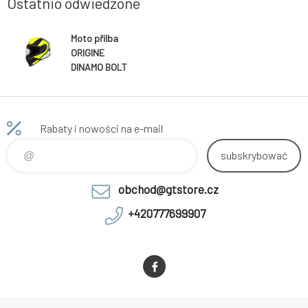
Ostatnio odwiedzone
Moto přilba
ORIGINE
DINAMO BOLT
matná fluo
žluto/černá
Rabaty i nowości na e-mail
subskrybować
obchod@gtstore.cz
+420777699907