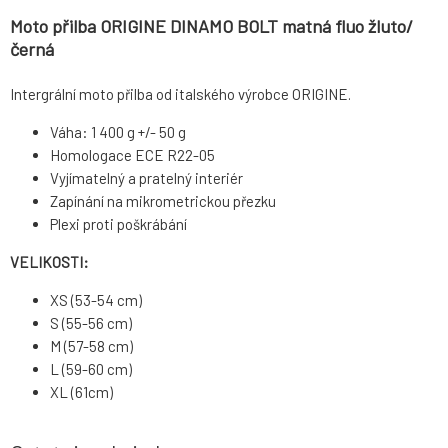
Moto přilba ORIGINE DINAMO BOLT matná fluo žluto/
černá
Intergrální moto přilba od italského výrobce ORIGINE.
Váha: 1 400 g +/- 50 g
Homologace ECE R22-05
Vyjímatelný a pratelný interiér
Zapínání na mikrometrickou přezku
Plexi proti poškrábání
VELIKOSTI:
XS (53-54 cm)
S (55-56 cm)
M (57-58 cm)
L (59-60 cm)
XL (61cm)