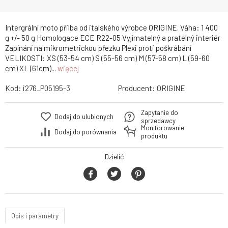
Intergrální moto přilba od italského výrobce ORIGINE. Váha: 1 400
g +/- 50 g Homologace ECE R22-05 Vyjímatelný a pratelný interiér
Zapínání na mikrometrickou přezku Plexi proti poškrábání
VELIKOSTI: XS (53-54 cm) S (55-56 cm) M (57-58 cm) L (59-60
cm) XL (61cm)...
więcej
Kod:
i276_P05195-3
Producent:
ORIGINE
Zapytanie do
Dodaj do ulubionych
sprzedawcy
Monitorowanie
Dodaj do porównania
produktu
Dzielić
Opis i parametry