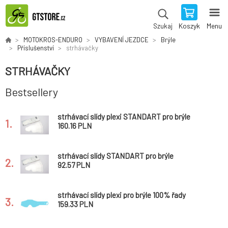
Koszyk
Menu
Szukaj
MOTOKROS-ENDURO
VYBAVENÍ JEZDCE
Brýle
Příslušenství
strhávačky
STRHÁVAČKY
Bestsellery
strhávací slídy plexi STANDART pro brýle
1.
RACECRAFT/ACCURI/STRATA, 100% (50
160.16 PLN
vrstev v balení, čiré)
strhávací slídy STANDART pro brýle
2.
ACCURI/STRATA JUNIOR, 100% (20 vrstev v
92.57 PLN
balení, čiré)
strhávací slídy plexi pro brýle 100% řady
3.
RACECRAFT/ACCURI/STRATA dospělé, Q-
159.33 PLN
TECH (50 vrstev v balení, čiré)