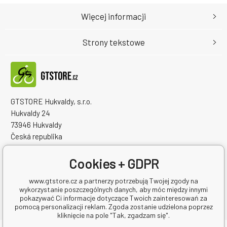
Więcej informacji
Strony tekstowe
GTSTORE Hukvaldy, s.r.o.
Hukvaldy 24
73946 Hukvaldy
Česká republika
Numer identyfikacyjny firmy: 22259848
NIP: CZ22259848
Cookies + GDPR
www.gtstore.cz a partnerzy potrzebują Twojej zgody na
wykorzystanie poszczególnych danych, aby móc między innymi
pokazywać Ci informacje dotyczące Twoich zainteresowań za
pomocą personalizacji reklam. Zgoda zostanie udzielona poprzez
kliknięcie na pole "Tak, zgadzam się".