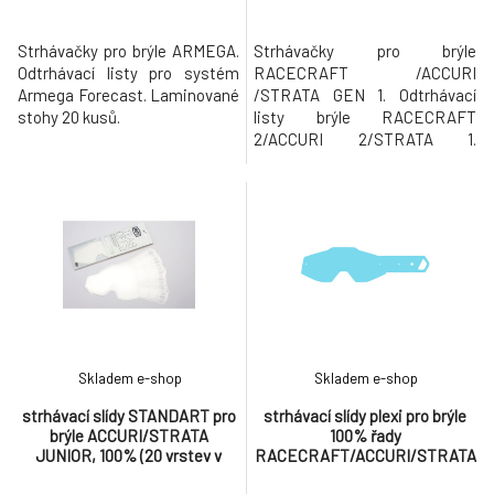
Strhávačky pro brýle ARMEGA.
Strhávačky pro brýle
Odtrhávací listy pro systém
RACECRAFT /ACCURI
Armega Forecast. Laminované
/STRATA GEN 1. Odtrhávací
stohy 20 kusů.
listy brýle RACECRAFT
2/ACCURI 2/STRATA 1.
Laminované stohy 50 kusů.
Skladem e-shop
Skladem e-shop
strhávací slídy STANDART pro
strhávací slídy plexi pro brýle
brýle ACCURI/STRATA
100% řady
JUNIOR, 100% (20 vrstev v
RACECRAFT/ACCURI/STRATA
balení, čiré)
dospělé, Q-TECH (50 vrstev v