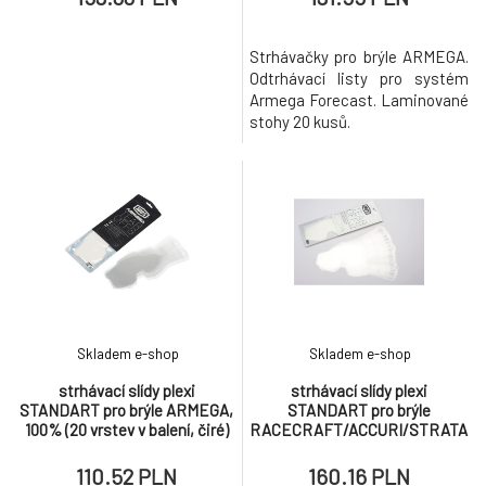
Strhávačky pro brýle ARMEGA.
Odtrhávací listy pro systém
Armega Forecast. Laminované
stohy 20 kusů.
Skladem e-shop
Skladem e-shop
strhávací slídy plexi
strhávací slídy plexi
STANDART pro brýle ARMEGA,
STANDART pro brýle
100% (20 vrstev v balení, čiré)
RACECRAFT/ACCURI/STRATA,
100% (50 vrstev v balení, čiré)
110.52 PLN
160.16 PLN