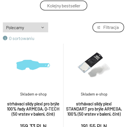
strhávací slídy plexi STANDART pro brýle
Kolejny bestseller
4.
ARMEGA, 100% (20 vrstev v balení, čiré)
110.52 PLN
strhávací slídy plexi STANDART pro brýle
Filtracja
5.
ARMEGA, 100% (50 vrstev v balení, čiré)
191.55 PLN
O sortowaniu
strhávací slídy plexi pro brýle 100% řady
6.
ARMEGA, Q-TECH (50 vrstev v balení, čiré)
159.33 PLN
Skladem e-shop
Skladem e-shop
strhávací slídy plexi pro brýle
strhávací slídy plexi
100% řady ARMEGA, Q-TECH
STANDART pro brýle ARMEGA,
(50 vrstev v balení, čiré)
100% (50 vrstev v balení, čiré)
159.33 PLN
191.55 PLN