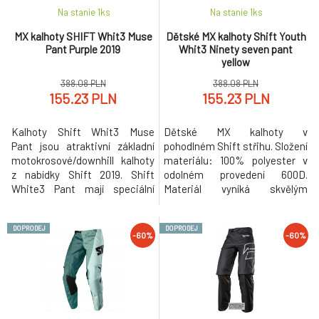
Na stanie 1
ks
Na stanie 1
ks
MX kalhoty SHIFT Whit3 Muse
Dětské MX kalhoty Shift Youth
Pant Purple 2019
Whit3 Ninety seven pant
yellow
388.08 PLN
388.08 PLN
155.23 PLN
155.23 PLN
Kalhoty Shift Whit3 Muse
Dětské MX kalhoty v
Pant jsou atraktivní základní
pohodlném Shift střihu. Složení
motokrosové/downhill kalhoty
materiálu: 100% polyester v
z nabídky Shift 2019. Shift
odolném provedení 600D.
White3 Pant mají speciální
Materiál vyníká skvělým
RACE střih kalhot
odvodem potu a vlhkosti.
respektující polohu jezdce při
Ergonomicky tvarované
DOPRODEJ
DOPRODEJ
jízdě. Pružné panely v oblasti
elastické zóny na kolenou, v
-60%
-60%
kolen, zad a rozkroku doplňují
rozkroku a zadní oblasti pasu
zadní větrací panely ve spodní
poskytují pohodlí a zvyšují
části. Pevný materiál z
pohyblivost jezdce.
polyesteru 600D zajistí dobrou
Nízkoprofilové úplety spodků
živo
nohavic, nastavitelný obvod p