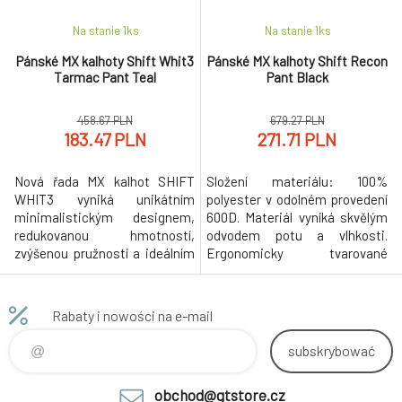
Na stanie 1
ks
Na stanie 1
ks
Pánské MX kalhoty Shift Whit3
Pánské MX kalhoty Shift Recon
Tarmac Pant Teal
Pant Black
458.67 PLN
679.27 PLN
183.47 PLN
271.71 PLN
Nová řada MX kalhot SHIFT
Složení materiálu: 100%
WHIT3 vyniká unikátním
polyester v odolném provedení
minimalistickým designem,
600D. Materiál vyníká skvělým
redukovanou hmotností,
odvodem potu a vlhkosti.
zvýšenou pružností a ideálním
Ergonomicky tvarované
větráním. Složení materiálu:
elastické zóny na kolenou, v
100% polyester v odolném
rozkroku a zadní oblasti pasu
provedení 600D. Novinkou u
poskytují pohodlí a zvyšují
Rabaty i nowości na e-mail
kolece MX18 je kožený panel na
pohyblivost jezdce.
pravém vnitřním kolenu, který
Nízkoprofilové úplety spodků
subskrybować
zajišťuje vyšší trvanlivost a
nohavic, nastavitelný obvod
tepelnou odolnost Materiál
pasu, blednutí odolná grafika
obchod@gtstore.cz
vyníká skvělý
Shift. Vnější