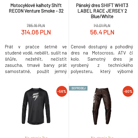
Motocyklové kalhoty Shift
Pánský dres SHIFT WHIT3
RECON Venture Smoke - 32
LABEL RACE JERSEY 2
Blue/White
785.16 PLN
141.01 PLN
314.06 PLN
56.4 PLN
Prát v pračce šetrně ve
Cenově dostupný a pohodlný
studené vodě, nebělit, sušit na
dres na Motocross, ATV či
šňůře, nežehlit, nečistit
kolo. Samotný dres je
zasucha, tmavé barvy prát
vyrobený z technického
samostatně, použít jemný
polyesteru, který výborně
prací prostředek.
odvádí pot a velmi rychle
schne. Boční "mesh" panely
DOPRODEJ
podporují ventilaci a přísun
-56%
-60%
vzduchu. Dres využívá
komfortní více-panelovou
konstrukci s volným střihem
a prodloužený zádový panel
zakrývá záda i v jezdecké pozici