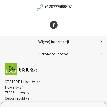
+420777699907
Więcej informacji
Strony tekstowe
GTSTORE Hukvaldy, s.r.o.
Hukvaldy 24
73946 Hukvaldy
Česká republika
Numer identyfikacyjny firmy: 22259848