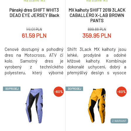
Na stanie 1
ks
Na stanie 1
ks
Pánský dres SHIFT WHIT3
MX kalhoty SHIFT 2019 3LACK
DEAD EYE JERSEY Black
CABALLERO X-LAB BROWN
PANTS
141.01 PLN
899.88 PLN
61.59 PLN
359.95 PLN
Cenově dostupný a pohodlný
Shift 3Lack MX kalhoty jsou
dres na Motocross, ATV či
lehké, prodyšné a odolné
kolo. Samotný dres je
křížové kalhoty. Kombinuje
vyrobený z technického
dokonalé uchycení, dobrý a
polyesteru, který výborně
přemýšlivý design s vysoce
odvádí pot a velmi rychle
flexibilním a sofistikovaným
schne. Boční "mesh" panely
materiálem. Vnější materiál:
DOPRODEJ
DOPRODEJ
podporují ventilaci a přísun
82% polyester, 10% polyamid
-60%
-60%
vzduchu. Dres využívá
nylon, 5% kravská kůže, 3%
komfortní více-panelovou
elastan; Podšívka: 100%
konstrukci s volným střihem
polyester Prát v pračce šetrně
a prodloužený zádový panel
ve studené vodě, nebělit, sušit
zakrývá záda i v jezdecké
na
2 WARIANT
pozici