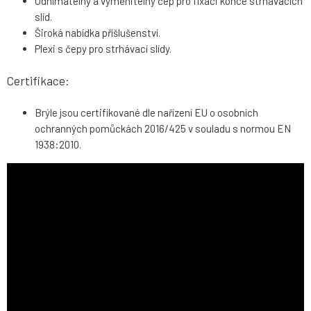
Odnímatelný a vyměnitelný čep pro fixaci konce strhávacích
slíd.
Široká nabídka příšlušenství.
Plexi s čepy pro strhávací slídy.
Certifikace:
Brýle jsou certifikované dle nařízení EU o osobních
ochranných pomůckách 2016/425 v souladu s normou EN
1938:2010.