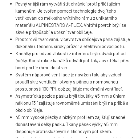
Pevný vnější rám vytváří štít chránící proti přilétajícím
kamenům. Je tvořen pomocí technologie dvojitého
vstřikování do měkkého vnitřního rámu z unikátního
materiálu ALPINESTARS A-FLEX. Vnitřní povrch brýlí se
skvěle přizpůsobí a utěsní tvar obličeje.
Prostorově tvarovaná, vícevrstvá obličejová pěna zajišťuje
dokonalé utěsnění, široký průzor a efektivní odvod potu.
Kanálky pro odvod vlhkosti z interiéru brýlí odvádí pot od
čočky. Konstrukce kanálků odvádí pot tak, aby stékal přes
horní partie rámu do stran.
Systém náporové ventilace je navržen tak, aby vzduch
proudil skrz ventilační otvory s pěnou s normovanou
prostupností 100 PPI, což zajišťuje maximální ventilaci.
Asymetrická pozice pásku brýlí tloušťky 45 mm s úhlem
náklonu 13° zajišťuje rovnoměrné umístění brýlí na přilbě a
okolo obličeje.
45 mm vysoké přezky s nízkým profilem zajišťují snadné
donastavení délky pásku. Tkaný pásek výšky 45 mm
disponuje protiskluzovým silikonovým potiskem.