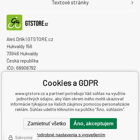
Textové stránky
Aleš Drlík | GTSTORE.cz
Hukvaldy 156
73946 Hukvaldy
Česká republika
IČO: 68908792
IČ DPH (DIČ): CZ7405084940
Cookies a GDPR
www.gtstore.cz a partneri potrebujú Váš súhlas na využitie
jednotlivých údajov, aby Vám okrem iného mohli ukazovať
informácie týkajúce sa Vašich záujmov pomocou personalizácie
reklám. Súhlas udelíte kliknutím na políčko "Áno, súhlasím".
Copyright © 2026 Aleš Drlík | GTSTORE.cz
Zamietnuť všetko
Áno, akceptujem
Všetky práva vyhradené.
Podrobné nastavenia s vysvetlením
Ecommerce solutions
BINARGON.cz
-
Mapa stránok
Súkromie