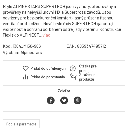
Brýle ALPINESTARS SUPERTECH jsou vyvinuty, otestovány a
prověřeny na nejvyšší úrovni MX a Supercross závodů. Jsou
navrženy pro bezkonkurenční komfort, jasný průzor a řízenou
ventilaci proti mlžení. Nové brýle řady SUPERTECH garantují
viditelnost a ochranu očí během ostré jízdy v terénu. Konstrukce:
Plexisklo ALPINEST...
viac
Kód:
i364_M150-966
EAN:
8059347495712
Výrobca:
Alpinestars
Otázka pre
Pridať do obľúbených
predajcu
Stráženie
Pridať do porovnania
produktu
Zdieľať
Popis a parametre