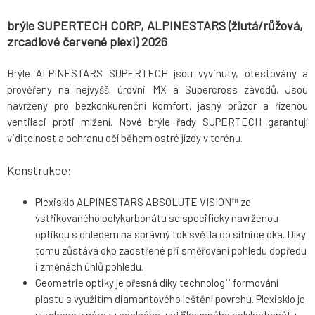
brýle SUPERTECH CORP, ALPINESTARS (žlutá/růžová,
zrcadlové červené plexi) 2026
Brýle ALPINESTARS SUPERTECH jsou vyvinuty, otestovány a
prověřeny na nejvyšší úrovni MX a Supercross závodů. Jsou
navrženy pro bezkonkurenční komfort, jasný průzor a řízenou
ventilaci proti mlžení. Nové brýle řady SUPERTECH garantují
viditelnost a ochranu očí během ostré jízdy v terénu.
Konstrukce:
Plexisklo ALPINESTARS ABSOLUTE VISION™ ze
vstřikovaného polykarbonátu se specificky navrženou
optikou s ohledem na správný tok světla do sítnice oka. Díky
tomu zůstává oko zaostřené při směřování pohledu dopředu
i změnách úhlů pohledu.
Geometrie optiky je přesná díky technologii formování
plastu s využitím diamantového leštění povrchu. Plexisklo je