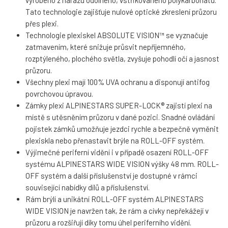
vyrobeno z nárazu odolného, vstřikovaného polykarbonátu.
Tato technologie zajišťuje nulové optické zkreslení průzoru
přes plexi.
Technologie plexiskel ABSOLUTE VISION™ se vyznačuje
zatmavením, které snižuje průsvit nepříjemného,
rozptýleného, plochého světla, zvyšuje pohodlí očí a jasnost
průzoru.
Všechny plexi mají 100% UVA ochranu a disponují antifog
povrchovou úpravou.
Zámky plexi ALPINESTARS SUPER-LOCK® zajistí plexi na
místě s utěsněním průzoru v dané pozici. Snadné ovládání
pojistek zámků umožňuje jezdci rychle a bezpečně vyměnit
plexiskla nebo přenastavit brýle na ROLL-OFF systém.
Výjimečné periferní vidění i v případě osazení ROLL-OFF
systému ALPINESTARS WIDE VISION výšky 48 mm. ROLL-
OFF systém a další příslušenství je dostupné v rámci
související nabídky dílů a příslušenství.
Rám brýlí a unikátní ROLL-OFF systém ALPINESTARS
WIDE VISION je navržen tak, že rám a cívky nepřekážejí v
průzoru a rozšiřují díky tomu úhel periferního vidění.