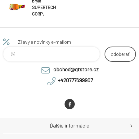
brýle
SUPERTECH
CORP,
ALPINESTARS
(žlutá/růžová,
zrcadlové
červené plexi)
Zľavy a novinky e-mailom
2026
odoberať
obchod@gtstore.cz
+420777699907
Ďalšie informácie