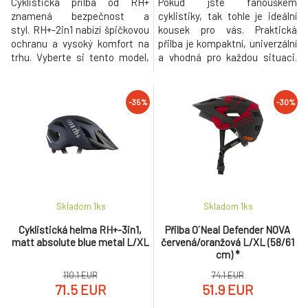
Cyklistická přilba od RH+
Pokud jste fanouškem
znamená bezpečnost a
cyklistiky, tak tohle je ideální
styl. RH+-2in1 nabízí špičkovou
kousek pro vás. Praktická
ochranu a vysoký komfort na
přilba je kompaktní, univerzální
trhu. Vyberte si tento model,
a vhodná pro každou situaci.
pokud hledáte lehkost a styl na
Multifunkční přilba v matném
své cesty. Tmavý design je
černém provedení má 2
nejen esteticky přitažlivý ale i
různé štíty v jiných délkách, aby
-35%
-30%
dobře prodyšný s Power Fit 2
se dokázala perfektně
systémem pro stabilní
přizpůsobit vašemu stylu jízdy.
uchycení. Přilba obsahuje
Má dostatečnou ventilaci
antialergickou podšívku pro
vzduchu pomocí síťky, která
komfor
vás ch
Skladom 1
ks
Skladom 1
ks
Cyklistická helma RH+-3in1,
Přilba O´Neal Defender NOVA
matt absolute blue metal L/XL
červená/oranžová L/XL (58/61
cm) *
110.1 EUR
74.1 EUR
71.5 EUR
51.9 EUR