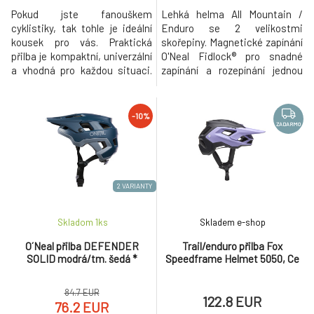
Pokud jste fanouškem
Lehká helma All Mountain /
cyklistiky, tak tohle je ideální
Enduro se 2 velikostmi
kousek pro vás. Praktická
skořepiny. Magnetické zapínání
přilba je kompaktní, univerzální
O'Neal Fidlock® pro snadné
a vhodná pro každou situaci.
zapínání a rozepínání jednou
Multifunkční přilba v matném
rukou. Hmotnost: 380 g (±25 g).
černém provedení má 2
Nastavení velikosti pomocí
různé štíty v jiných délkách,
nového systému zapínání s
-10%
aby se dokázala perfektně
mikroposuvem včetně reflexní
ZADARMO
přizpůsobit vašemu stylu jízdy.
samolepky. Snadné nastavení
Má dostatečnou ventilaci
pásků pro dokonalé individuální
vzduchu pomocí síťky, která
přizpůsobení. Polstrování poh
vás ch
2 VARIANTY
Skladom 1
ks
Skladem e-shop
O´Neal přilba DEFENDER
Trail/enduro přilba Fox
SOLID modrá/tm. šedá *
Speedframe Helmet 5050, Ce
84.7 EUR
122.8 EUR
76.2 EUR