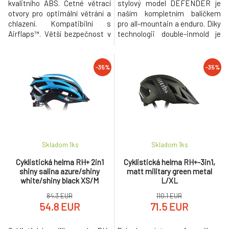
kvalitního ABS. Četné větrací
stylový model DEFENDER je
otvory pro optimální větrání a
naším kompletním balíčkem
chlazení. Kompatibilní s
pro all-mountain a enduro. Díky
Airflaps™. Větší bezpečnost v
technologii double-inmold je
případě nárazu díky výškově
odolný pro akci na trailech.
nastavitelnému kšiltu, který je
Lehká technologie Inmold
připevněn pomocí
spojuje vnitřní EPS a vnější
-35%
-35%
odlamovacích plastových
skořepinu dohromady, přičemž
šroubů. Magnetická přezka
další druhá vrstva chrání vnější
O'Neal Fidlock® ( vyvinutá v
hrany a zlepšuje absorpci
Německu) pro snadné zapínání
nárazů. Větrací otvory a vnitřn
a odepín
Skladom 1
ks
Skladom 1
ks
Cyklistická helma RH+ 2in1
Cyklistická helma RH+-3in1,
shiny salina azure/shiny
matt military green metal
white/shiny black XS/M
L/XL
84.3 EUR
110.1 EUR
54.8 EUR
71.5 EUR