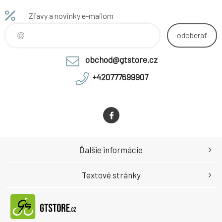
Zľavy a novinky e-mailom
odoberať
obchod@gtstore.cz
+420777699907
Ďalšie informácie
Textové stránky