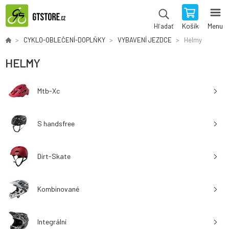
Košík
Menu
Hľadať
CYKLO-OBLEČENÍ-DOPLŇKY
VYBAVENÍ JEZDCE
Helmy
HELMY
Mtb-Xc
S handsfree
Dirt-Skate
Kombinované
Integrální