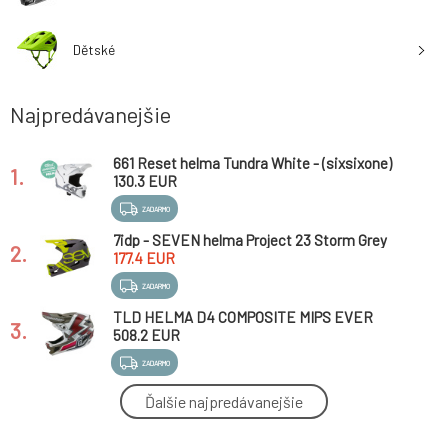
Dětské
Najpredávanejšie
661 Reset helma Tundra White - (sixsixone)
1.
130.3 EUR
ZADARMO
7idp - SEVEN helma Project 23 Storm Grey
2.
Bright Yellow
177.4 EUR
ZADARMO
TLD HELMA D4 COMPOSITE MIPS EVER
3.
TARMAC (14053100)
508.2 EUR
ZADARMO
661 Dirt Lid - XV Orange helma
Ďalšie najpredávanejšie
4.
48.2 EUR