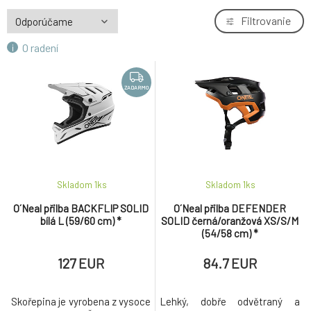
KELLYS Přilba TOWN CAP navy blue M/L
Filtrovanie
5.
60.5 EUR
O radení
7idp - SEVEN (by Royal) helma M2 Tactic Red
6.
White B (20)
132.7 EUR
ZADARMO
ZADARMO
cyklo přilba RAVEN ROAD, OXFORD (žlutá
7.
fluo/bílá)
81.5 EUR
Alpinestars Vector PRO A2 Helma - Ebony
8.
Skladom 1
ks
Skladom 1
ks
Tangerine
173.2 EUR
O´Neal přilba BACKFLIP SOLID
O´Neal přilba DEFENDER
ZADARMO
bílá L (59/60 cm) *
SOLID černá/oranžová XS/S/M
(54/58 cm) *
127 EUR
84.7 EUR
Skořepina je vyrobena z vysoce
Lehký, dobře odvětraný a