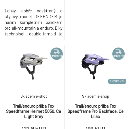
Lehký, dobře odvětraný a
stylový model DEFENDER je
naším kompletním balíčkem
pro all-mountain a enduro. Díky
technologii double-inmold je
odolný pro akci na trailech.
Lehká technologie Inmold
spojuje vnitřní EPS a vnější
skořepinu dohromady, přičemž
ZADARMO
ZADARMO
další druhá vrstva chrání vnější
hrany a zlepšuje absorpci
nárazů. Větrací otvory a vnitřn
2 VARIANTY
Skladem e-shop
Skladem e-shop
Trail/enduro přilba Fox
Trail/enduro přilba Fox
Speedframe Helmet 5050, Ce
Speedframe Pro Backfade, Ce
Light Grey
Lilac
122.8 EUR
199 EUR