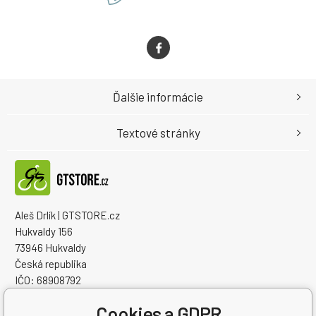
Ďalšie informácie
Textové stránky
Aleš Drlík | GTSTORE.cz
Hukvaldy 156
73946 Hukvaldy
Česká republika
IČO: 68908792
IČ DPH (DIČ): CZ7405084940
Cookies a GDPR