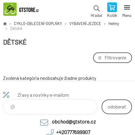
Košík
Menu
Hľadať
CYKLO-OBLEČENÍ-DOPLŇKY
VYBAVENÍ JEZDCE
Helmy
Dětské
DĚTSKÉ
Filtrovanie
Zvolená kategória neobsahuje žiadne produkty
Zľavy a novinky e-mailom
odoberať
obchod@gtstore.cz
+420777699907