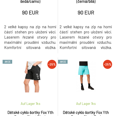
šedá/camo)
(černá/bílá)
90 EUR
90 EUR
2 velké kapsy na zip na horní
2 velké kapsy na zip na horní
části stehen pro uložení věcí.
části stehen pro uložení věcí.
Laserem řezané otvory pro
Laserem řezané otvory pro
maximální proudění vzduchu.
maximální proudění vzduchu.
Komfortní síťovaná vložka.
Komfortní síťovaná vložka.
Ergonomicky tvarované koleno
Ergonomicky tvarované koleno
pojme většinu chráničů.
pojme většinu chráničů.
AKCE
AKCE
-25%
-25%
Auf Lager 1
ks
Auf Lager 1
ks
Dětské cyklo šortky Fox Yth
Dětské cyklo šortky Fox Yth