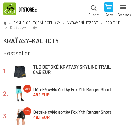
Korb
Speise
Suche
CYKLO-OBLEČENÍ-DOPLŇKY
VYBAVENÍ JEZDCE
PRO DĚTI
Kraťasy-kalhoty
KRAŤASY-KALHOTY
Bestseller
TLD DĚTSKÉ KRAŤASY SKYLINE TRAIL
1.
SHORT WASHED OUT DARK CLOUD
64.5 EUR
(28914400)
Dětské cyklo šortky Fox Yth Ranger Short
-25%
2.
Teal
49.1 EUR
Dětské cyklo šortky Fox Yth Ranger Short
-25%
3.
Black
49.1 EUR