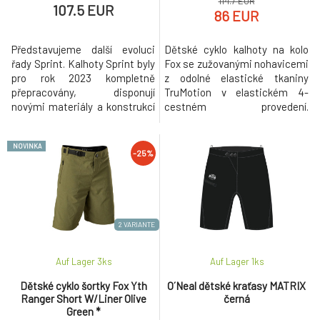
114.7 EUR
107.5 EUR
86 EUR
Představujeme další evoluci
Dětské cyklo kalhoty na kolo
řady Sprint. Kalhoty Sprint byly
Fox se zužovanými nohavicemi
pro rok 2023 kompletně
z odolné elastické tkaniny
přepracovány, disponují
TruMotion v elastickém 4-
novými materiály a konstrukcí
cestném provedení.
v klíčových oblastech, díky
Nastavování obvodu pasu
čemuž se přibližují svému
plastovým páskem, odvětrané
NOVINKA
nástupci Sprint Ultra. Kalhoty
nohavice, odolný DWR zátěr
-25%
Sprint jsou vylepšeny o
materiálu proti vodě a
prémiové prvky, jako je laserem
znečištění, velká loga Fox na
řezaná perforace, kapsy pro
bocích. Oproti obrázku je kapsa
uložení nezbytností, panely ze
na zip pouze na levé straně a
st
chybí perforování
2 VARIANTE
Auf Lager 3
ks
Auf Lager 1
ks
Dětské cyklo šortky Fox Yth
O´Neal dětské kraťasy MATRIX
Ranger Short W/Liner Olive
černá
Green *