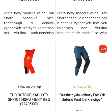
Zcela nový model Skyline Trail
Zcela nový model Skyline Trail
Short obsahuje více
Short obsahuje více technologií
technologií v cenově
v cenově výhodných krátkých
výhodných krátkých kalhotách
kalhotách než většina
než většina konkurenčních
konkurenčních modelů za vyšší
modelů za vyšší cenu. S lehkou
cenu. S lehkou čtyřsměrně
čtyřsměrně strečovou
strečovou technickou tkaninou
technickou tkaninou Skyline
Skyline Trail Short s
-25%
Trail Short s voděodolnou
voděodolnou úpravou Teflon
úpravou Teflon EcoElite™ se
EcoElite™ se můžete vydat
můžete vydat kamkoli.
kamkoli. Nastavitelné zapínání
Nastavitelné zapínání na
na pásek, poklopec bez zipu a
pásek, poklopec bez zipu a
diskr
diskr
Skladem e-shop
Auf Lager 1
ks
TLD DĚTSKÉ KALHOTY
Dětské cyklo kalhoty Fox Yth
SPRINT MONO FIERY RED
Defend Pant Dark Indigo *
(22493107)