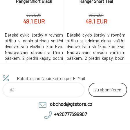
Ranger Short Black
Ranger Short Teal
65.5 EUR
65.5 EUR
49.1 EUR
49.1 EUR
Dětské cyklo šortky v rovném
Dětské cyklo šortky v rovném
střihu s odnímatelnou vnitřní
střihu s odnímatelnou vnitřní
dvouvrstvou vložkou Fox Evo.
dvouvrstvou vložkou Fox Evo.
Nastavování obvodu vnitřním
Nastavování obvodu vnitřním
páskem, 2 přední kapsy, boční
páskem, 2 přední kapsy, boční
zip kapsa. Elastické RipStop
zip kapsa. Elastické RipStop
provedení materiálu odvádí pot
provedení materiálu odvádí pot
od těla a rychleji schne, odolný
od těla a rychleji schne, odolný
Rabatte und Neuigkeiten per E-Mail
DWR zátěr materiálu. Složení
DWR zátěr materiálu. Složení
materiálu: 92% nylon, 8%
materiálu: 92% nylon, 8%
zu abonnieren
spandex, vložka 83% polyester,
spandex, vložka 83% polyester,
17% elastan. Pot
17% elastan. Pot
obchod@gtstore.cz
+420777699907