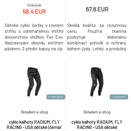
77.8 EUR
67.6 EUR
58.4 EUR
Dětské cyklo šortky v rovném
Skvělá kvalita za rozumnou
střihu s odnímatelnou vnitřní
cenu. Použitá tkanina
dvouvrstvou vložkou Fox Evo.
poskytuje dokonalou
Nastavování obvodu vnitřním
kombinaci pohodlí a ochrany
páskem, 2 přední kapsy na zip.
během jízdy. Lehký a prodyšný
Pás lemovaný TruDri
strečový materiál. Nohavice
materiálem pro odvod potu a
přesahuje přes kolena a
vlhkost od těla, rychleji schne,
chrániče i při šlapání do pedálů.
odolný DWR zátěr materiálu.
Zapínání v pase Quad-Snap
Složení vnějších kraťasů: 62%
využívá čtyři patentky pro
polyamid nylon / 32% polyester
přesné nastavení. Jedna boční
/ 6% elastan. Složení v
kapsa na zip.
5 VARIANTE
4 VARIANTE
Skladem e-shop
Skladem e-shop
cyklo kalhoty RADIUM, FLY
cyklo kalhoty RADIUM, FLY
RACING - USA dětské (černá/
RACING - USA dětské