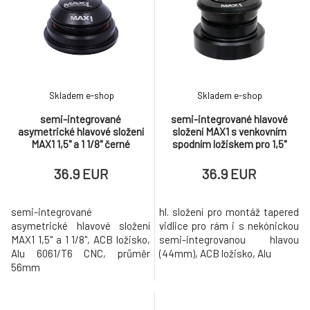
Skladem e-shop
Skladem e-shop
semi-integrované
semi-integrované hlavové
asymetrické hlavové složení
složení MAX1 s venkovním
MAX1 1,5" a 1 1/8" černé
spodním ložiskem pro 1,5"
vidlice, černé
36.9 EUR
36.9 EUR
semi-integrované
hl. složení pro montáž tapered
asymetrické hlavové složení
vidlice pro rám i s nekónickou
MAX1 1,5" a 1 1/8", ACB ložisko,
semi-integrovanou hlavou
Alu 6061/T6 CNC, průměr
(44mm), ACB ložisko, Alu
56mm