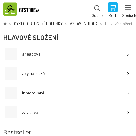
Korb
Speise
Suche
CYKLO-OBLEČENÍ-DOPLŇKY
VYBAVENÍ KOLA
Hlavové složení
HLAVOVÉ SLOŽENÍ
aheadové
asymetrické
integrované
závitové
Bestseller