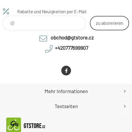
ochranným titanium povrchem
oběma typy krků: - s Tapered
Dolní ložisko Oversize -
krkem: nahoře 1-1/8", dole 1.5"
Rabatte und Neuigkeiten per E-Mail
zvýšená trvanlivost a odolnost.
nebo - se standardním krkem:
Součástí balení je speciálně
nahoře 1-1/8", dole 1-1/8" Ultra
zu abonnieren
designované víčko Ride Your
nízký profil Tělo a víčko z
Way. Konstrukce 45ºx45º (
materiálu alu 6061 T6.
obchod@gtstore.cz
+420777699907
Mehr Informationen
Textseiten