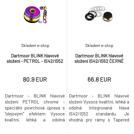
Skladem e-shop
Skladem e-shop
Dartmoor BLINK hlavové
Dartmoor BLINK hlavové
složení - PETROL - IS42/IS52
složení IS42/IS52 ČERNÉ
80.9 EUR
66.8 EUR
Dartmoor - BLINK hlavové
Dartmoor - BLINK hlavové
složení PETROL chrome -
složení Vysoce kvalitní, lehká a
speciální povrchová úprava s
odolná integrovaná hlava
"olejovým" efektem Vysoce
IS42/IS52 standardu. Je
kvalitní, lehká a odolná
vhodná pro rámy s Tapered
integrovaná hlava IS42/IS52
hlavovou trubkou a vidlice s
standardu. Je vhodná pro rámy
oběma typy krků: - s Tapered