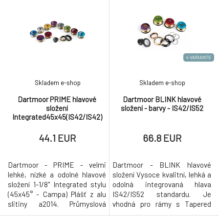
s Tapered hlavovou trubkou a
krkem: nahoře 1-1/8", dole 1.5"
vidlice s oběma typy krků: - s
nebo - se standardním krkem:
Tapered krkem: nahoře 1-1/8",
nahoře 1-1/8", dole 1-1/8" Ultra
dole 1.5" nebo - se standardním
nízký profil Tělo a víčko z
krkem: nahoře 1-1/8", dole
materiálu alu 6061 T6.
4 VARIANTE
Skladem e-shop
Skladem e-shop
Dartmoor PRIME hlavové
Dartmoor BLINK hlavové
složení
složení - barvy - IS42/IS52
Integrated45x45(IS42/IS42)
černé
44.1 EUR
66.8 EUR
Dartmoor - PRIME - velmi
Dartmoor - BLINK hlavové
lehké, nízké a odolné hlavové
složení Vysoce kvalitní, lehká a
složení 1-1/8" Integrated stylu
odolná integrovaná hlava
(45x45° - Campa) Plášť z alu
IS42/IS52 standardu. Je
slitiny a2014. Průmyslová
vhodná pro rámy s Tapered
ložiska z nerez CrMo oceli s
hlavovou trubkou a vidlice s