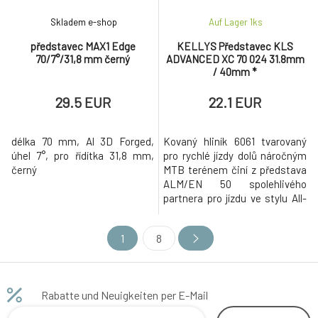
Skladem e-shop
Auf Lager 1
ks
představec MAX1 Edge
KELLYS Představec KLS
70/7°/31,8 mm černý
ADVANCED XC 70 024 31.8mm
/ 40mm *
29.5 EUR
22.1 EUR
délka 70 mm, Al 3D Forged,
Kovaný hliník 6061 tvarovaný
úhel 7°, pro řídítka 31,8 mm,
pro rychlé jízdy dolů náročným
černý
MTB terénem činí z představa
ALM/EN 50 spolehlivého
partnera pro jízdu ve stylu All-
Mountain/Enduro. Hliník 6061
se běžně používá v
1
8
konstrukčních částech jachet,
automobilových podvozků,
nebo i potápěčských tlakových
lahví. Tato slitina hliníku je
Rabatte und Neuigkeiten per E-Mail
vytvořena k tomu, aby odoláva