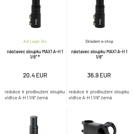
představec MAX1 Edge 90/7°/31,8 mm černý
7.
29.5 EUR
stavitelný představec MAX1 90/90°/25,4 mm
8.
Auf Lager 2
ks
Skladem e-shop
černý
27 EUR
nástavec sloupku MAX1 A-H 1
nástavec sloupku MAX1 A-H 1
1/8" *
1/8"
KELLYS Představec KLS ULTIMATE XC 70
9.
black 017, 130mm
35.8 EUR
20.4 EUR
36.9 EUR
redukce k prodloužení sloupku
redukce k prodloužení sloupku
vidlice A-H 1 1/8" černá
vidlice A-H 1 1/8" černá