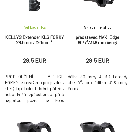
Auf Lager 1
ks
Skladem e-shop
KELLYS Extender KLS FORKY
představec MAX1 Edge
28,6mm / 120mm *
80/7°/31,8 mm černý
29.5 EUR
29.5 EUR
PRODLOUŽENÍ VIDLICE
délka 80 mm, Al 3D Forged,
FORKY je navrženo pro jezdce,
úhel 7°, pro řídítka 31,8 mm,
který trpí bolestí krční páteře,
černý
nebo křížů způsobenou příliš
napjatou pozicí na kole.
Nástavec může prodloužit
vidlici až o 70 mm a tím umožní
jezdci pohodlnější a uvolněnější
pozici. Je vhodný pro všechny
vidlice s vnějším průměrem