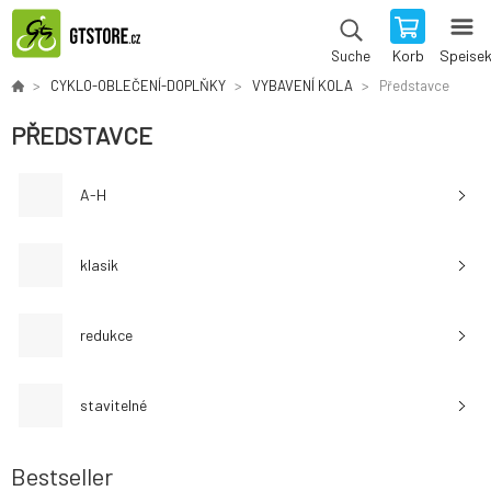
Korb
Speise
Suche
CYKLO-OBLEČENÍ-DOPLŇKY
VYBAVENÍ KOLA
Představce
PŘEDSTAVCE
A-H
klasik
redukce
stavitelné
Bestseller