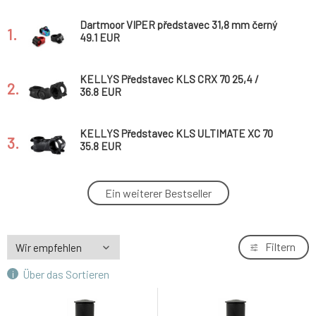
Dartmoor VIPER představec 31,8 mm černý
1.
(délka 31 mm)
49.1 EUR
KELLYS Představec KLS CRX 70 25,4 /
2.
130mm
36.8 EUR
KELLYS Představec KLS ULTIMATE XC 70
3.
black 017, 120mm
35.8 EUR
KS Ether představec 31,8 mm / 50 mm
Ein weiterer Bestseller
4.
72 EUR
FUNN Equalizer představec 35 mm, délka
Filtern
5.
42,5 mm - červený
80.9 EUR
Über das Sortieren
KELLYS Představec KLS ADVANCED XC 70
6.
024 31.8mm / 60mm
28 EUR