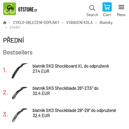
Cart
Menu
Search
CYKLO-OBLEČENÍ-DOPLŇKY
VYBAVENÍ KOLA
Blatníky
přední
PŘEDNÍ
Bestsellers
blatník SKS Shockboard XL do odpružené
1.
vidlice
27.4 EUR
blatník SKS Shockblade 26"-27,5" do
2.
odpružené vidlice černo/šedý
32.4 EUR
blatník SKS Shockblade 28"-29" do odpružené
3.
vidlice černo/šedý
32.4 EUR