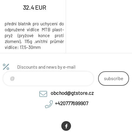
32.4 EUR
přední blatník pro uchycení do
odpružené vidlice MTB plast-
pryž (pryžové konce proti
zlomení), 115g ,vnitřní průměr
vidlice: 17,5-30mm
Discounts and news by e-mail
subscribe
obchod@gtstore.cz
+420777699907