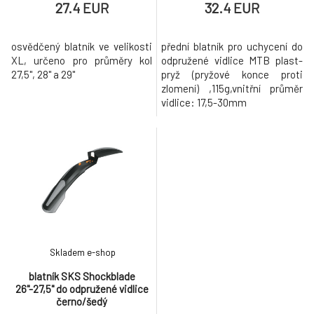
27.4 EUR
32.4 EUR
osvědčený blatník ve velikosti
přední blatník pro uchycení do
XL, určeno pro průměry kol
odpružené vidlice MTB plast-
27,5", 28" a 29"
pryž (pryžové konce proti
zlomení) ,115g,vnitřní průměr
vidlice: 17,5-30mm
Skladem e-shop
blatník SKS Shockblade
26"-27,5" do odpružené vidlice
černo/šedý