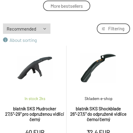
blatník SKS Shockblade 26"-27,5" do
More bestsellers
4.
odpružené vidlice černo/černý
32.4 EUR
blatník SKS Mudrocker 27,5"-29" pro
Filtering
5.
odpruženou vidlici černý
40 EUR
About sorting
In stock 2
ks
Skladem e-shop
blatník SKS Mudrocker
blatník SKS Shockblade
27,5"-29" pro odpruženou vidlici
26"-27,5" do odpružené vidlice
černý
černo/černý
40 EUR
32.4 EUR