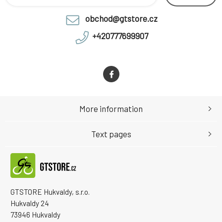
obchod@gtstore.cz
+420777699907
More information
Text pages
GTSTORE Hukvaldy, s.r.o.
Hukvaldy 24
73946 Hukvaldy