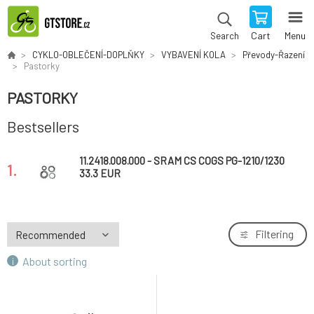
Cart
Menu
Search
CYKLO-OBLEČENÍ-DOPLŇKY
VYBAVENÍ KOLA
Převody-Řazení
Pastorky
PASTORKY
Bestsellers
11.2418.008.000 - SRAM CS COGS PG-1210/1230
1.
EAGLE 11-13-15T *
33.3 EUR
Filtering
About sorting