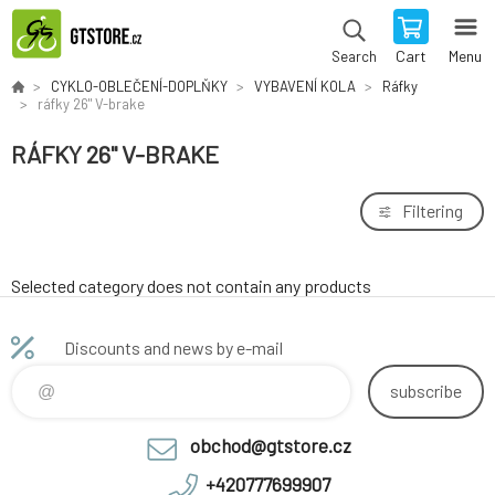
Cart
Menu
Search
CYKLO-OBLEČENÍ-DOPLŇKY
VYBAVENÍ KOLA
Ráfky
ráfky 26" V-brake
RÁFKY 26" V-BRAKE
Filtering
Selected category does not contain any products
Discounts and news by e-mail
subscribe
obchod@gtstore.cz
+420777699907