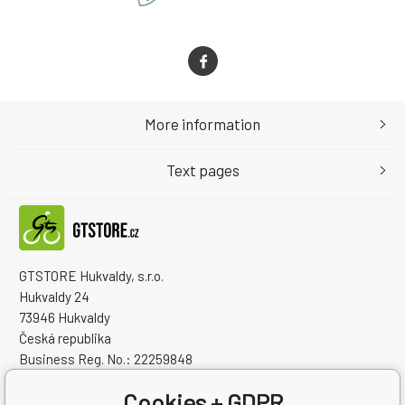
More information
Text pages
GTSTORE Hukvaldy, s.r.o.
Hukvaldy 24
73946 Hukvaldy
Česká republika
Business Reg. No.: 22259848
VAT ID: CZ22259848
Cookies + GDPR