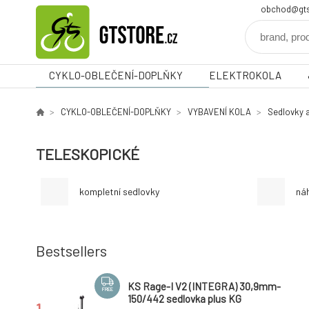
obchod@gts
CYKLO-OBLEČENÍ-DOPLŇKY
ELEKTROKOLA
CYKLO-OBLEČENÍ-DOPLŇKY
VYBAVENÍ KOLA
Sedlovky 
TELESKOPICKÉ
kompletní sedlovky
náh
Bestsellers
KS Rage-I V2 (INTEGRA) 30,9mm-
FREE
150/442 sedlovka plus KG
1.