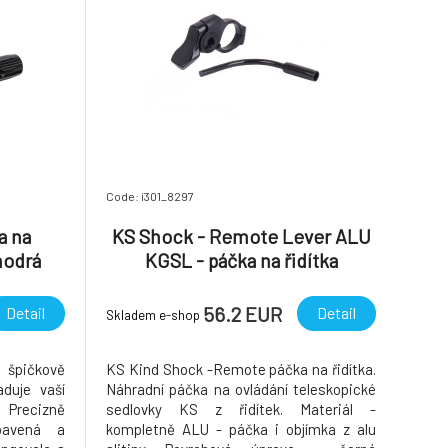
Code: i301_8297
a na
KS Shock - Remote Lever ALU
modrá
KGSL - páčka na řidítka
náhradní
56.2 EUR
Detail
Detail
Skladem e-shop
pičkově
KS Kind Shock -Remote páčka na řidítka.
duje vaší
Náhradní páčka na ovládání teleskopické
Precizně
sedlovky KS z řidítek. Materiál -
bavená a
kompletně ALU - páčka i objímka z alu