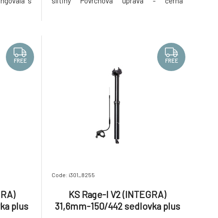
ungovala s
slitiny Povrchová úprava - černá
 sedlovek.
Kompatibilní s modely: - DropZone R -
é slitiny
Supernatural, - LEV - LEV Carbon - LEV
žení na
Ci (carbon integra) - LEV Integra - LEV
é většina
DX - LEV Si - i900 R - i950R - eTEN
FREE
FREE
Code: i301_8255
GRA)
KS Rage-I V2 (INTEGRA)
ka plus
31,6mm-150/442 sedlovka plus
KG