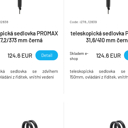
12838
Code: i278_12839
opická sedlovka PROMAX
teleskopická sedlovka
7,2/373 mm černá
31,6/410 mm čern
Skladem e-
124.6 EUR
124.6 EUR
Detail
shop
pická sedlovka se zdvihem
teleskopická sedlovka se
ádání z řidítek, vnitřní vedení
150mm, ovládání z řidítek, vnitř