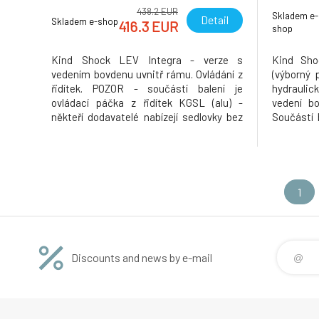
438.2 EUR
Skladem e-
Detail
Skladem e-shop
416.3 EUR
shop
Kind Shock LEV Integra - verze s
Kind Sho
vedením bovdenu uvnitř rámu. Ovládání z
(výborný 
řidítek. POZOR - součástí balení je
hydraulick
ovládací páčka z řidítek KGSL (alu) -
vedení b
někteří dodavatelé nabízejí sedlovky bez
Součástí 
páčky. Hi-tech teleskopická sedlovka
KG a kom
vhodná pro okamžitou změnu výšky sedla
(někteří 
bez nutnosti sestoupit z kola a to i za
bez páčk
jízdy. MODEL SE ZDVIHEM 65 MM A DÉL
modelu Ra
1
Discounts and news by e-mail