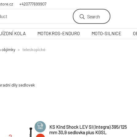
tore.cz
+420777699907
Search
JÍZDNÍ KOLA
MOTOKROS-ENDURO
MOTO-SILNICE
O
a objímky
teleskopické
radní díly sedlovek
KS Kind Shock LEV SI (Integra) 395/125
FREE
mm 30,9 sedlovka plus KGSL
2.