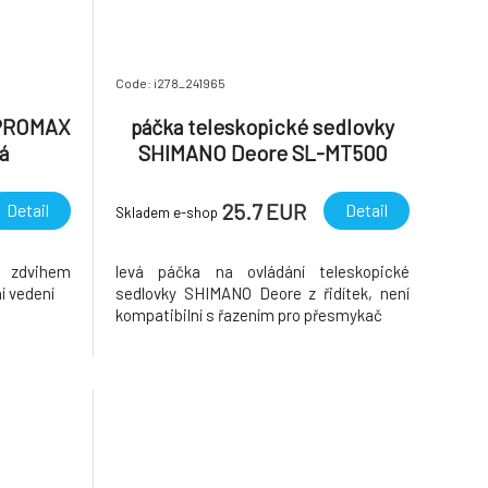
Code: i278_241965
 PROMAX
páčka teleskopické sedlovky
á
SHIMANO Deore SL-MT500
levá, I-Spec EV, v krabičce
25.7 EUR
Detail
Detail
Skladem e-shop
 zdvihem
levá páčka na ovládání teleskopické
ní vedení
sedlovky SHIMANO Deore z řidítek, není
kompatibilní s řazením pro přesmykač