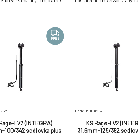
ě univerzální, aby fungovala s
dostatečně univerzální, aby f
tšinou teleskopických sedlovek.
velkou většinou teleskopických
opracovaná z letecké slitiny
Plně CNC opracovaná z leteck
. Unikum je uložení na
AL6061. Unikum je ulo
vém ložisku, které většina
průmyslovém ložisku, kter
dělá. Díky t
výrobců nedělá. Díky t
FREE
8252
Code: i301_8254
Rage-I V2 (INTEGRA)
KS Rage-I V2 (INTE
-100/342 sedlovka plus
31,6mm-125/392 sedlov
KG
KG