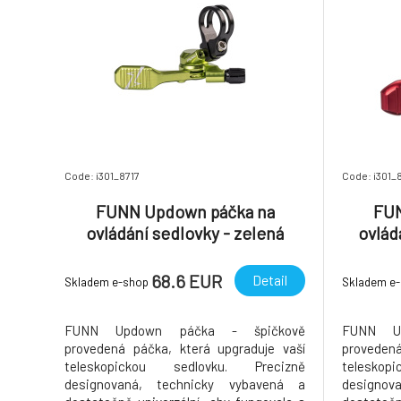
Code: i301_8717
Code: i301_
FUNN Updown páčka na
FUN
ovládání sedlovky - zelená
ovlád
68.6 EUR
Detail
Skladem e-shop
Skladem e
FUNN Updown páčka - špičkově
FUNN U
provedená páčka, která upgraduje vaší
provedená
teleskopickou sedlovku. Precizně
telesko
designovaná, technicky vybavená a
designov