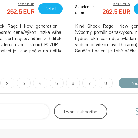
263.1 EUR
263.1 EUR
Skladem e-
Detail
262.5 EUR
262.5 EUR
shop
ck Rage-I New generation -
Kind Shock Rage-I New gen
poměr cena/výkon, nízká váha,
(výborný poměr cena/výkon, n
á cartridge,ovládání z řidítek,
hydraulická cartridge,ovládání 
ovdenu uvnitř rámu) POZOR -
vedení bovdenu uvnitř rámu
balení je také páčka na řidítka
Součástí balení je také páčka 
pletní připojovací hardware
KG a kompletní připojovací
dodavatelé prodávají sedlovku
(někteří dodavatelé prodávaj
y). Nová generace oblíbeného
bez páčky). Nová generace o
ge-I z řad teleskopickýc
modelu Rage-I z řad teleskopic
2
3
4
5
6
7
8
Ne
I want
subscribe