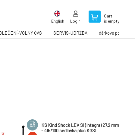
Cart
English
Login
is empty
BLEČENÍ-VOLNÝ ČAS
SERVIS-ÚDRŽBA
dárkové poukazy
KS Kind Shock LEV SI (Integra) 27,2 mm
FREE
- 415/100 sedlovka plus KGSL
3.