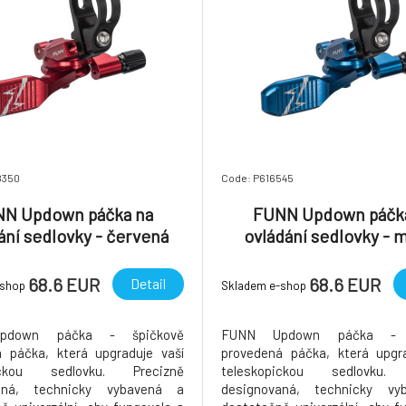
8350
Code: P616545
N Updown páčka na
FUNN Updown páčk
ání sedlovky - červená
ovládání sedlovky - 
68.6 EUR
68.6 EUR
Detail
-shop
Skladem e-shop
pdown páčka - špičkově
FUNN Updown páčka - š
 páčka, která upgraduje vaší
provedená páčka, která upgra
pickou sedlovku. Precizně
teleskopickou sedlovku. 
aná, technicky vybavená a
designovaná, technicky vy