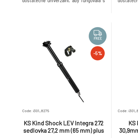
dostatečně univerzální, aby fungovala s
dostatečn
velkou většinou teleskopických sedlovek.
velkou vě
Plně CNC opracovaná z letecké slitiny
Plně CNC 
AL6061. Unikum je uložení na
AL6061
průmyslovém ložisku, které většina
průmyslo
výrobců nedělá. Díky t
výrobců ne
FREE
-5%
Code: i301_8275
Code: i301_
KS Kind Shock LEV Integra 272
KS 
sedlovka 27,2 mm (65 mm) plus
30,9mm
KGSL