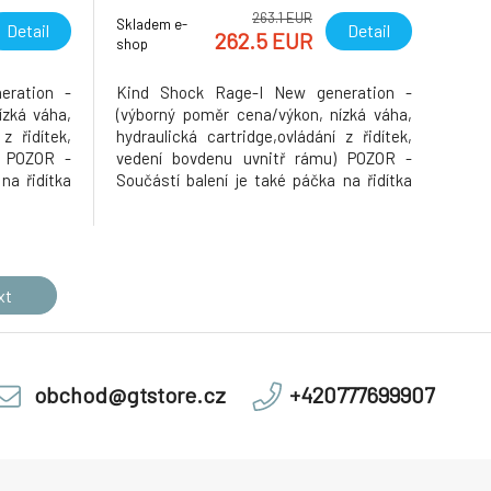
263.1 EUR
Skladem e-
Detail
Detail
262.5 EUR
shop
eration -
Kind Shock Rage-I New generation -
ízká váha,
(výborný poměr cena/výkon, nízká váha,
z řidítek,
hydraulická cartridge,ovládání z řidítek,
) POZOR -
vedení bovdenu uvnitř rámu) POZOR -
na řidítka
Součástí balení je také páčka na řidítka
 hardware
KG a kompletní připojovací hardware
í sedlovku
(někteří dodavatelé prodávají sedlovku
blíbeného
bez páčky). Nová generace oblíbeného
kýc
modelu Rage-I z řad teleskopickýc
xt
obchod@gtstore.cz
+420777699907