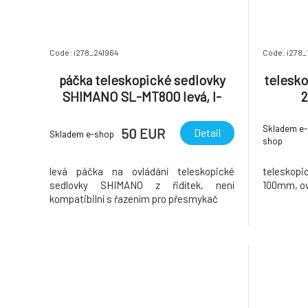
Code: i278_241964
Code: i278_
páčka teleskopické sedlovky
telesk
SHIMANO SL-MT800 levá, I-
2
Spec EV, v krabičce
Skladem e-
50 EUR
Detail
Skladem e-shop
shop
levá páčka na ovládání teleskopické
telesko
sedlovky SHIMANO z řidítek, není
100mm, ovl
kompatibilní s řazením pro přesmykač