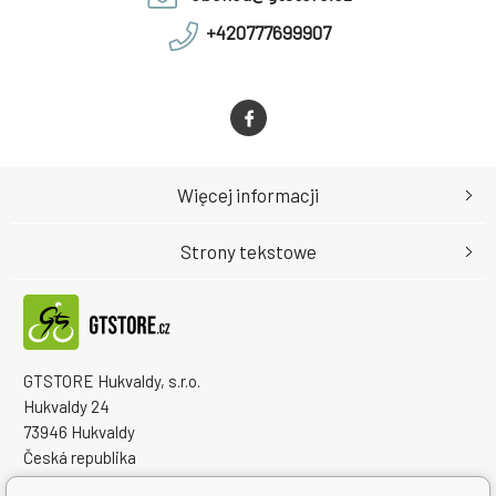
+420777699907
Więcej informacji
Strony tekstowe
GTSTORE Hukvaldy, s.r.o.
Hukvaldy 24
73946 Hukvaldy
Česká republika
Numer identyfikacyjny firmy: 22259848