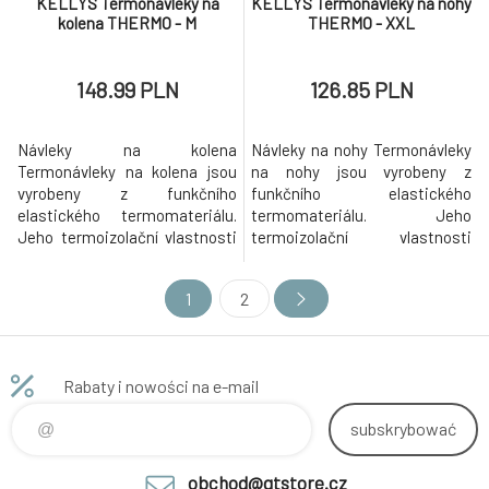
KELLYS Termonávleky na
KELLYS Termonávleky na nohy
kolena THERMO - M
THERMO - XXL
148.99 PLN
126.85 PLN
Návleky na kolena
Návleky na nohy Termonávleky
Termonávleky na kolena jsou
na nohy jsou vyrobeny z
vyrobeny z funkčního
funkčního elastického
elastického termomateriálu.
termomateriálu. Jeho
Jeho termoizolační vlastnosti
termoizolační vlastnosti
poskytují vynikající ochranu
poskytují vynikající ochranu
před chladem a zároveň
před chladem a zároveň
1
2
poskytují optimální prodyšnost
poskytují optimální prodyšnost
a kontrolu vlhkosti.
a kontrolu vlhkosti.
Protiskluzové silikonové
Protiskluzové silikonové
zakončení udržuje návleky ve
zakončení udržuje návleky ve
Rabaty i nowości na e-mail
správné poloze. Termonávleky
správné poloze. Termonávleky
mají reflexní prvky pro zvý
mají reflexní prvky pro zvýšeno
subskrybować
obchod@gtstore.cz