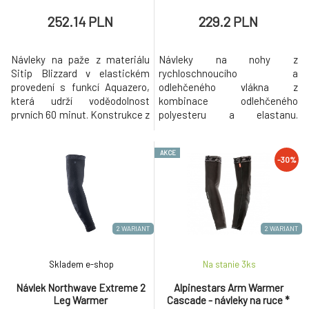
252.14 PLN
229.2 PLN
Návleky na paže z materiálu
Návleky na nohy z
Sitip Blizzard v elastickém
rychloschnoucího a
provedení s funkcí Aquazero,
odlehčeného vlákna z
která udrží voděodolnost
kombinace odlehčeného
prvních 60 minut. Konstrukce z
polyesteru a elastanu.
plochých švů, vnitřní silikonový
Konstrukce plochých švů pro
potisk drží návleky na svém
vyšší pohodlí, reflexní loga
AKCE
místě.
Northwave.
-30%
2 WARIANT
2 WARIANT
Skladem e-shop
Na stanie 3
ks
Návlek Northwave Extreme 2
Alpinestars Arm Warmer
Leg Warmer
Cascade - návleky na ruce *