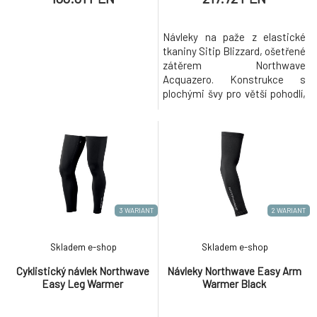
Návleky na paže z elastické
tkaniny Sitip Blizzard, ošetřené
zátěrem Northwave
Acquazero. Konstrukce s
plochými švy pro větší pohodlí,
silikonový potisk drží návleky
na svém místě.
3 WARIANT
2 WARIANT
Skladem e-shop
Skladem e-shop
Cyklistický návlek Northwave
Návleky Northwave Easy Arm
Easy Leg Warmer
Warmer Black