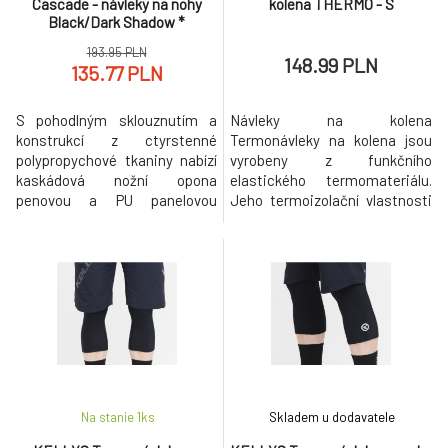
Cascade - návleky na nohy
kolena THERMO - S
Black/Dark Shadow *
193.95 PLN
148.99 PLN
135.77 PLN
S pohodlným sklouznutím a
Návleky na kolena
konstrukcí z ctyrstenné
Termonávleky na kolena jsou
polypropychové tkaniny nabízí
vyrobeny z funkčního
kaskádová nožní opona
elastického termomateriálu.
penovou a PU panelovou
Jeho termoizolační vlastnosti
výztuhu v asymetrickém
poskytují vynikající ochranu
designu pro presné
před chladem a zároveň
anatomické uložení, komfort a
poskytují optimální prodyšnost
odolnost proti
a kontrolu vlhkosti.
oderu.Vlastnosti: Prosklený
Protiskluzové silikonové
designový ohrívac nohou s
zakončení udržuje návleky ve
vnitrním povrchem z
správné poloze. Termonávleky
mikrovlákna pro vynikající
mají reflexní prvky pro zvý
tepelné schopnosti Pokr
Na stanie 1
ks
Skladem u dodavatele