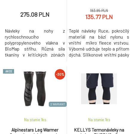
193.95 PLN
275.08 PLN
135.77 PLN
Návleky na nohy z
Teplé návleky Ruce, pokročilý
rychloschnoucího
materiál na bázi nylonu s
polypropylenového vlákna v
vnitřní mikro fleece vrstvou.
BioMap střihu. Různá síla
Výborně udržuje teplo a přitom
tkaniny v kritických zónách
dýchá. Silikonové vnitřní pásky
zlepšuje podporu a prodyšnost.
drží návlek na svém místě.
Konstrukce plochých švů pro
Ergonomický asymetrický
AKCE
vyšší pohodlí.
design pro pravou a levou
-30%
končetinu. Ochranné panely
proti abrazi a strategicky
rozmístěné ochranné dílce z
viscoelastické pěny
2 WARIANT
Na stanie 1
ks
Na stanie 1
ks
Alpinestars Leg Warmer
KELLYS Termonávleky na