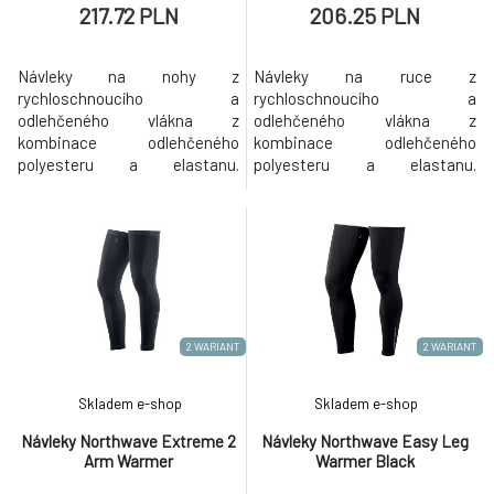
217.72 PLN
206.25 PLN
Návleky na nohy z
Návleky na ruce z
rychloschnoucího a
rychloschnoucího a
odlehčeného vlákna z
odlehčeného vlákna z
kombinace odlehčeného
kombinace odlehčeného
polyesteru a elastanu.
polyesteru a elastanu.
Silikonový potisk na vnitřní
Konstrukce plochých švů pro
straně, konstrukce plochých
vyšší pohodlí, reflexní loga
švů pro vyšší pohodlí, reflexní
Northwave.
loga Northwave.
2 WARIANT
2 WARIANT
Skladem e-shop
Skladem e-shop
Návleky Northwave Extreme 2
Návleky Northwave Easy Leg
Arm Warmer
Warmer Black