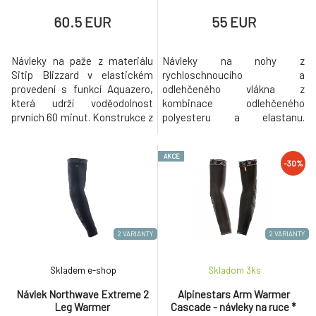
60.5 EUR
55 EUR
Návleky na paže z materiálu
Návleky na nohy z
Sitip Blizzard v elastickém
rychloschnoucího a
provedení s funkcí Aquazero,
odlehčeného vlákna z
která udrží voděodolnost
kombinace odlehčeného
prvních 60 minut. Konstrukce z
polyesteru a elastanu.
plochých švů, vnitřní silikonový
Konstrukce plochých švů pro
potisk drží návleky na svém
vyšší pohodlí, reflexní loga
AKCE
místě.
Northwave.
-30%
2 VARIANTY
2 VARIANTY
Skladem e-shop
Skladom 3
ks
Návlek Northwave Extreme 2
Alpinestars Arm Warmer
Leg Warmer
Cascade - návleky na ruce *