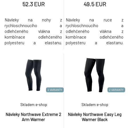
52.3 EUR
49.5 EUR
Návleky na nohy z
Návleky na ruce z
rychloschnoucího a
rychloschnoucího a
odlehčeného vlákna z
odlehčeného vlákna z
kombinace odlehčeného
kombinace odlehčeného
polyesteru a elastanu.
polyesteru a elastanu.
Silikonový potisk na vnitřní
Konstrukce plochých švů pro
straně, konstrukce plochých
vyšší pohodlí, reflexní loga
švů pro vyšší pohodlí, reflexní
Northwave.
loga Northwave.
2 VARIANTY
2 VARIANTY
Skladem e-shop
Skladem e-shop
Návleky Northwave Extreme 2
Návleky Northwave Easy Leg
Arm Warmer
Warmer Black