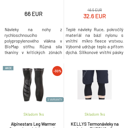
46.5 EUR
66 EUR
32.6 EUR
Návleky na nohy z
Teplé návleky Ruce, pokročilý
rychloschnoucího
materiál na bázi nylonu s
polypropylenového vlákna v
vnitřní mikro fleece vrstvou.
BioMap střihu. Různá síla
Výborně udržuje teplo a přitom
tkaniny v kritických zónách
dýchá. Silikonové vnitřní pásky
zlepšuje podporu a prodyšnost.
drží návlek na svém místě.
Konstrukce plochých švů pro
Ergonomický asymetrický
AKCE
vyšší pohodlí.
design pro pravou a levou
-30%
končetinu. Ochranné panely
proti abrazi a strategicky
rozmístěné ochranné dílce z
viscoelastické pěny
2 VARIANTY
Skladom 1
ks
Skladom 1
ks
Alpinestars Leg Warmer
KELLYS Termonávleky na