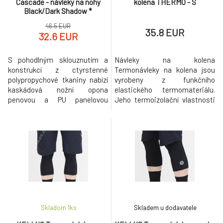
Cascade - návleky na nohy
kolena THERMO - S
Black/Dark Shadow *
46.5 EUR
35.8 EUR
32.6 EUR
S pohodlným sklouznutím a
Návleky na kolena
konstrukcí z ctyrstenné
Termonávleky na kolena jsou
polypropychové tkaniny nabízí
vyrobeny z funkčního
kaskádová nožní opona
elastického termomateriálu.
penovou a PU panelovou
Jeho termoizolační vlastnosti
výztuhu v asymetrickém
poskytují vynikající ochranu
designu pro presné
před chladem a zároveň
anatomické uložení, komfort a
poskytují optimální prodyšnost
odolnost proti
a kontrolu vlhkosti.
oderu.Vlastnosti: Prosklený
Protiskluzové silikonové
designový ohrívac nohou s
zakončení udržuje návleky ve
vnitrním povrchem z
správné poloze. Termonávleky
mikrovlákna pro vynikající
mají reflexní prvky pro zvý
tepelné schopnosti Pokr
Skladom 1
ks
Skladem u dodavatele