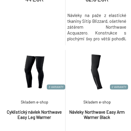
Návleky na paže z elastické
tkaniny Sitip Blizzard, ošetřené
zátěrem Northwave
Acquazero. Konstrukce s
plochými švy pro větší pohodlí,
silikonový potisk drží návleky
na svém místě.
3 VARIANTY
2 VARIANTY
Skladem e-shop
Skladem e-shop
Cyklistický návlek Northwave
Návleky Northwave Easy Arm
Easy Leg Warmer
Warmer Black