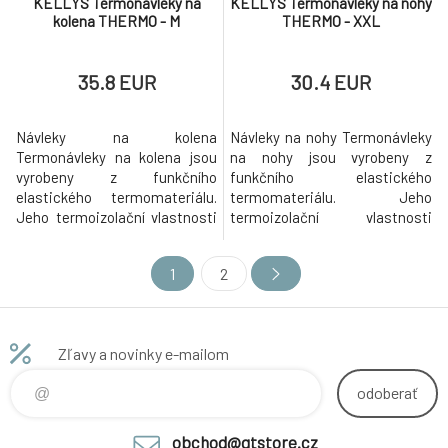
KELLYS Termonávleky na
KELLYS Termonávleky na nohy
kolena THERMO - M
THERMO - XXL
35.8 EUR
30.4 EUR
Návleky na kolena
Návleky na nohy Termonávleky
Termonávleky na kolena jsou
na nohy jsou vyrobeny z
vyrobeny z funkčního
funkčního elastického
elastického termomateriálu.
termomateriálu. Jeho
Jeho termoizolační vlastnosti
termoizolační vlastnosti
poskytují vynikající ochranu
poskytují vynikající ochranu
před chladem a zároveň
před chladem a zároveň
1
2
poskytují optimální prodyšnost
poskytují optimální prodyšnost
a kontrolu vlhkosti.
a kontrolu vlhkosti.
Protiskluzové silikonové
Protiskluzové silikonové
zakončení udržuje návleky ve
zakončení udržuje návleky ve
Zľavy a novinky e-mailom
správné poloze. Termonávleky
správné poloze. Termonávleky
mají reflexní prvky pro zvý
mají reflexní prvky pro zvýšeno
odoberať
obchod@gtstore.cz