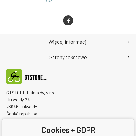
Więcej informacji
Strony tekstowe
GTSTORE Hukvaldy, s.r.o.
Hukvaldy 24
73946 Hukvaldy
Česká republika
Numer identyfikacyjny firmy: 22259848
NIP: CZ22259848
Cookies + GDPR