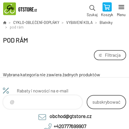
Koszyk
Menu
Szukaj
CYKLO-OBLEČENÍ-DOPLŇKY
VYBAVENÍ KOLA
Blatníky
pod rám
POD RÁM
Filtracja
Wybrana kategoria nie zawiera żadnych produktów
Rabaty i nowości na e-mail
subskrybować
obchod@gtstore.cz
+420777699907