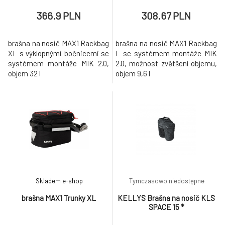
366.9 PLN
308.67 PLN
brašna na nosič MAX1 Rackbag
brašna na nosič MAX1 Rackbag
XL s výklopnými bočnicemi se
L se systémem montáže MIK
systémem montáže MIK 2.0,
2.0, možnost zvětšení objemu,
objem 32 l
objem 9,6 l
Skladem e-shop
Tymczasowo niedostępne
brašna MAX1 Trunky XL
KELLYS Brašna na nosič KLS
SPACE 15 *