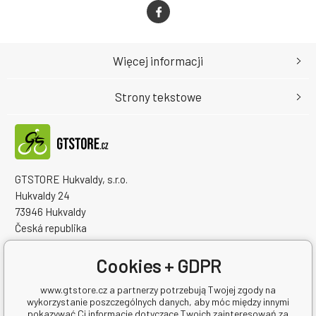
Więcej informacji
Strony tekstowe
GTSTORE Hukvaldy, s.r.o.
Hukvaldy 24
73946 Hukvaldy
Česká republika
Numer identyfikacyjny firmy: 22259848
NIP: CZ22259848
Cookies + GDPR
www.gtstore.cz a partnerzy potrzebują Twojej zgody na
wykorzystanie poszczególnych danych, aby móc między innymi
pokazywać Ci informacje dotyczące Twoich zainteresowań za