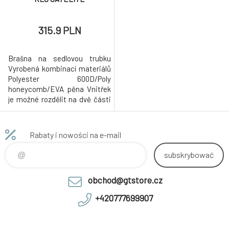
315.9 PLN
Brašna na sedlovou trubku
Vyrobená kombinací materiálů
Polyester 600D/Poly
honeycomb/EVA pěna Vnitřek
je možné rozdělit na dvě části
Vnitřní síťová přepážka
Reflexní 3M štepování Úchyt na
zadní osvětlení Rychloupínací
Rabaty i nowości na e-mail
systém vhodný na všechny
typy sedlovek Maximální zátěž
subskrybować
nosiče 4 kg Objem: 3,2 l
Rozměry: 31 x 1
obchod@gtstore.cz
+420777699907