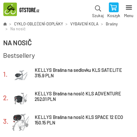
Koszyk
Menu
Szukaj
CYKLO-OBLEČENÍ-DOPLŇKY
VYBAVENÍ KOLA
Brašny
Na nosič
NA NOSIČ
Bestsellery
KELLYS Brašna na sedlovku KLS SATELITE
1.
315.9 PLN
KELLYS Brašna na nosič KLS ADVENTURE
2.
20
252.01 PLN
KELLYS Brašna na nosič KLS SPACE 12 ECO
3.
150.15 PLN