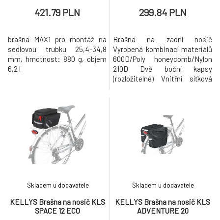
421.79 PLN
299.84 PLN
brašna MAX1 pro montáž na
Brašna na zadní nosič
sedlovou trubku 25,4-34,8
Vyrobená kombinací materiálů
mm, hmotnost: 880 g, objem
600D/Poly honeycomb/Nylon
6,2 l
210D Dvě boční kapsy
(rozložitelné) Vnitřní síťková
přepážka Gumová síťka na
vrchu brašny Reflexní 3M
štepování Úchyt na zadní
osvětlení Upínání na nosič
pomocí suchého zipsu
Možnost uchycení ramenního
popruhu (součástí brašny)
Objem: 15 l Rozměry: 32,5
Skladem u dodavatele
Skladem u dodavatele
KELLYS Brašna na nosič KLS
KELLYS Brašna na nosič KLS
SPACE 12 ECO
ADVENTURE 20