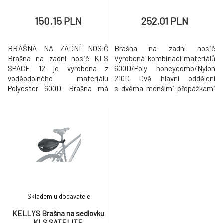
150.15 PLN
252.01 PLN
BRAŠNA NA ZADNÍ NOSIČ
Brašna na zadní nosič
Brašna na zadní nosič KLS
Vyrobená kombinací materiálů
SPACE 12 je vyrobena z
600D/Poly honeycomb/Nylon
voděodolného materiálu
210D Dvě hlavní oddělení
Polyester 600D. Brašna má
s dvěma menšími přepážkami
jednu hlavní část a dvě boční
Gumová síťka na vrchu brašny
kapsy pro rychlý přístup. KLS
Reflexní 3M štepování Upínání
SPACE 12 má objem 12 litrů a
na nosič pomocí suchého
její součástí je odnímatelný
zipsu Možnost uchycení
ramenní popruh. Vyrobená z
ramenního popruhu (součástí
voděodolného materiálu
brašny) Objem: 20 l Rozměry:
Polyester 600D Dvě boční
33 x 10 x 28 cm (jedna s
kapsy pro rychlý
Skladem u dodavatele
KELLYS Brašna na sedlovku
KLS SATELITE