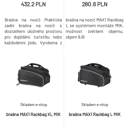
432.2 PLN
280.6 PLN
Brašna na nosič Praktická
brašna na nosič MAX1 Rackbag
zadní brašna na nosič s
L se systémem montáže MIK,
dostatkem úložného prostoru
možnost zvětšení objemu,
pro dojíždění, turistiku nebo
objem 9,6l
každodenní jízdu. Vyrobena z
odolného polyesteru, má
pevnou konstrukci a nabízí
prostor 38 × 24 × 25 cm –
ideální na přepravu výbavy,
oblečení nebo nákupu. Klíčové
vlastnosti: Typ: Zadní brašna
na nosič Materiál: Odolný
Skladem e-shop
Skladem e-shop
brašna MAX1 Rackbag XL MIK
brašna MAX1 Rackbag L MIK