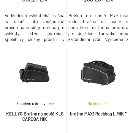
Voděodolná cyklistická brašna
Brašna na nosič Praktická
na nosič Tato voděodolná
zadní brašna na nosič s
brašna na nosič je určena pro
dostatkem úložného prostoru
cyklisty, kteří potřebují
pro dojíždění, turistiku nebo
spolehlivý úložný prostor v
každodenní jízdu. Vyrobena z
jakýchkoli podmínkách. S
odolného polyesteru, má
rozměry 59 × 31 × 14 cm nabízí
pevnou konstrukci a nabízí
dostatek místa pro dojíždění,
prostor 38 × 24 × 25 cm –
cykloturistiku nebo dlouhé
ideální na přepravu výbavy,
výpravy – ideální na přepravu
oblečení nebo nákupu. Pasuje
výbavy, oblečení či nákupu.
na většinu standardních
Vyrobena z odolného PVC, posk
zadních nosičů. Klíčové
vlastnosti: Ty
Skladem u dodavatele
Na stanie 1
ks
KELLYS Brašna na nosič KLS
brašna MAX1 Rackbag L MIK *
CARGOA MIK