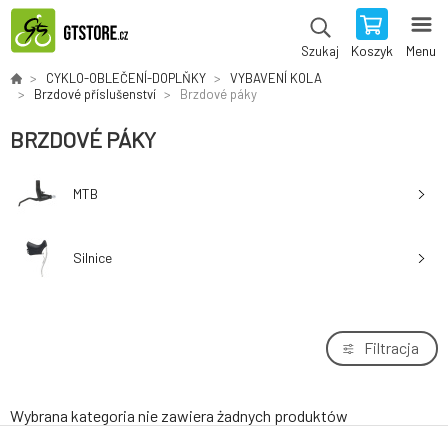
Koszyk
Menu
Szukaj
CYKLO-OBLEČENÍ-DOPLŇKY
VYBAVENÍ KOLA
Brzdové příslušenství
Brzdové páky
BRZDOVÉ PÁKY
MTB
Silnice
Filtracja
Wybrana kategoria nie zawiera żadnych produktów