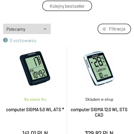
computer SIGMA 5.0 WL ATS *
Kolejny bestseller
4.
141.01 PLN
KELLYS Cyklopočítač REFLEX Black
Filtracja
5.
158.62 PLN
O sortowaniu
KELLYS Cyklopočítač REFLEX Lime
6.
158.62 PLN
KELLYS Cyklopočítač REFLEX Sky Blue
7.
158.62 PLN
KELLYS Cyklopočítač REFLEX White
8.
Na stanie 1
ks
Skladem e-shop
158.62 PLN
computer SIGMA 5.0 WL ATS *
computer SIGMA 12.0 WL STS
CAD
KELLYS Cyklopočítač DIRECT WL black-
9.
white
154.39 PLN
141.01 PLN
329.82 PLN