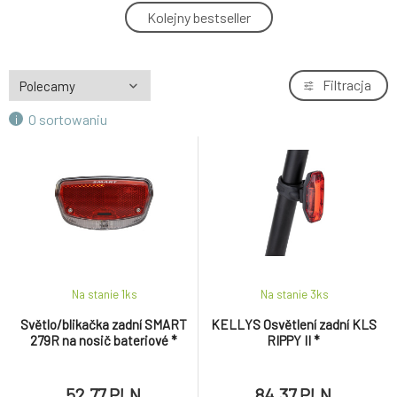
Světlo na kolo zadní ULTRATORCH CUBE,
Kolejny bestseller
4.
OXFORD (LED, světelný tok 25lm) *
82.39 PLN
KELLYS Osvětlení zadní KLS RIPPY II *
Filtracja
5.
84.37 PLN
O sortowaniu
Na stanie 1
ks
Na stanie 3
ks
Světlo/blikačka zadní SMART
KELLYS Osvětlení zadní KLS
279R na nosič bateriové *
RIPPY II *
52.77 PLN
84.37 PLN