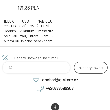
171.33 PLN
ILLUX USB NABÍJECÍ
CYKLISTICKÉ OSVĚTLENÍ
Jedním kliknutím rozsvítíte
oslnivou záři, která Vám v
okamžiku zvedne sebevědomí
a pocit bezpečí kdekoliv, kde je
potřeba být viditelný. Světlo
KLS ILLUX je díky 16 LED
Rabaty i nowości na e-mail
diódám skvělý nástroj, aby bylo
Vaše kolo viděno za denního
subskrybować
světla, kdy se schyluje k
soumraku, začne pršet, či
obchod@gtstore.cz
dokonce v ml
+420777699907