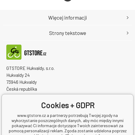
Więcej informacji
Strony tekstowe
GTSTORE Hukvaldy, s.r.o.
Hukvaldy 24
73946 Hukvaldy
Česká republika
Numer identyfikacyjny firmy: 22259848
NIP: CZ22259848
Cookies + GDPR
www.gtstore.cz a partnerzy potrzebują Twojej zgody na
wykorzystanie poszczególnych danych, aby móc między innymi
pokazywać Ci informacje dotyczące Twoich zainteresowań za
pomocą personalizacji reklam. Zgoda zostanie udzielona poprzez