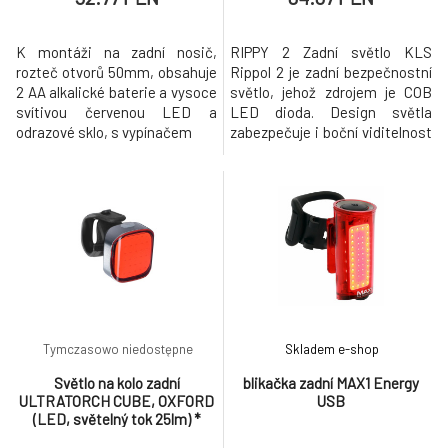
K montáži na zadní nosič,
RIPPY 2 Zadní světlo KLS
rozteč otvorů 50mm, obsahuje
Rippol 2 je zadní bezpečnostní
2 AA alkalické baterie a vysoce
světlo, jehož zdrojem je COB
svítivou červenou LED a
LED dioda. Design světla
odrazové sklo, s vypínačem
zabezpečuje i boční viditelnost
jezdce a díky vertikální
nastavitelnému držáku lze
nastavit sklon podle úhlu
sedlové trubky. • COB LED
(Chip-on-board LED
technologie) • SideSafety
System - osvětlení distribuuje
světlo i do str
Tymczasowo niedostępne
Skladem e-shop
Světlo na kolo zadní
blikačka zadní MAX1 Energy
ULTRATORCH CUBE, OXFORD
USB
(LED, světelný tok 25lm) *