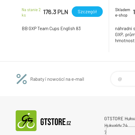
Na stanie 2
Skladem
176.3 PLN
Szczegół
ks
e-shop
BB GXP Team Cups English 83
náhradní 
GXP, prů
hmotnost 1
Rabaty i nowości na e-mail
GTSTORE Hukvald
Hukvaldy 24
73946 Hukvaldy