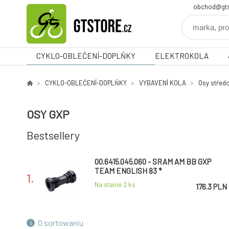
obchod@gts
CYKLO-OBLEČENÍ-DOPLŇKY
ELEKTROKOLA
CYKLO-OBLEČENÍ-DOPLŇKY
VYBAVENÍ KOLA
Osy střed
OSY GXP
Bestsellery
00.6415.045.060 - SRAM AM BB GXP
TEAM ENGLISH 83 *
1.
Na stanie 2
ks
176.3 PLN
O sortowaniu