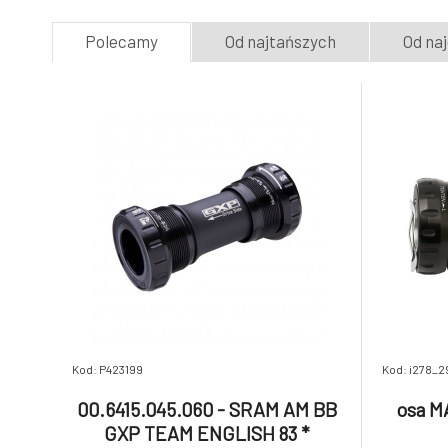
Polecamy
Od najtańszych
Od na
Kod: P423199
Kod: i278_2
00.6415.045.060 - SRAM AM BB
osa M
GXP TEAM ENGLISH 83 *