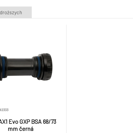
jdroższych
92333
AX1 Evo GXP BSA 68/73
mm černá