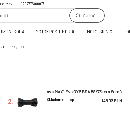
tore.cz
+420777699907
Szukaj
JÍZDNÍ KOLA
MOTOKROS-ENDURO
MOTO-SILNICE
O
ové
osy GXP
osa MAX1 Evo GXP BSA 68/73 mm černá
2.
Skladem e-shop
148.03 PLN