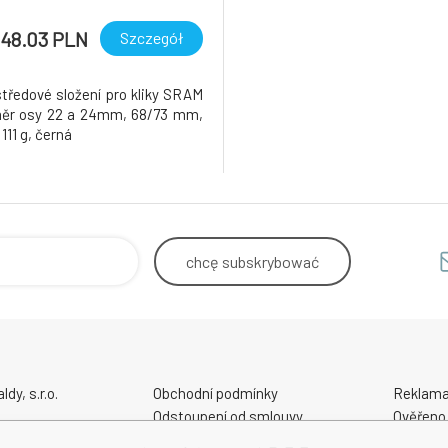
148.03 PLN
Szczegół
středové složení pro kliky SRAM
měr osy 22 a 24mm, 68/73 mm,
11 g, černá
chcę
subskrybować
y, s.r.o.
Obchodní podmínky
Reklama
Odstoupení od smlouvy
Ověřeno
Kontakt - Prodejna - Cykloservis
GPSR