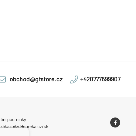
obchod@gtstore.cz
+420777699907
ční podmínky
 zákazníky Heureka.cz/sk