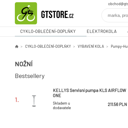
obchod@gts
CYKLO-OBLEČENÍ-DOPLŇKY
ELEKTROKOLA
CYKLO-OBLEČENÍ-DOPLŇKY
VYBAVENÍ KOLA
Pumpy-Hus
NOŽNÍ
Bestsellery
KELLYS Servisní pumpa KLS AIRFLOW
ONE
1.
Skladem u
211.56 PLN
dodavatele
hustilka MAX1 Blower nožní