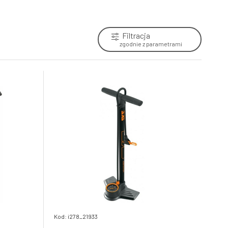
6.
Skladem e-shop
104.83 PLN
Filtracja
zgodnie z parametrami
Kod: i278_21933