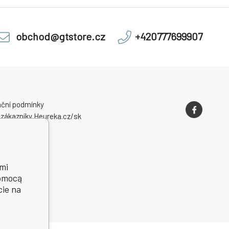
obchod@gtstore.cz
+420777699907
ční podmínky
 zákazníky Heureka.cz/sk
mi
pomocą
cie na