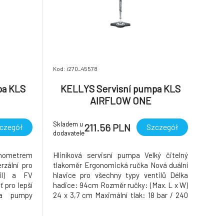
Kod: i270_45578
pa KLS
KELLYS Servisní pumpa KLS
AIRFLOW ONE
Skladem u
211.56 PLN
czegół
Szczegół
dodavatele
manometrem
Hliníková servisní pumpa Velký čitelný
rzální pro
tlakoměr Ergonomická ručka Nová duální
til) a FV
hlavice pro všechny typy ventilů Délka
 pro lepší
hadice: 94cm Rozměr ručky: (Max. L x W)
za pumpy
24 x 3,7 cm Maximální tlak: 18 bar / 240
 Barevné
psi
 Maximální