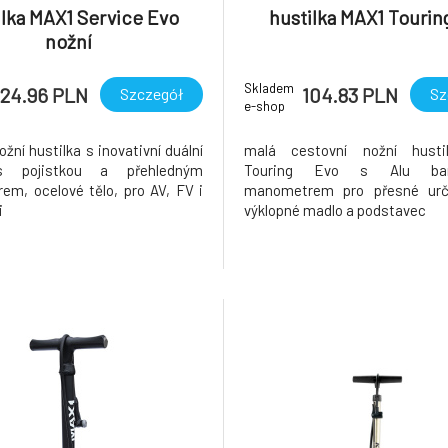
ilka MAX1 Service Evo
hustilka MAX1 Tourin
nožní
Skladem
124.96 PLN
104.83 PLN
Szczegół
Sz
e-shop
žní hustilka s inovativní duální
malá cestovní nožní husti
s pojistkou a přehledným
Touring Evo s Alu ba
m, ocelové tělo, pro AV, FV i
manometrem pro přesné urče
i
výklopné madlo a podstavec