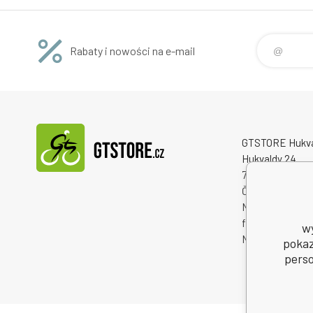
Rabaty i nowości na e-mail
GTSTORE Hukvald
Hukvaldy 24
73946 Hukvaldy
Česká republika
Numer identyfi
firmy: 2225984
w
NIP: CZ222598
pokaz
perso