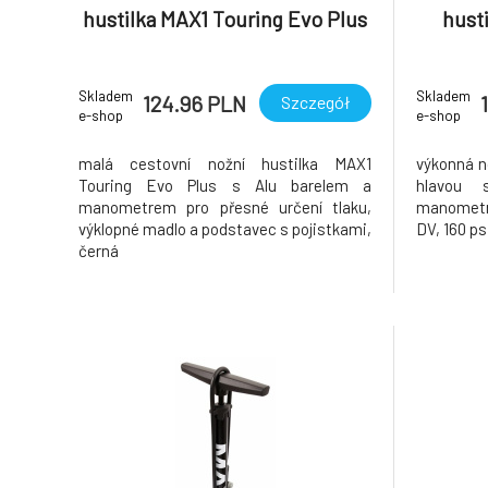
hustilka MAX1 Touring Evo Plus
hust
Skladem
Skladem
124.96 PLN
Szczegół
e-shop
e-shop
malá cestovní nožní hustilka MAX1
výkonná no
Touring Evo Plus s Alu barelem a
hlavou 
manometrem pro přesné určení tlaku,
manometre
výklopné madlo a podstavec s pojistkami,
DV, 160 ps
černá