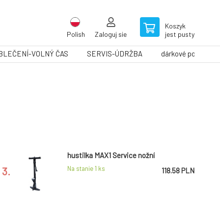
Koszyk
Polish
Zaloguj sie
jest pusty
BLEČENÍ-VOLNÝ ČAS
SERVIS-ÚDRŽBA
dárkové poukazy
hustilka MAX1 Service nožní
3.
Na stanie 1
ks
118.58 PLN
hustilka MAX1 Touring Evo