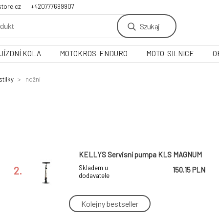
tore.cz
+420777699907
Szukaj
JÍZDNÍ KOLA
MOTOKROS-ENDURO
MOTO-SILNICE
O
tilky
nožní
KELLYS Servisní pumpa KLS MAGNUM
2.
Skladem u
150.15 PLN
dodavatele
Kolejny bestseller
hustilka SKS Air-X-Plorer 10.0 černá