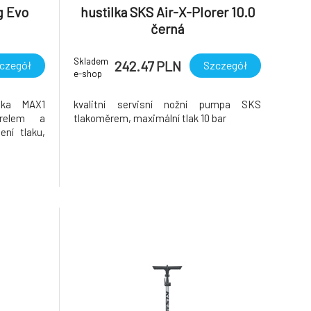
g Evo
hustilka SKS Air-X-Plorer 10.0
černá
Skladem
242.47 PLN
czegół
Szczegół
e-shop
lka MAX1
kvalitní servisní nožní pumpa SKS
relem a
tlakoměrem, maximální tlak 10 bar
ní tlaku,