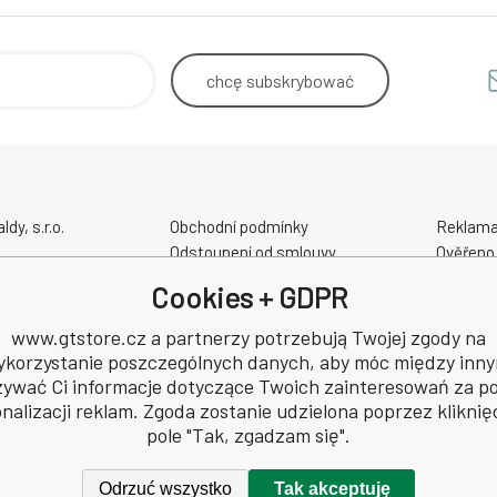
tlak: 11 Bar / 160 PSI
chcę
subskrybować
y, s.r.o.
Obchodní podmínky
Reklama
Odstoupení od smlouvy
Ověřeno
Kontakt - Prodejna - Cykloservis
GPSR
Cookies + GDPR
Velikostní tabulky
kacyjny
Slevové a dárkové poukazy
www.gtstore.cz a partnerzy potrzebują Twojej zgody na
8
Elektrokola AKUMO.cz
ykorzystanie poszczególnych danych, aby móc między inny
48
ywać Ci informacje dotyczące Twoich zainteresowań za 
nalizacji reklam. Zgoda zostanie udzielona poprzez kliknię
pole "Tak, zgadzam się".
Odrzuć wszystko
Tak akceptuję