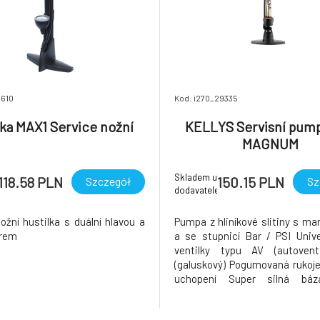
1610
Kod: i270_29335
lka MAX1 Service nožní
KELLYS Servisní pum
MAGNUM
Skladem u
118.58 PLN
150.15 PLN
Szczegół
Sz
dodavatele
ožní hustilka s duální hlavou a
Pumpa z hliníkové slitiny s 
rem
a se stupnicí Bar / PSI Unive
ventilky typu AV (autoven
(galuskový) Pogumovaná rukojeť
uchopení Super silná bá
vystužená ocelovým pásem
provedení: titanový matný elox