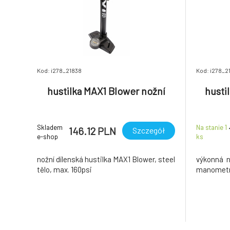
Kod: i278_21838
Kod: i278_2
hustilka MAX1 Blower nožní
husti
Skladem
Na stanie 1
146.12 PLN
Szczegół
e-shop
ks
nožní dílenská hustilka MAX1 Blower, steel
výkonná n
tělo, max. 160psi
manomet