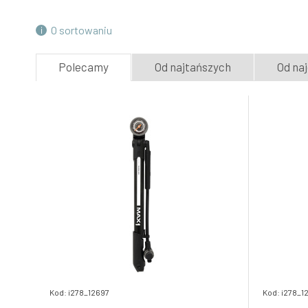
4.
Skladem e-shop
146.12 PLN
O sortowaniu
hustilka MAX1 Service Evo nožní
Polecamy
Od najtańszych
Od na
7.
Skladem e-shop
124.96 PLN
Kod: i278_12697
Kod: i278_1