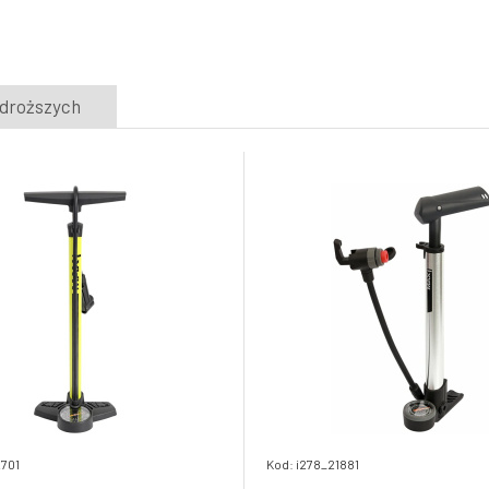
5.
Skladem e-shop
242.47 PLN
hustilka MAX1 Touring Evo Plus
jdroższych
8.
Skladem e-shop
124.96 PLN
2701
Kod: i278_21881