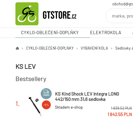
obchod@gts
CYKLO-OBLEČENÍ-DOPLŇKY
ELEKTROKOLA
CYKLO-OBLEČENÍ-DOPLŇKY
VYBAVENÍ KOLA
Sedlovky 
KS LEV
Bestsellery
KS Kind Shock LEV Integra LONG
DARMO
442/150 mm 31,6 sedlovka
1.
-5%
Skladem e-shop
1 939.52 PLN
1 842.55 PLN
KS Kind Shock LEV SI (Integra) 390/125
DARMO
mm 34,9 sedlovka plus KGSL