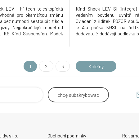
k LEV - hi-tech teleskopická
Kind Shock LEV SI (Integra) 
 vhodná pro okamžitou změnu
vedením bovdenu uvnitř rá
a bez nutnosti sestoupit z kola
Ovládání z řidítek. POZOR součá
jízdy. Nejpokročilejší model od
je Alu páčka KGSL na řidítka
ru KS Kind Suspension. Model,
dodavatelé dodávají sedlovku b
í vítězové závodů v enduro a XC
Hi-tech teleskopická sedlov
or. Oceněný v mnoha testech
pro okamžitou změnu výšky 
časopisů. Extrémně hladký chod
nutnosti sestoupit z kola a to 
ím vedeným dovni
Kind Shock LEV SI (integra)
1
2
3
Kolejny
chcę
subskrybować
y, s.r.o.
Obchodní podmínky
Reklama