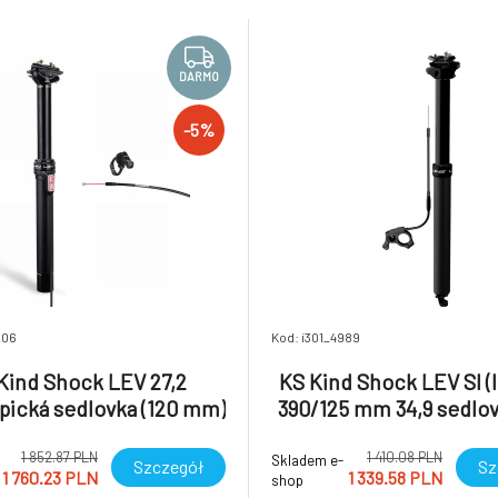
edenou do standardní nabídky.
nutnosti sestoupit z kola a to 
vnitřní me
Kind Shock LEV SI (integra)
DARMO
-5%
206
Kod: i301_4989
Kind Shock LEV 27,2
KS Kind Shock LEV SI (I
pická sedlovka (120 mm)
390/125 mm 34,9 sedlov
KGSL
1 852.87 PLN
1 410.08 PLN
Skladem e-
Szczegół
Sz
1 760.23 PLN
1 339.58 PLN
shop