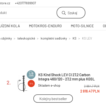
tore.cz
+420777699907
Szukaj
JÍZDNÍ KOLA
MOTOKROS-ENDURO
MOTO-SILNICE
O
a objímky
teleskopické
kompletní sedlovky
KS
KS LEV
KS Kind Shock LEV CI 27,2 Carbon
DARMO
Integra 460/120 - 27,2 mm plus KGSL
2.
-5%
Skladem e-shop
2 964.7 PLN
2 816.47 PLN
Kolejny bestseller
KS Kind Shock LEV DX 150 Long -
DARMO
teleskopická sedlovka 30,9