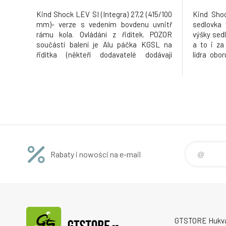
Kind Shock LEV SI (Integra) 27,2 (415/100
Kind Shoc
mm)- verze s vedením bovdenu uvnitř
sedlovka
rámu kola. Ovládání z řidítek. POZOR
výšky sedl
součástí balení je Alu páčka KGSL na
a to i za 
řidítka (někteří dodavatelé dodávají
lídra obo
sedlovku bez páčky). Hi-tech
který voz
teleskopická sedlovka vhodná pro
eliminat
okamžitou změnu výšky sedla bez
předních 
nutnosti sestoupit z kola a to i za jízdy.
s ovládán
Kind Shock
Rabaty i nowości na e-mail
GTSTORE Hukvald