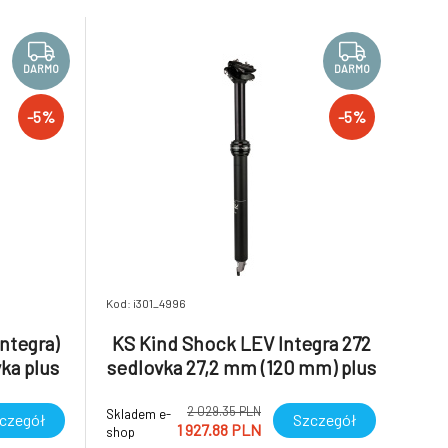
i za jízdy.
oblibu uvedenou do standardní nabídky.
Má stejný vnitřní me
DARMO
DARMO
-5%
-5%
Kod: i301_4996
ntegra)
KS Kind Shock LEV Integra 272
ka plus
sedlovka 27,2 mm (120 mm) plus
KGSL
2 029.35 PLN
Skladem e-
czegół
Szczegół
1 927.88 PLN
shop