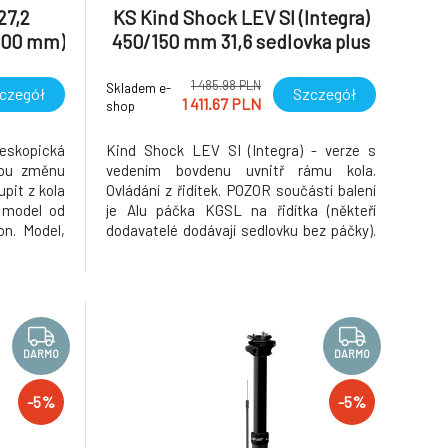
27,2
KS Kind Shock LEV SI (Integra)
(100 mm)
450/150 mm 31,6 sedlovka plus
KGSL
1 485.98 PLN
Skladem e-
czegół
Szczegół
1 411.67 PLN
shop
eskopická
Kind Shock LEV SI (Integra) - verze s
tou změnu
vedením bovdenu uvnitř rámu kola.
pit z kola
Ovládání z řidítek. POZOR součástí balení
í model od
je Alu páčka KGSL na řidítka (někteří
on. Model,
dodavatelé dodávají sedlovku bez páčky).
nduro a XC
Hi-tech teleskopická sedlovka vhodná pro
a testech
okamžitou změnu výšky sedla bez
ladký chod
nutnosti sestoupit z kola a to i za jízdy.
Kind Shock LEV SI (integra)
DARMO
DARMO
-5%
-5%