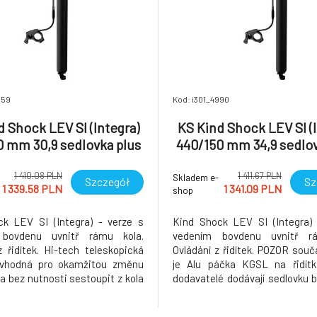
259
Kod: i301_4990
d Shock LEV SI (Integra)
KS Kind Shock LEV SI (I
0 mm 30,9 sedlovka plus
440/150 mm 34,9 sedlov
KGSL
KGSL
1 410.08 PLN
1 411.67 PLN
Skladem e-
Szczegół
Sz
1 339.58 PLN
1 341.09 PLN
shop
k LEV SI (Integra) - verze s
Kind Shock LEV SI (Integra) 
bovdenu uvnitř rámu kola.
vedením bovdenu uvnitř rá
z řidítek. Hi-tech teleskopická
Ovládání z řidítek. POZOR součá
 vhodná pro okamžitou změnu
je Alu páčka KGSL na řidítka
a bez nutnosti sestoupit z kola
dodavatelé dodávají sedlovku b
ízdy. Kind Shock LEV SI (integra).
Hi-tech teleskopická sedlov
o původně OEM verzi pro velkou
pro okamžitou změnu výšky 