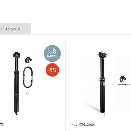
5.
-5%
Skladem e-shop
1 711.69 PLN
1 626.1 PLN
KS Kind Shock LEV 27,2 teleskopická
jdroższych
DARMO
sedlovka (120 mm)
8.
-5%
Skladem e-shop
1 852.87 PLN
1 760.23 PLN
DARMO
-5%
273
Kod: i301_2024