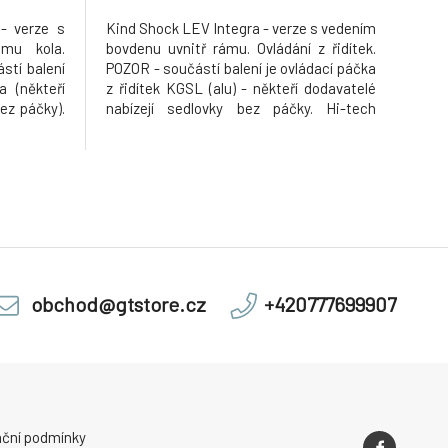
- verze s
Kind Shock LEV Integra - verze s vedením
mu kola.
bovdenu uvnitř rámu. Ovládání z řidítek.
stí balení
POZOR - součástí balení je ovládací páčka
 (někteří
z řidítek KGSL (alu) - někteří dodavatelé
ez páčky).
nabízejí sedlovky bez páčky. Hi-tech
ka vhodná
teleskopická sedlovka vhodná pro
sedla bez
okamžitou změnu výšky sedla bez
i za jízdy.
nutnosti sestoupit z kola a to i za jízdy.
MODEL SE ZDVIHEM 120 MM A
obchod@gtstore.cz
+420777699907
ční podmínky