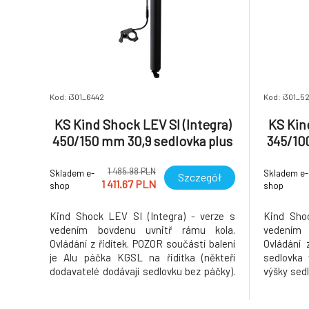
Kod: i301_6442
Kod: i301_5
KS Kind Shock LEV SI (Integra)
KS Kin
450/150 mm 30,9 sedlovka plus
345/10
KGSL
1 485.98 PLN
Skladem e-
Skladem e-
Szczegół
1 411.67 PLN
shop
shop
Kind Shock LEV SI (Integra) - verze s
Kind Shoc
vedením bovdenu uvnitř rámu kola.
vedením 
Ovládání z řidítek. POZOR součástí balení
Ovládání 
je Alu páčka KGSL na řidítka (někteří
sedlovka
dodavatelé dodávají sedlovku bez páčky).
výšky sedl
Hi-tech teleskopická sedlovka vhodná
a to i za j
pro okamžitou změnu výšky sedla bez
Jedná se 