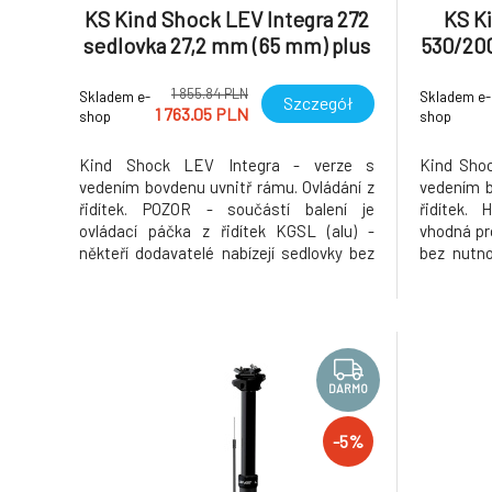
KS Kind Shock LEV Integra 272
KS K
sedlovka 27,2 mm (65 mm) plus
530/200
KGSL
1 855.84 PLN
Skladem e-
Skladem e-
Szczegół
1 763.05 PLN
shop
shop
Kind Shock LEV Integra - verze s
Kind Shoc
vedením bovdenu uvnitř rámu. Ovládání z
vedením b
řidítek. POZOR - součástí balení je
řidítek. 
ovládací páčka z řidítek KGSL (alu) -
vhodná pr
někteří dodavatelé nabízejí sedlovky bez
bez nutno
páčky. Hi-tech teleskopická sedlovka
jízdy. 
vhodná pro okamžitou změnu výšky sedla
DÉLKOU 5
bez nutnosti sestoupit z kola a to i za
od lídra o
jízdy. MODEL SE ZDVIHEM 65 MM A DÉL
který vozí
DARMO
-5%