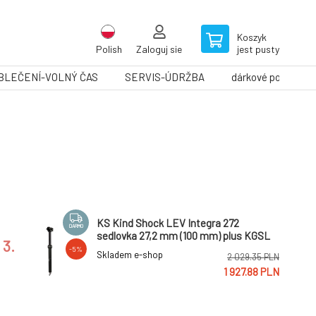
Koszyk
Polish
Zaloguj sie
jest pusty
BLEČENÍ-VOLNÝ ČAS
SERVIS-ÚDRŽBA
dárkové poukazy
KS Kind Shock LEV Integra 272
DARMO
sedlovka 27,2 mm (100 mm) plus KGSL
3.
-5%
Skladem e-shop
2 029.35 PLN
1 927.88 PLN
KS Kind Shock LEV Integra 272
DARMO
sedlovka 27,2 mm (120 mm) plus KGSL