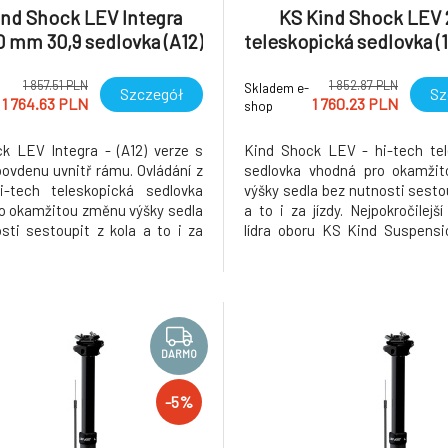
ind Shock LEV Integra
KS Kind Shock LEV 
 mm 30,9 sedlovka (A12)
teleskopická sedlovka 
1 857.51 PLN
1 852.87 PLN
Skladem e-
Szczegół
Sz
1 764.63 PLN
1 760.23 PLN
shop
k LEV Integra - (A12) verze s
Kind Shock LEV - hi-tech tel
ovdenu uvnitř rámu. Ovládání z
sedlovka vhodná pro okamži
Hi-tech teleskopická sedlovka
výšky sedla bez nutnosti sestou
o okamžitou změnu výšky sedla
a to i za jízdy. Nejpokročilejš
sti sestoupit z kola a to i za
lídra oboru KS Kind Suspensi
MODEL SE ZDVIHEM 200 MM A
který vozí vítězové závodů v e
30 MM. Nejpokročilejší model
eliminator. Oceněný v mnoh
boru KS Kind Suspension. Model,
předních časopisů. Extrémně h
 vítězové závodů v
s ovládáním vedeným dovni
DARMO
-5%