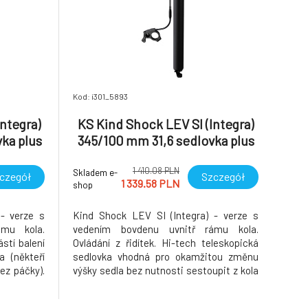
Kod: i301_5893
ntegra)
KS Kind Shock LEV SI (Integra)
ka plus
345/100 mm 31,6 sedlovka plus
KGSL
1 410.08 PLN
Skladem e-
czegół
Szczegół
1 339.58 PLN
shop
- verze s
Kind Shock LEV SI (Integra) - verze s
mu kola.
vedením bovdenu uvnitř rámu kola.
stí balení
Ovládání z řidítek. Hi-tech teleskopická
 (někteří
sedlovka vhodná pro okamžitou změnu
ez páčky).
výšky sedla bez nutnosti sestoupit z kola
ka vhodná
a to i za jízdy. Kind Shock LEV SI (integra).
sedla bez
Jedná se o původně OEM verzi pro velkou