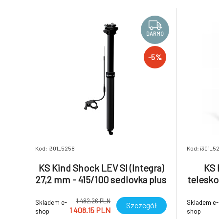
nutnosti sestoupit z kola a to i za jízdy.
oblibu uv
Kind Shock LEV SI (integra)
Má stejný 
DARMO
-5%
Kod: i301_5258
Kod: i301_5
KS Kind Shock LEV SI (Integra)
KS 
27,2 mm - 415/100 sedlovka plus
telesko
KGSL
1 482.26 PLN
Skladem e-
Skladem e-
Szczegół
1 408.15 PLN
shop
shop