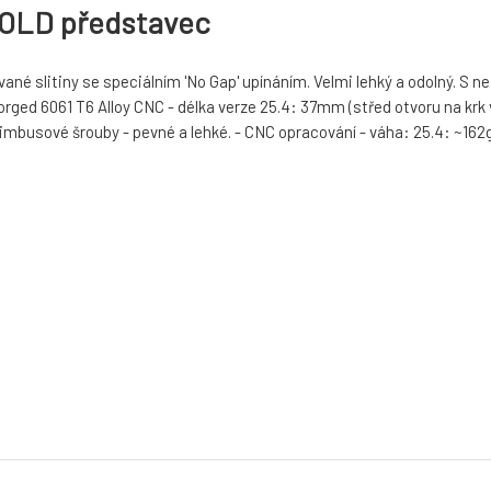
GOLD představec
né slitiny se speciálním 'No Gap' upínáním. Velmi lehký a odolný. S
orged 6061 T6 Alloy CNC - délka verze 25.4: 37mm (střed otvoru na krk v
imbusové šrouby - pevné a lehké. - CNC opracování - váha: 25.4: ~162g