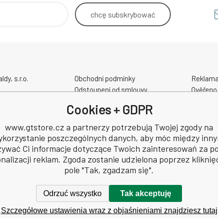
chcę
subskrybować
y, s.r.o.
Obchodní podmínky
Reklama
Odstoupení od smlouvy
Ověřeno
Kontakt - Prodejna - Cykloservis
GPSR
Cookies + GDPR
Velikostní tabulky
kacyjny
Slevové a dárkové poukazy
www.gtstore.cz a partnerzy potrzebują Twojej zgody na
8
Elektrokola AKUMO.cz
ykorzystanie poszczególnych danych, aby móc między inny
48
ywać Ci informacje dotyczące Twoich zainteresowań za 
nalizacji reklam. Zgoda zostanie udzielona poprzez kliknię
pole "Tak, zgadzam się".
Odrzuć wszystko
Tak akceptuję
Szczegółowe ustawienia wraz z objaśnieniami znajdziesz tutaj
astrzeżone.