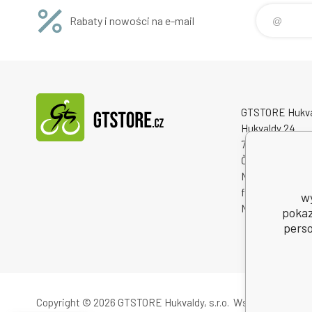
Rabaty i nowości na e-mail
GTSTORE Hukvald
Hukvaldy 24
73946 Hukvaldy
Česká republika
Numer identyfi
firmy: 2225984
w
NIP: CZ222598
pokaz
perso
Copyright © 2026 GTSTORE Hukvaldy, s.r.o.
Wszelkie prawa z