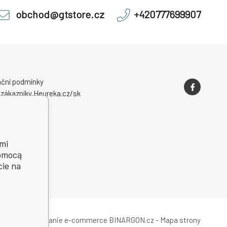
obchod@gtstore.cz
+420777699907
ční podmínky
 zákazníky Heureka.cz/sk
mi
pomocą
cie na
Oprogramowanie e-commerce
BINARGON.cz
-
Mapa strony