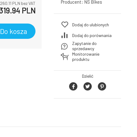
Producent:
NS Bikes
260.11
PLN bez VAT
319.94
PLN
Dodaj do ulubionych
Do kosza
Dodaj do porównania
Zapytanie do
sprzedawcy
Monitorowanie
produktu
Dzielić