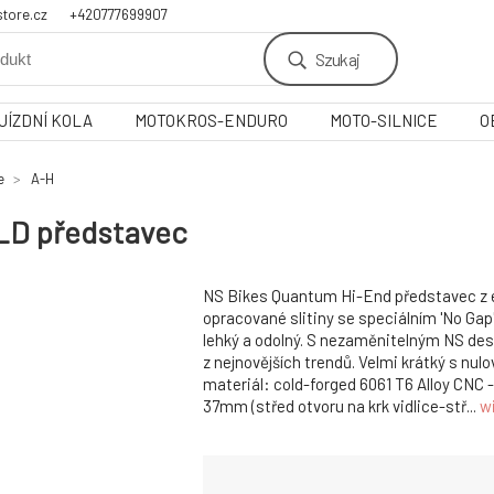
tore.cz
+420777699907
Szukaj
JÍZDNÍ KOLA
MOTOKROS-ENDURO
MOTO-SILNICE
O
e
A-H
LD představec
NS Bikes Quantum Hi-End představec z e
opracované slitiny se speciálním 'No Gap
lehký a odolný. S nezaměnitelným NS de
z nejnovějších trendů. Velmi krátký s nul
materiál: cold-forged 6061 T6 Alloy CNC -
37mm (střed otvoru na krk vidlice-stř...
w