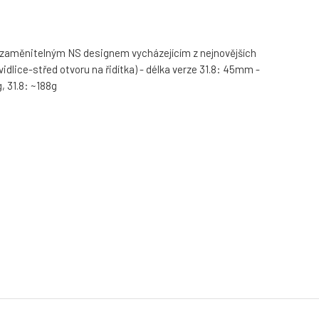
 nezaměnitelným NS designem vycházejícím z nejnovějších
idlice-střed otvoru na řidítka) - délka verze 31.8: 45mm -
, 31.8: ~188g