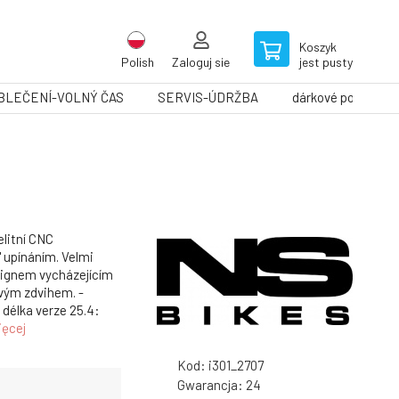
Koszyk
Polish
Zaloguj sie
jest pusty
BLEČENÍ-VOLNÝ ČAS
SERVIS-ÚDRŽBA
dárkové poukazy
litní CNC
' upínáním. Velmi
signem vycházejícím
ovým zdvihem. -
 délka verze 25.4:
ięcej
Kod:
i301_2707
Gwarancja:
24