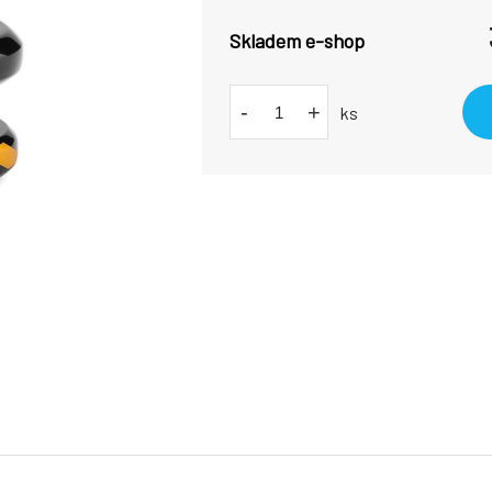
Skladem e-shop
-
+
ks