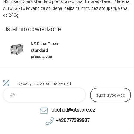
NS Bikes Quark standard představec Kvalitní představec. Materiál
Alu 6061-T6 kováno za studena, délka 40 mm, bez stoupání. Váha
od 240g.
Ostatnio odwiedzone
NS Bikes Quark
standard
představec
Mac Silver 25,4
mm
Rabaty i nowości na e-mail
subskrybować
obchod@gtstore.cz
+420777699907