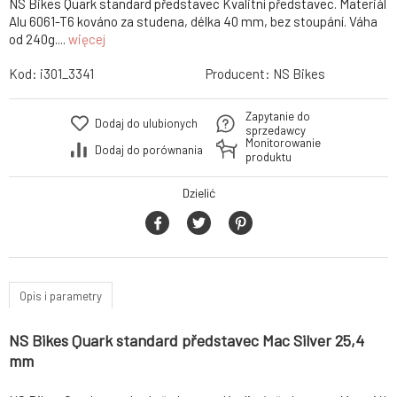
NS Bikes Quark standard představec Kvalitní představec. Materiál
Alu 6061-T6 kováno za studena, délka 40 mm, bez stoupání. Váha
od 240g....
więcej
Kod:
i301_3341
Producent:
NS Bikes
Zapytanie do
Dodaj do ulubionych
sprzedawcy
Monitorowanie
Dodaj do porównania
produktu
Dzielić
Opis i parametry
NS Bikes Quark standard představec Mac Silver 25,4
mm