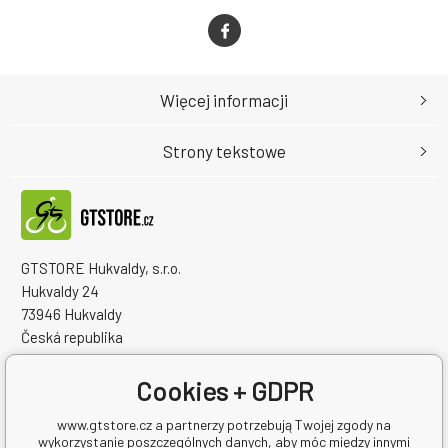
Więcej informacji
Strony tekstowe
GTSTORE Hukvaldy, s.r.o.
Hukvaldy 24
73946 Hukvaldy
Česká republika
Numer identyfikacyjny firmy: 22259848
NIP: CZ22259848
Cookies + GDPR
www.gtstore.cz a partnerzy potrzebują Twojej zgody na
wykorzystanie poszczególnych danych, aby móc między innymi