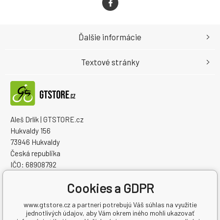
Ďalšie informácie
Textové stránky
Aleš Drlík | GTSTORE.cz
Hukvaldy 156
73946 Hukvaldy
Česká republika
IČO: 68908792
IČ DPH (DIČ): CZ7405084940
Cookies a GDPR
www.gtstore.cz a partneri potrebujú Váš súhlas na využitie
jednotlivých údajov, aby Vám okrem iného mohli ukazovať