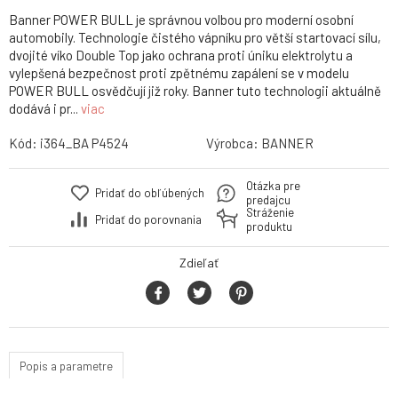
Banner POWER BULL je správnou volbou pro moderní osobní
automobily. Technologie čistého vápníku pro větší startovací sílu,
dvojité víko Double Top jako ochrana proti úniku elektrolytu a
vylepšená bezpečnost proti zpětnému zapálení se v modelu
POWER BULL osvědčují již roky. Banner tuto technologii aktuálně
dodává i pr...
viac
Kód:
i364_BA P4524
Výrobca:
BANNER
Otázka pre
Pridať do obľúbených
predajcu
Stráženie
Pridať do porovnania
produktu
Zdieľať
Popis a parametre