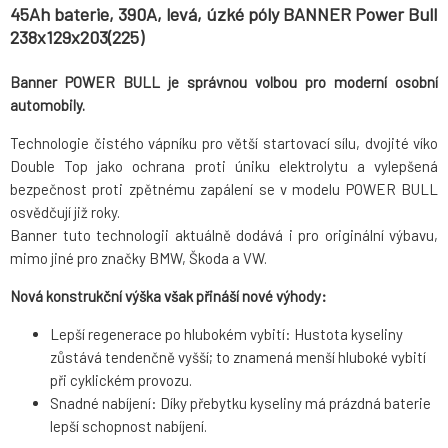
45Ah baterie, 390A, levá, úzké póly BANNER Power Bull
238x129x203(225)
Banner POWER BULL je správnou volbou pro moderní osobní
automobily.
Technologie čistého vápníku pro větší startovací sílu, dvojité víko
Double Top jako ochrana proti úniku elektrolytu a vylepšená
bezpečnost proti zpětnému zapálení se v modelu POWER BULL
osvědčují již roky.
Banner tuto technologii aktuálně dodává i pro originální výbavu,
mimo jiné pro značky BMW, Škoda a VW.
Nová konstrukční výška však přináší nové výhody:
Lepší regenerace po hlubokém vybití: Hustota kyseliny
zůstává tendenčně vyšší; to znamená menší hluboké vybití
při cyklickém provozu.
Snadné nabíjení: Díky přebytku kyseliny má prázdná baterie
lepší schopnost nabíjení.