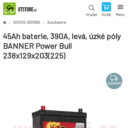
Košík
Menu
Hľadať
SERVIS-ÚDRŽBA
Autobaterie
45Ah baterie, 390A, levá, úzké póly
BANNER Power Bull
238x129x203(225)
ZADARMO