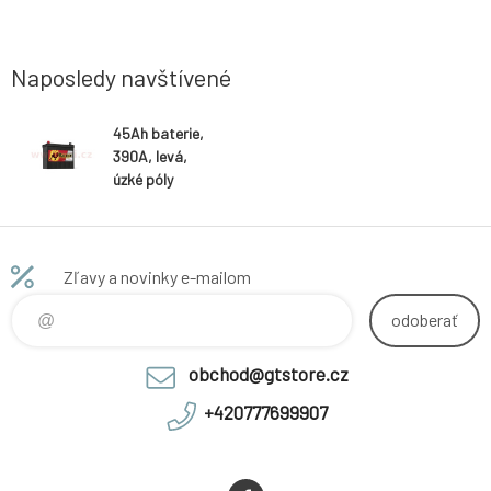
Naposledy navštívené
45Ah baterie,
390A, levá,
úzké póly
BANNER Power
Bull
238x129x203(2
25)
Zľavy a novinky e-mailom
odoberať
obchod@gtstore.cz
+420777699907