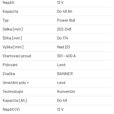
Napětí
12 V
Kapacita
Do 49 Ah
Typ
Power Bull
Délka [mm]
202-248
Šířka [mm]
Do 174
Výška [mm]
Nad 221
Startovací proud
301 - 400 A
Pólování
Levé
Značka
BANNER
Umístění pólu +
Levé
Technologie
Konvenční
Kapacita [Ah]
Do 49
Napětí (V)
12 V