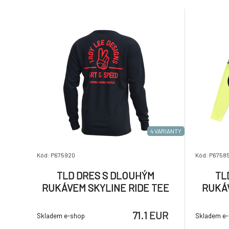
lem zvyšuj
švy na hru
4 VARIANTY
Kód: P675920
Kód: P6758
TLD DRES S DLOUHÝM
TL
RUKÁVEM SKYLINE RIDE TEE
RUKÁ
LOCALS MIDNIGHT (38387100)
71.1 EUR
Skladem e-shop
Skladem e