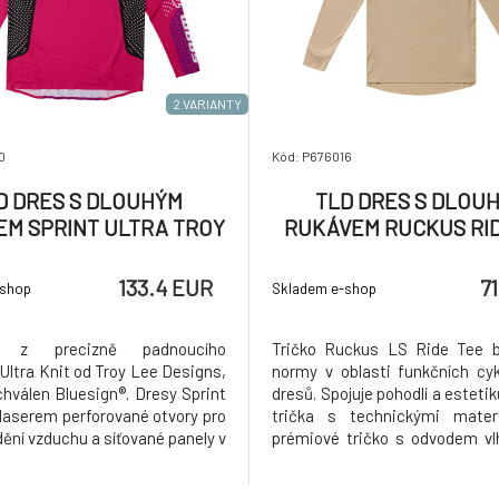
2 VARIANTY
0
Kód: P676016
D DRES S DLOUHÝM
TLD DRES S DLOU
M SPRINT ULTRA TROY
RUKÁVEM RUCKUS RI
E DESIGNS X SRAM
THE FUZZ TIMBER (371
DIOSCAPE FUSCHIA
133.4 EUR
7
-shop
Skladem e-shop
(35695500)
o z precizně padnoucího
Tričko Ruckus LS Ride Tee bo
Ultra Knit od Troy Lee Designs,
normy v oblasti funkčních cyk
chválen Bluesign®. Dresy Sprint
dresů. Spojuje pohodlí a esteti
 laserem perforované otvory pro
trička s technickými materi
dění vzduchu a síťované panely v
prémiové tričko s odvodem vl
které podporují odvětrávání a
síťované podpaží a boční pan
í vlhkosti. Prodloužený zadní
regulují teplotu, takže se bu