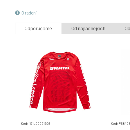
4.
Skladom 1
ks
63.5 EUR
O radení
41.3 EUR
TLD DRES S DLOUHÝM RUKÁVEM
Odporúčame
Od najlacnejších
Od
RUCKUS RIDE TEE THE FUZZ TIMBER
7.
(37187200)
Skladem e-shop
71.1 EUR
Kód: i171_00091903
Kód: P5840