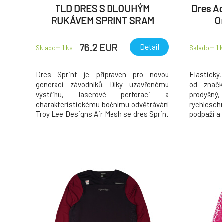
TLD DRES S DLOUHÝM
Dres A
RUKÁVEM SPRINT SRAM
O
SHIFTED FIERY RED (32349800)
vel.: M *
76.2 EUR
Detail
Skladom 1
ks
Skladom 1
Dres Sprint je připraven pro novou
Elastický
generaci závodníků. Díky uzavřenému
od značk
výstřihu, laserové perforaci a
pro
charakteristickému bočnímu odvětrávání
rychlesch
Troy Lee Designs Air Mesh se dres Sprint
podpaží a
stal nepostradatelnou součástí výbavy
na chrá
všech našich soukromých závodníků
Podrobnos
během závodních víkendů. S gramáží 165
tkanina A
g/m2 je dres Sprint skvělou a odolnou
pohodl
volbou pr
Rychlesch