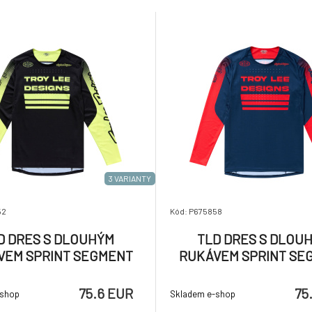
e krytí zadní části a svařované
stejně dobře, jak vypadáte.
di, zádech
3 VARIANTY
52
Kód: P675858
D DRES S DLOUHÝM
TLD DRES S DLOU
VEM SPRINT SEGMENT
RUKÁVEM SPRINT SE
BLACK (32377301)
MIDNIGHT (323773
75.6 EUR
75
-shop
Skladem e-shop