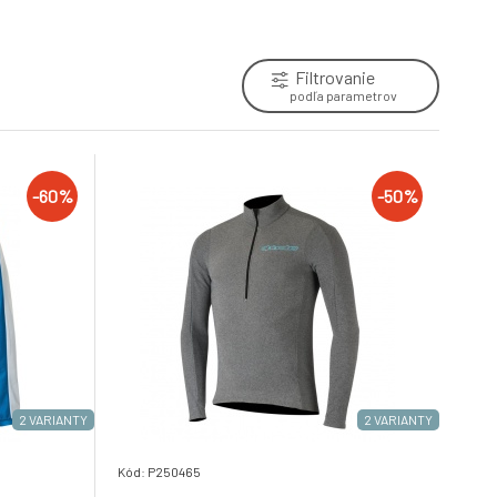
6.
BLACK (38307201)
Skladem e-shop
71.1 EUR
Filtrovanie
podľa parametrov
O´Neal dres MAYHEM HEXX černá/žlutá
9.
Skladem e-shop
58.2 EUR
-60%
-50%
2 VARIANTY
2 VARIANTY
Kód: P250465