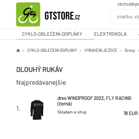
obchod@gts
CYKLO-OBLEČENÍ-DOPLŇKY
ELEKTROKOLA
CYKLO-OBLEČENÍ-DOPLŇKY
VYBAVENÍ JEZDCE
Dresy
DLOUHÝ RUKÁV
Najpredávanejšie
dres WINDPROOF 2022, FLY RACING
(černá)
1.
Skladem e-shop
76 EUR
-35%
Pánský dres Fox Ranger Dr Ls Jersey
Hunter Green *