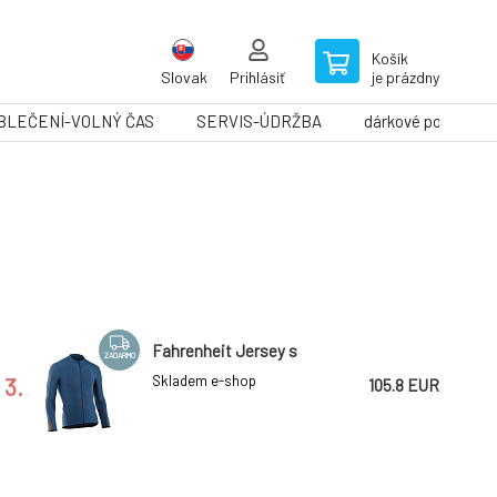
Košík
Slovak
Prihlásiť
je prázdny
BLEČENÍ-VOLNÝ ČAS
SERVIS-ÚDRŽBA
dárkové poukazy
Fahrenheit Jersey s
ZADARMO
3.
Skladem e-shop
105.8 EUR
TLD DRES S DLOUHÝM RUKÁVEM
SKYLINE RIDE TEE SIGNATURE