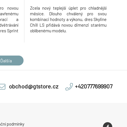
pro novou
Zcela nový teplejší úplet pro chladnější
zavřenému
měsíce. Dlouho chválený pro svou
foraci a
kombinaci hodnoty a výkonu, dres Skyline
dvětrávání
Chill LS přidává novou dimenzi starému
res Sprint
oblíbenému modelu.
tí výbavy
ávodníků
ramáží 165
a odolnou
Ďalšia
obchod@gtstore.cz
+420777699907
ční podmínky