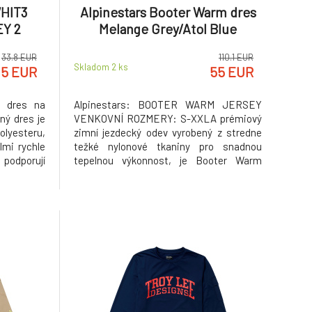
WHIT3
Alpinestars Booter Warm dres
Y 2
Melange Grey/Atol Blue
33.8 EUR
110.1 EUR
Skladom 2
ks
.5 EUR
55 EUR
ý dres na
Alpinestars: BOOTER WARM JERSEY
ný dres je
VENKOVNÍ ROZMERY: S-XXLA prémiový
lyesteru,
zimní jezdecký odev vyrobený z stredne
lmi rychle
težké nylonové tkaniny pro snadnou
podporují
tepelnou výkonnost, je Booter Warm
es využívá
Jersey ergonomicky profilovaný pro
strukci s
optimální prizpusobení ve všech jízdách. •
ný zádový
Nylonová nylonová tkanina špickové
pozici
kvality pro pohodlné provedení a vynikající
tepelné