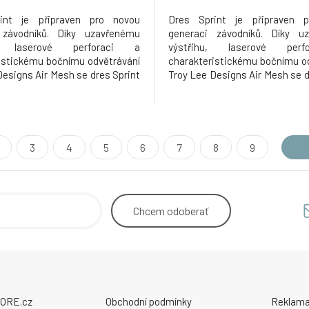
int je připraven pro novou
Dres Sprint je připraven 
 závodníků. Díky uzavřenému
generaci závodníků. Díky u
u, laserové perforaci a
výstřihu, laserové per
istickému bočnímu odvětrávání
charakteristickému bočnímu o
Designs Air Mesh se dres Sprint
Troy Lee Designs Air Mesh se d
stradatelnou součástí výbavy
stal nepostradatelnou součás
šich soukromých závodníků
všech našich soukromých z
odních víkendů. S gramáží 165
během závodních víkendů. S g
res Sprint skvělou a odolnou
g/m2 je dres Sprint skvělou 
volbou pr
3
4
5
6
7
8
9
Chcem
odoberať
STORE.cz
Obchodní podmínky
Reklama