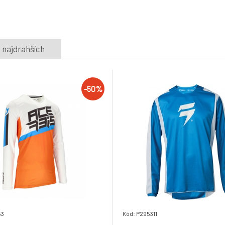
5.
Skladem e-shop
88.9 EUR
-56%
Pánský dres SHIFT WHIT3 DEAD EYE
 najdrahších
JERSEY Black
8.
Skladom 1
ks
33.8 EUR
14.8 EUR
-50%
53
Kód: P295311