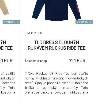
2 VARIANTY
2 VARIANTY
Kód: P676010
HÝM
TLD DRES S DLOUHÝM
DE TEE
RUKÁVEM RUCKUS RIDE TEE
87200)
GRAVITY CLUB MIDNIGHT
(37188200)
1.1 EUR
71.1 EUR
Skladem e-shop
ří zažité
Tričko Ruckus LS Ride Tee boří zažité
listických
normy v oblasti funkčních cyklistických
ku běžného
dresů. Spojuje pohodlí a estetiku běžného
ály. Toto
trička s technickými materiály. Toto
hkosti má
prémiové tričko s odvodem vlhkosti má
ely, které
síťované podpaží a boční panely, které
dete cítit
regulují teplotu, takže se budete cítit