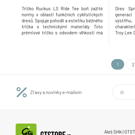
Tričko Ruckus LS Ride Tee boří zažité
Dres Spr
normy v oblasti funkčních cyklistických
generaci
dresů. Spojuje pohodlí a estetiku běžného
výstřih
trička s technickými materiály. Toto
charakter
prémiové tričko s odvodem vlhkosti má
Troy Lee 
síťované podpaží a boční panely, které
stal nepo
regulují teplotu, takže se budete cítit
všech na
stejně dobře, jak vypadáte.
během záv
g/m2 je d
volbou pr
1
2
Zľavy a novinky e-mailom
Aleš Drlík | GT