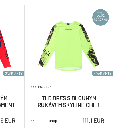
stejně dobře, jak vypadáte.
ZADARMO
3 VARIANTY
4 VARIANTY
Kód: P675864
HÝM
TLD DRES S DLOUHÝM
GMENT
RUKÁVEM SKYLINE CHILL
00)
ROCKSLIDE GLO YELLOW
(35386900)
.6 EUR
111.1 EUR
Skladem e-shop