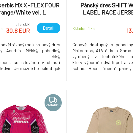
cerbis MX X -FLEX FOUR
Pánský dres SHIFT 
range/White vel. L
LABEL RACE JERSE
Blue/White
61.5 EUR
Detail
ks
Skladom 1
ks
30.8 EUR
13
, odvětrávaný motokrosový dres
Cenově dostupný a pohodln
y Acerbis. Měkký, pohodlný,
Motocross, ATV či kolo. Samot
dyšný, lehký,
vyrobený z technického po
noucí, se síťovinou v oblasti
který výborně odvádí pot a ve
 ledvin. Je možné ho obléct jak
schne. Boční "mesh" panely 
nič hrudi, tak i pod něj.
ventilaci a přísun vzduchu. Dr
ti: - Inovativní polyesterová
komfortní více-panelovou kon
cerbis X-Flex: pružná, měkká,
volným střihem a prodlouže
ná, prodyšná, lehká -
panel zakrývá záda i v jezdecké 
noucí - Rozšířené
ZADARMO