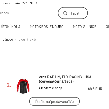
tore.cz
+420777699907
Hľadať
JÍZDNÍ KOLA
MOTOKROS-ENDURO
MOTO-SILNICE
O
pánové
dlouhý rukáv
dres RADIUM, FLY RACING - USA
(červená/černá/šedá)
2.
Skladem e-shop
48.6 EUR
Ďalšie najpredávanejšie
TLD DRES S DLOUHÝM RUKÁVEM
SKYLINE MONO BLACK (34147200)