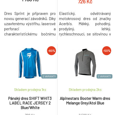
726 Kč
Dres Sprint je připraven pro
Elastický, odvětrávaný
novou generaci závodníků. Díky
motokrosový dres od značky
uzavřenému výstřihu, laserové
Acerbis. Měkký, pohodlný,
perforaci a
prodyšný, lehký,
charakteristickému bočnímu
rychleschnoucí, se síťovinou v
odvětrávání Troy Lee Designs
oblasti podpaží a ledvin. Je
Air Mesh se dres Sprint stal
možné ho obléct jak na chránič
nepostradatelnou součástí
hrudi, tak i pod něj.
-60%
-50%
výbavy všech našich
Podrobnosti: - Inovativní
soukromých závodníků během
polyesterová tkanina Acerbis
závodních víkendů. S gramáží
X-Flex: pružná, měkká,
165 g/m2 je dres Sprint skvělou
pohodlná, prodyšná, lehká -
a odolnou volbou pr
Rychleschnoucí - Rozšířené
2 VARIANTY
2 VARIANTY
Skladem prodejna 1
ks
Skladem prodejna 2
ks
Pánský dres SHIFT WHIT3
Alpinestars Booter Warm dres
LABEL RACE JERSEY 2
Melange Grey/Atol Blue
Blue/White