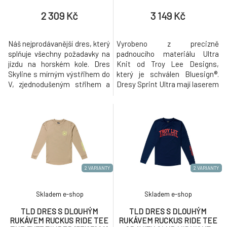
RADIOSCAPE BLK / BERRY
RADIOSCAPE FUSCHIA
(34195500)
(35695500)
2 309 Kč
3 149 Kč
Náš nejprodávanější dres, který
Vyrobeno z precizně
splňuje všechny požadavky na
padnoucího materiálu Ultra
jízdu na horském kole. Dres
Knit od Troy Lee Designs,
Skyline s mírným výstřihem do
který je schválen Bluesign®.
V, zjednodušeným střihem a
Dresy Sprint Ultra mají laserem
lehkými materiály odvádějícími
perforované otvory pro lepší
vlhkost je pohodlný a zároveň
proudění vzduchu a síťované
si zachovává ideální střih pro
panely v podpaží, které
jízdu.
podporují odvětrávání a
odpařování vlhkosti.
Prodloužený zadní lem zvyšuje
krytí zadní části a svařované
švy na hrudi, zádech
2 VARIANTY
2 VARIANTY
Skladem e-shop
Skladem e-shop
TLD DRES S DLOUHÝM
TLD DRES S DLOUHÝM
RUKÁVEM RUCKUS RIDE TEE
RUKÁVEM RUCKUS RIDE TEE