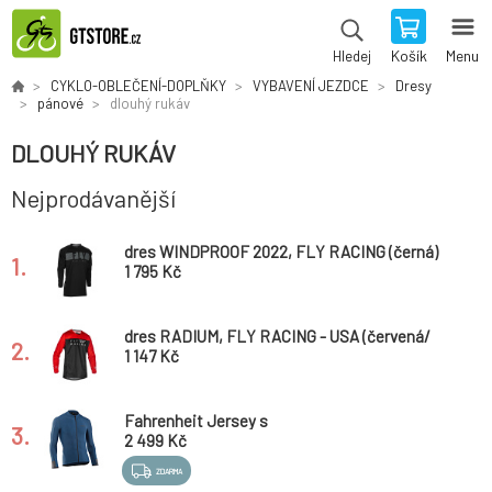
Košík
Menu
Hledej
CYKLO-OBLEČENÍ-DOPLŇKY
VYBAVENÍ JEZDCE
Dresy
pánové
dlouhý rukáv
DLOUHÝ RUKÁV
Nejprodávanější
dres WINDPROOF 2022, FLY RACING (černá)
1.
1 795 Kč
dres RADIUM, FLY RACING - USA (červená/
2.
černá/šedá)
1 147 Kč
Fahrenheit Jersey s
3.
2 499 Kč
ZDARMA