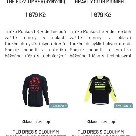
THE FUZZ TIMBER (37187200)
GRAVITY CLUB MIDNIGHT
(37188200)
1 679 Kč
1 679 Kč
Tričko Ruckus LS Ride Tee boří
Tričko Ruckus LS Ride Tee boří
zažité normy v oblasti
zažité normy v oblasti
funkčních cyklistických dresů.
funkčních cyklistických dresů.
Spojuje pohodlí a estetiku
Spojuje pohodlí a estetiku
běžného trička s technickými
běžného trička s technickými
materiály. Toto prémiové
materiály. Toto prémiové tričko
tričko s odvodem vlhkosti má
s odvodem vlhkosti má
síťované podpaží a boční
síťované podpaží a boční
panely, které regulují teplotu,
panely, které regulují teplotu,
takže se budete cítit stejně
takže se budete cítit stejně
dobře, jak vypadáte.
dobře, jak vypadáte.
4 VARIANTY
3 VARIANTY
Skladem e-shop
Skladem e-shop
TLD DRES S DLOUHÝM
TLD DRES S DLOUHÝM