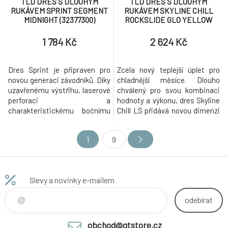
TLD DRES S DLOUHÝM
TLD DRES S DLOUHÝM
RUKÁVEM SPRINT SEGMENT
RUKÁVEM SKYLINE CHILL
MIDNIGHT (32377300)
ROCKSLIDE GLO YELLOW
(35386900)
1 784 Kč
2 624 Kč
Dres Sprint je připraven pro
Zcela nový teplejší úplet pro
novou generaci závodníků. Díky
chladnější měsíce. Dlouho
uzavřenému výstřihu, laserové
chválený pro svou kombinaci
perforaci a
hodnoty a výkonu, dres Skyline
charakteristickému bočnímu
Chill LS přidává novou dimenzi
odvětrávání Troy Lee Designs
starému oblíbenému modelu.
Air Mesh se dres Sprint stal
1
9
nepostradatelnou součástí
výbavy všech našich
soukromých závodníků během
závodních víkendů. S gramáží
Slevy a novinky e-mailem
165 g/m2 je dres Sprint skvělou
a odolnou volbou pr
odebírat
obchod@gtstore.cz