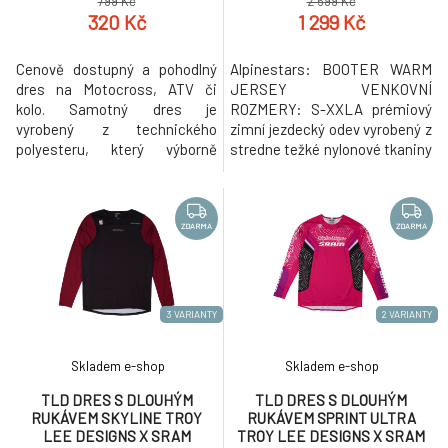
799 Kč
2 599 Kč
320 Kč
1 299 Kč
Cenově dostupný a pohodlný
Alpinestars: BOOTER WARM
dres na Motocross, ATV či
JERSEY VENKOVNÍ
kolo. Samotný dres je
ROZMERY: S-XXLA prémiový
vyrobený z technického
zimní jezdecký odev vyrobený z
polyesteru, který výborně
stredne težké nylonové tkaniny
odvádí pot a velmi rychle
pro snadnou tepelnou
schne. Boční "mesh" panely
výkonnost, je Booter Warm
podporují ventilaci a přísun
Jersey ergonomicky
vzduchu. Dres využívá
profilovaný pro optimální
ZDARMA
ZDARMA
komfortní více-panelovou
prizpusobení ve všech jízdách. •
konstrukci s volným střihem
Nylonová nylonová tkanina
a prodloužený zádový panel
špickové kvality pro pohodlné
zakrývá záda i v jezdecké
provedení a vynikající tepelné
3 VARIANTY
2 VARIANTY
pozici
Skladem e-shop
Skladem e-shop
TLD DRES S DLOUHÝM
TLD DRES S DLOUHÝM
RUKÁVEM SKYLINE TROY
RUKÁVEM SPRINT ULTRA
LEE DESIGNS X SRAM
TROY LEE DESIGNS X SRAM