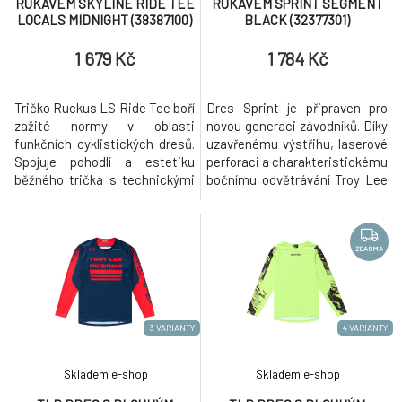
RUKÁVEM SKYLINE RIDE TEE
RUKÁVEM SPRINT SEGMENT
LOCALS MIDNIGHT (38387100)
BLACK (32377301)
1 679 Kč
1 784 Kč
Tričko Ruckus LS Ride Tee boří
Dres Sprint je připraven pro
zažité normy v oblasti
novou generaci závodníků. Díky
funkčních cyklistických dresů.
uzavřenému výstřihu, laserové
Spojuje pohodlí a estetiku
perforaci a charakteristickému
běžného trička s technickými
bočnímu odvětrávání Troy Lee
materiály. Toto prémiové
Designs Air Mesh se dres
tričko s odvodem vlhkosti má
Sprint stal nepostradatelnou
síťované podpaží a boční
součástí výbavy všech našich
panely, které regulují teplotu,
soukromých závodníků během
ZDARMA
takže se budete cítit stejně
závodních víkendů. S gramáží
dobře, jak vypadáte.
165 g/m2 je dres Sprint skvělou
a odolnou volbou pr
3 VARIANTY
4 VARIANTY
Skladem e-shop
Skladem e-shop