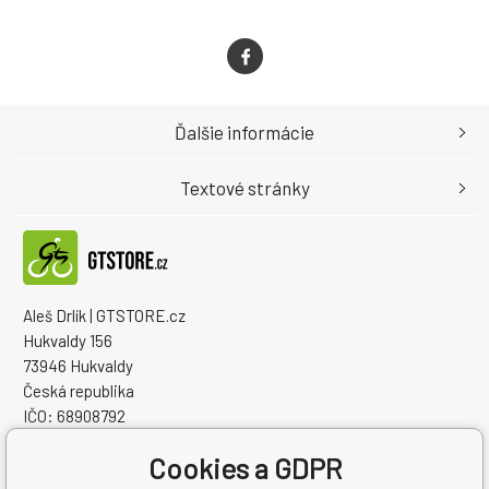
Ďalšie informácie
Textové stránky
Aleš Drlík | GTSTORE.cz
Hukvaldy 156
73946 Hukvaldy
Česká republika
IČO: 68908792
IČ DPH (DIČ): CZ7405084940
Cookies a GDPR