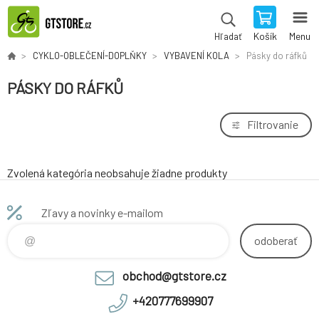
Košík
Menu
Hľadať
CYKLO-OBLEČENÍ-DOPLŇKY
VYBAVENÍ KOLA
Pásky do ráfků
PÁSKY DO RÁFKŮ
Filtrovanie
Zvolená kategória neobsahuje žiadne produkty
Zľavy a novinky e-mailom
odoberať
obchod@gtstore.cz
+420777699907