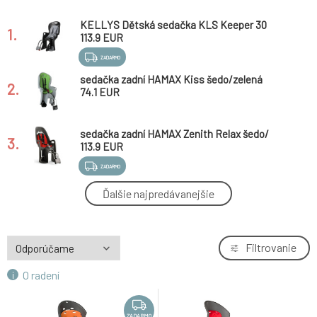
KELLYS Dětská sedačka KLS Keeper 30
1.
113.9 EUR
ZADARMO
sedačka zadní HAMAX Kiss šedo/zelená
2.
74.1 EUR
sedačka zadní HAMAX Zenith Relax šedo/
3.
červená
113.9 EUR
ZADARMO
sedačka zadní HAMAX Amiga šedo/červená
Ďalšie najpredávanejšie
4.
88.1 EUR
sedačka zadní HAMAX Siesta new
Filtrovanie
5.
šedo/oranžová
101.2 EUR
O radení
ZADARMO
ZADARMO