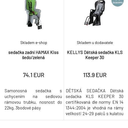
ZADARMO
Skladem e-shop
Skladem u dodavatele
sedačka zadní HAMAX Kiss
KELLYS Dětská sedačka KLS
šedo/zelená
Keeper 30
74.1 EUR
113.9 EUR
Samonosná sedačka s
DĚTSKÁ SEDAČKA Dětská
uchycením na sedlovou
sedačka KLS KEEPER 30
rámovou trubku, nosnost do
certifikovaná dle normy EN 14
22kg, 3bodové pásy
1344:2004 je vhodná na rámy
velikosti 24-29 palců s kulatou
sedlovou trubkou o rozměru
28-40 mm. Dětská sedačka je