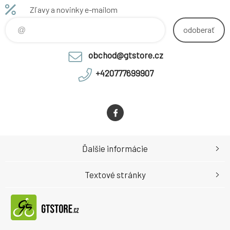
upevňována na rám pomocí
Zľavy a novinky e-mailom
rychloupínacího systému. KLS
KEEPER 30 má ergonomický
odoberať
design s extra ochranou hlavy
a ramen. Odnímatelnou
obchod@gtstore.cz
výstelku lze snadno
+420777699907
Ďalšie informácie
Textové stránky