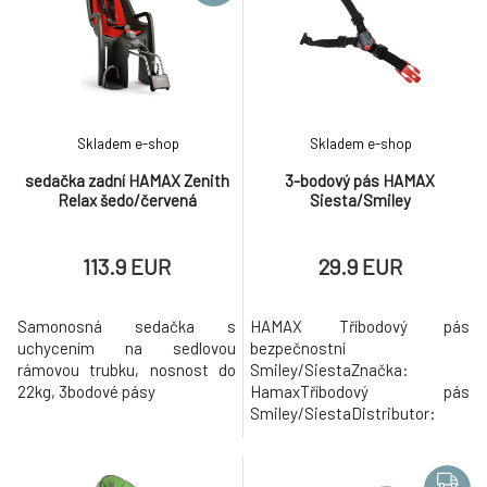
Skladem e-shop
Skladem e-shop
sedačka zadní HAMAX Zenith
3-bodový pás HAMAX
Relax šedo/červená
Siesta/Smiley
113.9 EUR
29.9 EUR
Samonosná sedačka s
HAMAX Tříbodový pás
uchycením na sedlovou
bezpečnostní
rámovou trubku, nosnost do
Smiley/SiestaZnačka:
22kg, 3bodové pásy
HamaxTříbodový pás
Smiley/SiestaDistributor:
Cyklomax, spol. s r.o.,
Pardubická 504, 533 52 Srch.
E-mail: info@cyklomax.cz