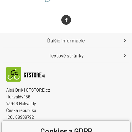
Ďalšie informácie
Textové stránky
Aleš Drlík | GTSTORE.cz
Hukvaldy 156
73946 Hukvaldy
Česká republika
IČO: 68908792
IČ DPH (DIČ): CZ7405084940
Cookies a GDPR