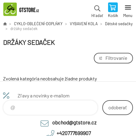
Košík
Menu
Hľadať
CYKLO-OBLEČENÍ-DOPLŇKY
VYBAVENÍ KOLA
Dětské sedačky
držáky sedaček
DRŽÁKY SEDAČEK
Filtrovanie
Zvolená kategória neobsahuje žiadne produkty
Zľavy a novinky e-mailom
odoberať
obchod@gtstore.cz
+420777699907