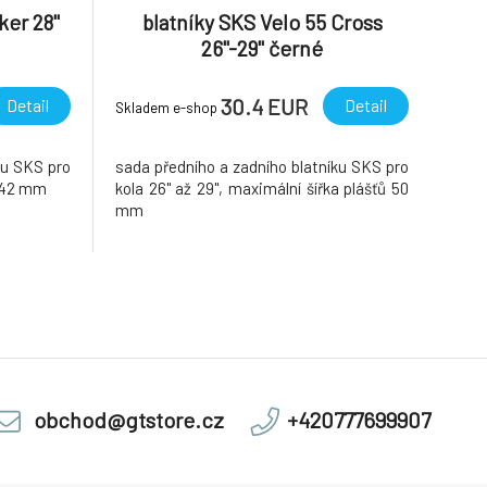
ker 28"
blatníky SKS Velo 55 Cross
26"-29" černé
30.4 EUR
Detail
Detail
Skladem e-shop
ku SKS pro
sada předního a zadního blatníku SKS pro
ů 42 mm
kola 26" až 29", maximální šířka plášťů 50
mm
obchod@gtstore.cz
+420777699907