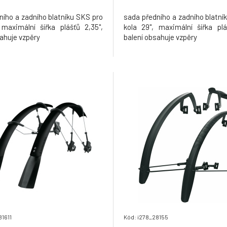
ního a zadního blatníku SKS pro
sada předního a zadního blatní
 maximální šířka plášťů 2,35",
kola 29", maximální šířka plá
ahuje vzpěry
balení obsahuje vzpěry
81611
Kód: i278_28155