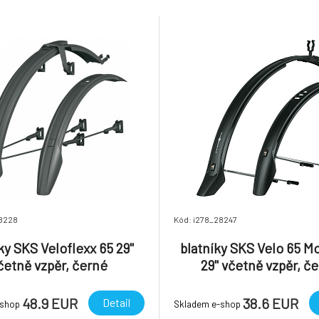
Nastavitelný design z
kompatibilitu s různými rámy 
zip
28228
Kód: i278_28247
ky SKS Veloflexx 65 29"
blatníky SKS Velo 65 M
četně vzpěr, černé
29" včetně vzpěr, č
48.9 EUR
38.6 EUR
Detail
-shop
Skladem e-shop