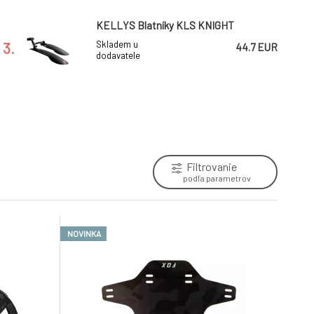
KELLYS Blatníky KLS KNIGHT
3.
Skladem u
44.7 EUR
dodavatele
KELLYS Blatníky KLS GNARLY
6.
Skladem u
49.8 EUR
dodavatele
Filtrovanie
blatníky set OLYMPIK 26" Lux se
podľa parametrov
zástěrkou, 60 mm, stříbrné
9.
Skladem e-shop
35.5 EUR
NOVINKA