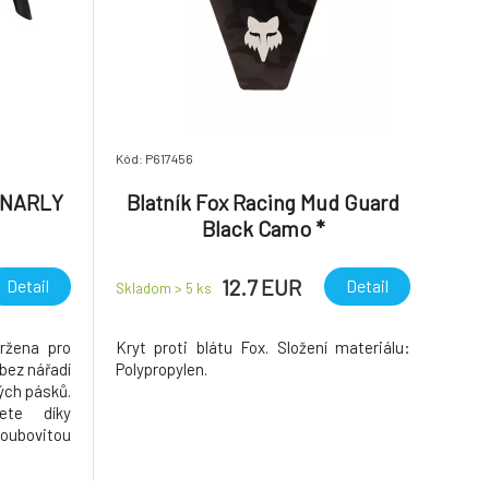
Kód: P617456
GNARLY
Blatník Fox Racing Mud Guard
Black Camo *
12.7 EUR
Detail
Detail
Skladom > 5
ks
ržena pro
Kryt proti blátu Fox. Složení materiálu:
bez nářadí
Polypropylen.
ých pásků.
jete díky
oubovitou
 uchycení i
 cestách.