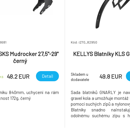
8681
Kód: i270_82950
 SKS Mudrocker 27,5"-29"
KELLYS Blatníky KLS 
černý
Skladem u
48.2 EUR
49.8 EUR
Detail
ks
dodavatele
tníku 840mm, uchycení na rám
Sada blatníků GNARLY je nav
tnost 172g, černý
gravel kola a umožňuje montáž 
pomocí suchých zipů a nylonov
Blatníky snadno nainstalu
odolnému suchému zipu s h
strukturou, který zajistí pevné
na nerovných šotolinových