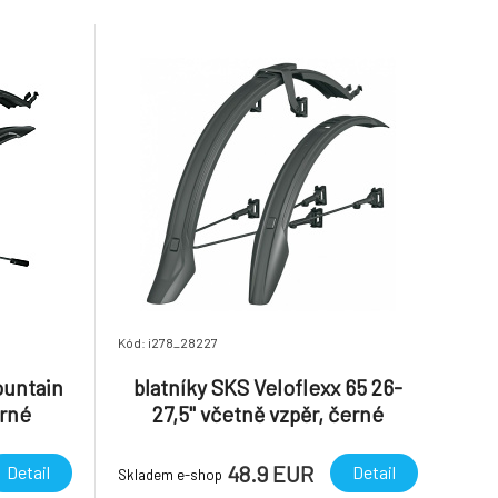
ajišťuje
kol. Suchý
Kód: i278_28227
ountain
blatníky SKS Veloflexx 65 26-
erné
27,5" včetně vzpěr, černé
48.9 EUR
Detail
Detail
Skladem e-shop