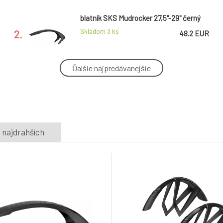
blatník SKS Mudrocker 27,5"-29" černý
2.
Skladom 3
ks
48.2 EUR
Ďalšie najpredávanejšie
blatníky SKS Veloflexx 65 26-27,5"
včetně vzpěr, černé
5.
Skladem e-shop
48.9 EUR
KELLYS Blatníky KLS TORRENT
 najdrahších
8.
Skladem u
44.7 EUR
dodavatele