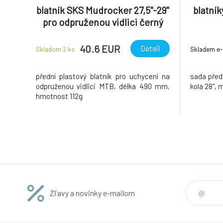
blatník SKS Mudrocker 27,5"-29"
blatní
pro odpruženou vidlici černý
40.6 EUR
Detail
Skladom 2
ks
Skladem e
přední plastový blatník pro uchycení na
sada před
odpruženou vidlici MTB, délka 490 mm,
kola 28", 
hmotnost 112g
Zľavy a novinky e-mailom