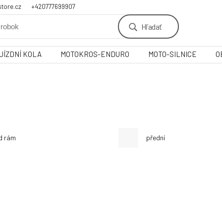
tore.cz
+420777699907
Hľadať
JÍZDNÍ KOLA
MOTOKROS-ENDURO
MOTO-SILNICE
O
d rám
přední