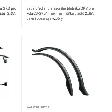
ku SKS pro
sada předního a zadního blatníku SKS pro
šťů 2,35",
kola 26-27,5", maximální šířka plášťů 2,35",
balení obsahuje vzpěry
Kód: i278_28209