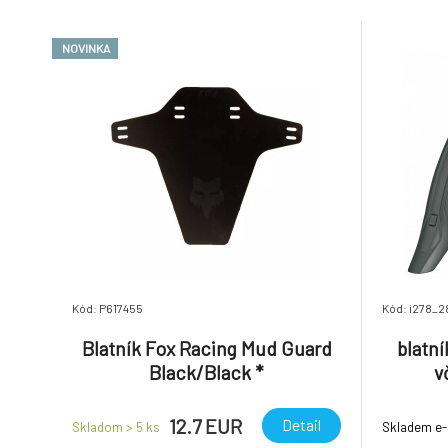
zpevněných cestách. Blatníky jsou
vyrobeny z odolného plastu a vybaveny
NOVINKA
hliníkovými konzolami, kt
Kód: P617455
Kód: i278_
Blatník Fox Racing Mud Guard
blatní
Black/Black *
v
12.7 EUR
Detail
Skladom > 5
ks
Skladem e