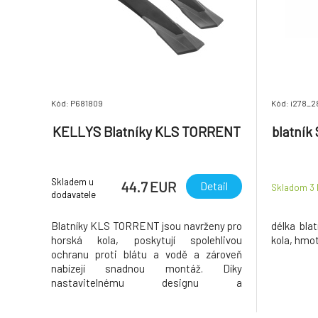
Kód: P681809
Kód: i278_2
KELLYS Blatníky KLS TORRENT
blatník
Skladem u
44.7 EUR
Detail
Skladom 3
dodavatele
Blatníky KLS TORRENT jsou navrženy pro
délka bla
horská kola, poskytují spolehlivou
kola, hmo
ochranu proti blátu a vodě a zároveň
nabízejí snadnou montáž. Díky
nastavitelnému designu a
rychloupínacímu systému jsou ideální
volbou pro jízdu v náročném terénu i na