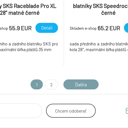
ky SKS Raceblade Pro XL
blatníky SKS Speedroc
28" matné černé
černé
55.9 EUR
65.2 EUR
Detail
-shop
Skladem e-shop
ního a zadního blatníku SKS pro
sada předního a zadního blatní
maximální šířka plášťů 35 mm
kola 28", maximální šířka plášť
1
2
Ďalšia
Chcem
odoberať