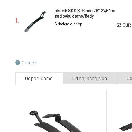
blatník SKS X-Blade 26"-27,5" na
sedlovku černo/šedý
1.
Skladem e-shop
33 EUR
blatníky SKS Velo 65 Mountain 29"
včetně vzpěr, černé
4.
Skladem e-shop
38.6 EUR
O radení
blatníky SKS Veloflexx 65 29" včetně
Odporúčame
Od najlacnejších
Od
vzpěr, černé
7.
Skladem e-shop
48.9 EUR