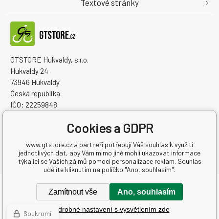
Textové stránky
GTSTORE Hukvaldy, s.r.o.
Hukvaldy 24
73946 Hukvaldy
Česká republika
IČO: 22259848
DIČ: CZ22259848
Cookies a GDPR
www.gtstore.cz a partneři potřebují Váš souhlas k využití
jednotlivých dat, aby Vám mimo jiné mohli ukazovat informace
týkající se Vašich zájmů pomocí personalizace reklam. Souhlas
udělíte kliknutím na políčko "Ano, souhlasím".
Copyright © 2026 GTSTORE Hukvaldy, s.r.o.
Zamítnout vše
Ano, souhlasím
Všechna práva vyhrazena.
Podrobné nastavení s vysvětlením zde
WWW stránky
dodal
BINARGON.cz
-
Mapa stránek
Soukromí