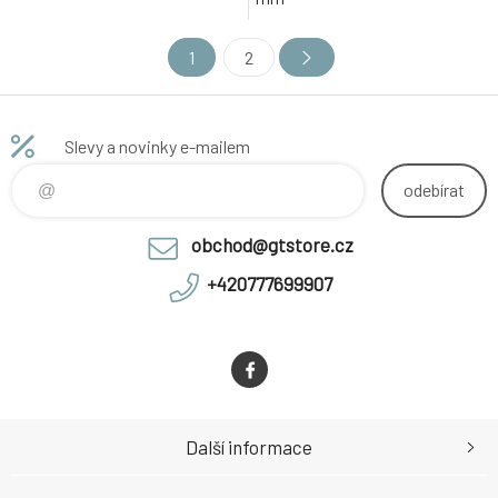
1
2
Slevy a novinky e-mailem
odebírat
obchod@gtstore.cz
+420777699907
Další informace