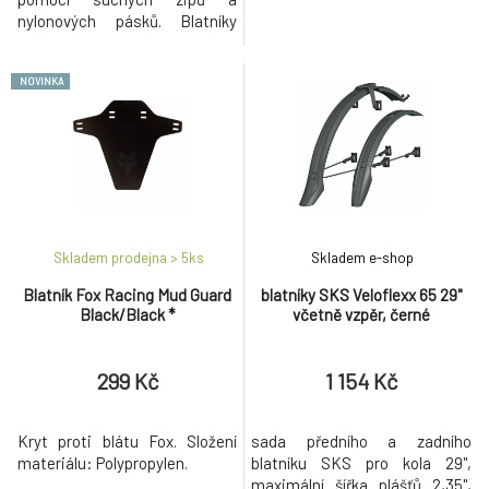
nylonových pásků. Blatníky
snadno nainstalujete díky
odolnému suchému zipu s
NOVINKA
houbovitou strukturou, který
zajistí pevné uchycení i na
nerovných šotolinových
cestách. Nastavitelný design
zajišťuje kompatibilitu s
různými rámy kol. Suchý zip
Skladem prodejna > 5
ks
Skladem e-shop
Blatník Fox Racing Mud Guard
blatníky SKS Veloflexx 65 29"
Black/Black *
včetně vzpěr, černé
299 Kč
1 154 Kč
Kryt proti blátu Fox. Složení
sada předního a zadního
materiálu: Polypropylen.
blatníku SKS pro kola 29",
maximální šířka plášťů 2,35",