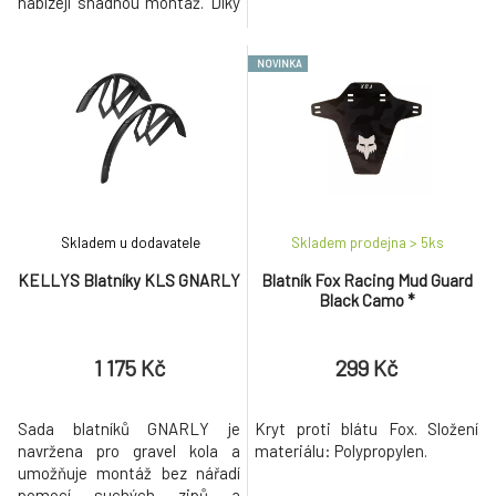
nabízejí snadnou montáž. Díky
nastavitelnému designu a
rychloupínacímu systému jsou
NOVINKA
ideální volbou pro jízdu v
náročném terénu i na
zpevněných cestách. Blatníky
jsou vyrobeny z odolného
plastu a vybaveny hliníkovými
konzolami, kt
Skladem u dodavatele
Skladem prodejna > 5
ks
KELLYS Blatníky KLS GNARLY
Blatník Fox Racing Mud Guard
Black Camo *
1 175 Kč
299 Kč
Sada blatníků GNARLY je
Kryt proti blátu Fox. Složení
navržena pro gravel kola a
materiálu: Polypropylen.
umožňuje montáž bez nářadí
pomocí suchých zipů a