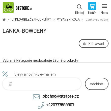
Košík
Menu
Hledej
CYKLO-OBLEČENÍ-DOPLŇKY
VYBAVENÍ KOLA
Lanka-Bowdeny
LANKA-BOWDENY
Filtrování
Vybraná kategorie neobsahuje žádné produkty
Slevy a novinky e-mailem
odebírat
obchod@gtstore.cz
+420777699907