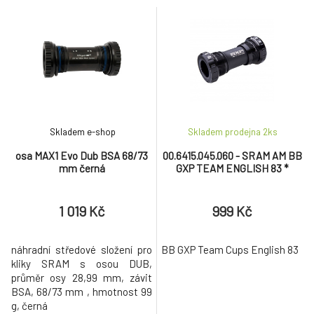
Skladem e-shop
Skladem prodejna 2
ks
osa MAX1 Evo Dub BSA 68/73
00.6415.045.060 - SRAM AM BB
mm černá
GXP TEAM ENGLISH 83 *
1 019 Kč
999 Kč
náhradní středové složení pro
BB GXP Team Cups English 83
kliky SRAM s osou DUB,
průměr osy 28,99 mm, závit
BSA, 68/73 mm , hmotnost 99
g, černá