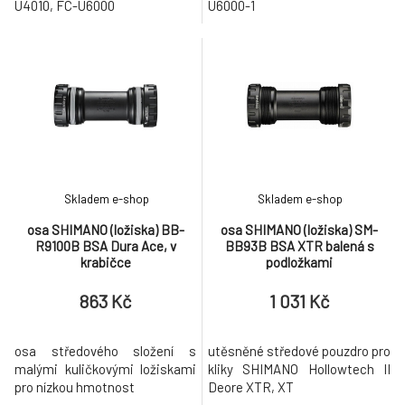
U4010, FC-U6000
U6000-1
Skladem e-shop
Skladem e-shop
osa SHIMANO (ložiska) BB-
osa SHIMANO (ložiska) SM-
R9100B BSA Dura Ace, v
BB93B BSA XTR balená s
krabičce
podložkami
863 Kč
1 031 Kč
osa středového složení s
utěsněné středové pouzdro pro
malými kuličkovými ložiskami
kliky SHIMANO Hollowtech II
pro nízkou hmotnost
Deore XTR, XT