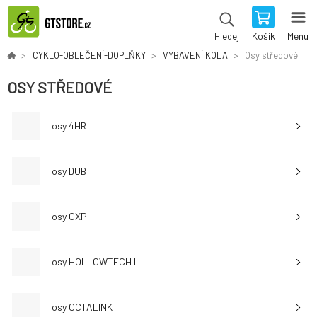
Košík
Menu
Hledej
CYKLO-OBLEČENÍ-DOPLŇKY
VYBAVENÍ KOLA
Osy středové
OSY STŘEDOVÉ
osy 4HR
osy DUB
osy GXP
osy HOLLOWTECH II
osy OCTALINK