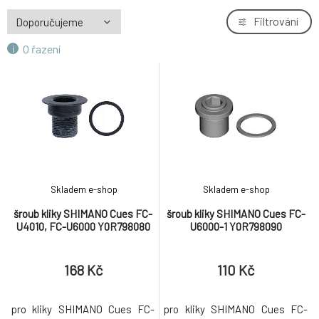
osa MAX1 Evo GXP BSA 68/73 mm černá
Filtrování
5.
839 Kč
O řazení
00.6418.031.001 - SRAM AM BB DUB BSA 73
6.
MTB AI
1 154 Kč
osa MAX1 Evo Dub BSA 68/73 mm černá
7.
1 019 Kč
Gusset / Raptor Spanish BB 22 mm střed
8.
Skladem e-shop
Skladem e-shop
1 025 Kč
šroub kliky SHIMANO Cues FC-
šroub kliky SHIMANO Cues FC-
U4010, FC-U6000 Y0R798080
U6000-1 Y0R798090
Gusset / Raptor MID BB 19 mm střed
9.
1 025 Kč
168 Kč
110 Kč
pro kliky SHIMANO Cues FC-
pro kliky SHIMANO Cues FC-