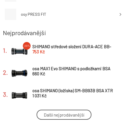
osy PRESS FIT
Nejprodávanější
SHIMANO středové složení DURA-ACE BB-
-20%
1.
R9100
753 Kč
osa MAX1 Evo SHIMANO s podložkami BSA
2.
660 Kč
osa SHIMANO (ložiska) SM-BB93B BSA XTR
3.
balená s podložkami
1 031 Kč
00.6415.045.060 - SRAM AM BB GXP TEAM
Další nejprodávanější
4.
ENGLISH 83 *
999 Kč