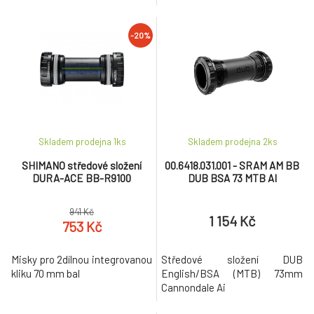
-20%
Skladem prodejna 1
ks
Skladem prodejna 2
ks
SHIMANO středové složení
00.6418.031.001 - SRAM AM BB
DURA-ACE BB-R9100
DUB BSA 73 MTB AI
941 Kč
1 154 Kč
753 Kč
Misky pro 2dílnou integrovanou
Středové složení DUB
kliku 70 mm bal
English/BSA (MTB) 73mm
Cannondale Ai