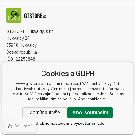
GTSTORE Hukvaldy, s.r.o.
Hukvaldy 24
73946 Hukvaldy
Česká republika
IČO: 22259848
DIČ: CZ22259848
Cookies a GDPR
www.gtstore.cz a partneři potřebují Váš souhlas k využití
jednotlivých dat, aby Vám mimo jiné mohli ukazovat informace
týkající se Vašich zájmů pomocí personalizace reklam. Souhlas
udělíte kliknutím na políčko "Ano, souhlasím".
Copyright © 2026 GTSTORE Hukvaldy, s.r.o.
Zamítnout vše
Ano, souhlasím
Všechna práva vyhrazena.
Podrobné nastavení s vysvětlením zde
Tvorba a pronájem eshopů
BINARGON.cz
-
Mapa stránek
Soukromí