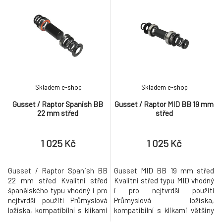
Skladem e-shop
Skladem e-shop
Gusset / Raptor Spanish BB
Gusset / Raptor MID BB 19 mm
22 mm střed
střed
1 025 Kč
1 025 Kč
Gusset / Raptor Spanish BB
Gusset MID BB 19 mm střed
22 mm střed Kvalitní střed
Kvalitní střed typu MID vhodný
španělského typu vhodný i pro
i pro nejtvrdší použití
nejtvrdší použití Průmyslová
Průmyslová ložiska,
ložiska, kompatibilní s klikami
kompatibilní s klikami většiny
většiny značek s osou 19 mm
značek s osou 19 mm (Profile,