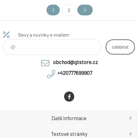
(Profile, Odyssey, Kink,
Odyssey, Kink, MacNeil, WTP,
1
2
MacNeil, WTP, Eastern,
Eastern, Premium, Haro,
Premium, Haro, Raptor,
Raptor, Octane ...) Váha 190 g.
Octane ...) Váha 135 g. vnější
vnější průměr ložisek 41 mm
průměr ložisek 37 mm
Slevy a novinky e-mailem
odebírat
obchod@gtstore.cz
+420777699907
Další informace
Textové stránky