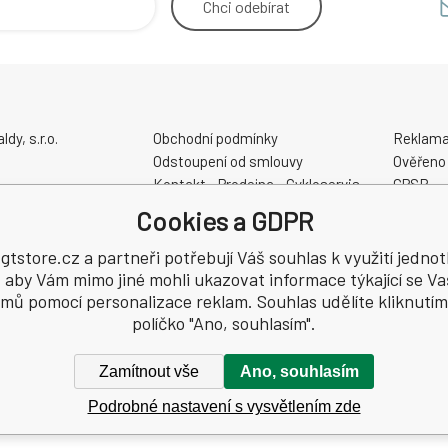
Chci
odebírat
y, s.r.o.
Obchodní podmínky
Reklama
Odstoupení od smlouvy
Ověřeno
Kontakt - Prodejna - Cykloservis
GPSR
Velikostní tabulky
Cookies a GDPR
Slevové a dárkové poukazy
48
Elektrokola AKUMO.cz
tstore.cz a partneři potřebují Váš souhlas k využití jednot
, aby Vám mimo jiné mohli ukazovat informace týkající se Va
jmů pomocí personalizace reklam. Souhlas udělíte kliknutím
políčko "Ano, souhlasím".
Zamítnout vše
Ano, souhlasím
Podrobné nastavení s vysvětlením zde
hrazena.