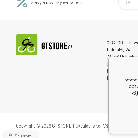
Slevy a novinky e-mailem
GTSTORE Hukvald
Hukvaldy 24
73946 Hukvaldy
Česká republika
IČO: 22259848
DIČ: CZ222598
www.g
dat
zá
Copyright © 2026 GTSTORE Hukvaldy, s.r.o.
Všechna práva vy
Soukromí