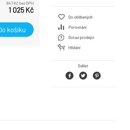
847
Kč bez DPH
1 025
Kč
Do oblíbených
Porovnání
Do košíku
Dotaz prodejci
Hlídání
Sdílet