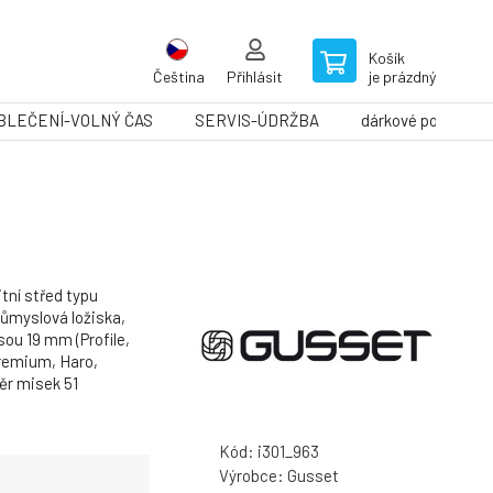
Košík
Čeština
Přihlásit
je prázdný
BLEČENÍ-VOLNÝ ČAS
SERVIS-ÚDRŽBA
dárkové poukazy
tní střed typu
růmyslová ložiska,
sou 19 mm (Profile,
Premium, Haro,
měr misek 51
Kód:
i301_963
Výrobce:
Gusset