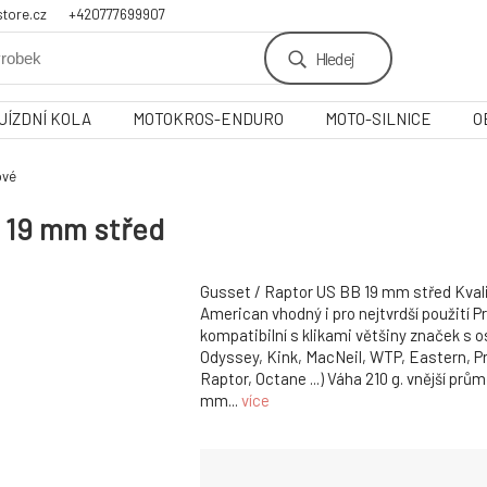
tore.cz
+420777699907
Hledej
JÍZDNÍ KOLA
MOTOKROS-ENDURO
MOTO-SILNICE
O
ové
 19 mm střed
Gusset / Raptor US BB 19 mm střed Kvali
American vhodný i pro nejtvrdší použití P
kompatibilní s klikami většiny značek s o
Odyssey, Kink, MacNeil, WTP, Eastern, 
Raptor, Octane ...) Váha 210 g. vnější prů
mm...
více