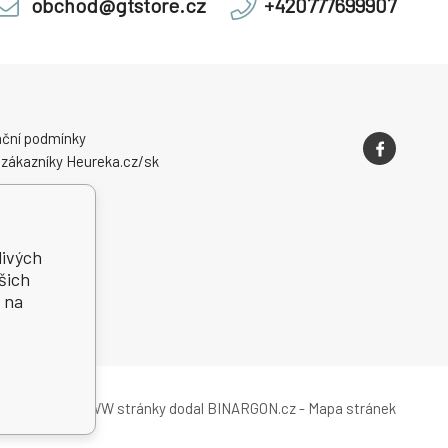
obchod@gtstore.cz
+420777699907
ční podmínky
 zákazníky Heureka.cz/sk
livých
šich
 na
WWW stránky
dodal
BINARGON.cz
-
Mapa stránek