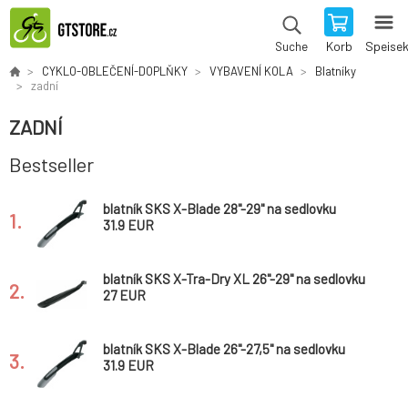
Korb
Speise
Suche
CYKLO-OBLEČENÍ-DOPLŇKY
VYBAVENÍ KOLA
Blatníky
zadní
ZADNÍ
Bestseller
blatník SKS X-Blade 28"-29" na sedlovku
1.
černo/šedý
31.9 EUR
blatník SKS X-Tra-Dry XL 26"-29" na sedlovku
2.
černý
27 EUR
blatník SKS X-Blade 26"-27,5" na sedlovku
3.
černo/šedý
31.9 EUR