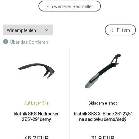
blatník SKS Mudrocker 27,5"-29" černý
Ein weiterer Bestseller
4.
46.7 EUR
Filtern
Über das Sortieren
Auf Lager 3
ks
Skladem e-shop
blatník SKS Mudrocker
blatník SKS X-Blade 26"-27,5"
27,5"-29" černý
na sedlovku černo/šedý
46.7 EUR
31.9 EUR