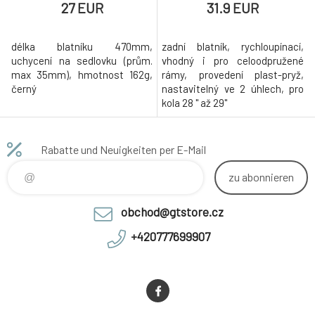
27 EUR
31.9 EUR
délka blatníku 470mm,
zadní blatník, rychloupínací,
uchycení na sedlovku (prům.
vhodný i pro celoodpružené
max 35mm), hmotnost 162g,
rámy, provedení plast-pryž,
černý
nastavitelný ve 2 úhlech, pro
kola 28 " až 29"
Rabatte und Neuigkeiten per E-Mail
zu abonnieren
obchod@gtstore.cz
+420777699907