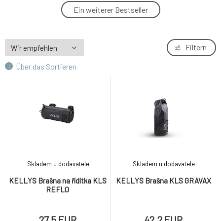
KELLYS Brašna KLS GRAVAX
Ein weiterer Bestseller
4.
42.2 EUR
KELLYS Brašna na řídítka KLS REFLO
Filtern
5.
27.5 EUR
Über das Sortieren
KELLYS Brašna na řídítka KLS TRAILO
6.
36.3 EUR
Skladem u dodavatele
Skladem u dodavatele
KELLYS Brašna na řídítka KLS
KELLYS Brašna KLS GRAVAX
REFLO
27.5 EUR
42.2 EUR