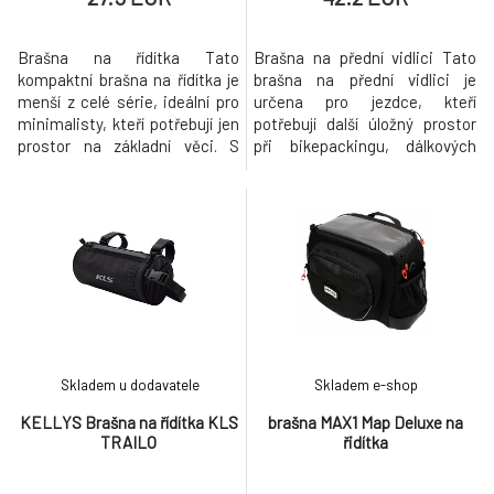
Brašna na řídítka Tato
Brašna na přední vidlici Tato
kompaktní brašna na řídítka je
brašna na přední vidlici je
menší z celé série, ideální pro
určena pro jezdce, kteří
minimalisty, kteří potřebují jen
potřebují další úložný prostor
prostor na základní věci. S
při bikepackingu, dálkových
rozměry 18 × 8 × 8 cm pojme
cestách nebo expedicích. Díky
nářadí, klíče, svačinu nebo
rozměrům 46 × 15 × 15 cm nabízí
telefon – bez zbytečného
dostatek místa na oblečení,
objemu navíc. Vyrobena z
jídlo nebo vybavení, ke kterému
reflexní polyesterové tkaniny,
chcete mít rychlý přístup. Je
chrání vybavení a zároveň
vyrobena z kombinace TPU a
zvyšuje viditelnost při slabé
PU materiálů, je l
Skladem u dodavatele
Skladem e-shop
KELLYS Brašna na řídítka KLS
brašna MAX1 Map Deluxe na
TRAILO
řidítka