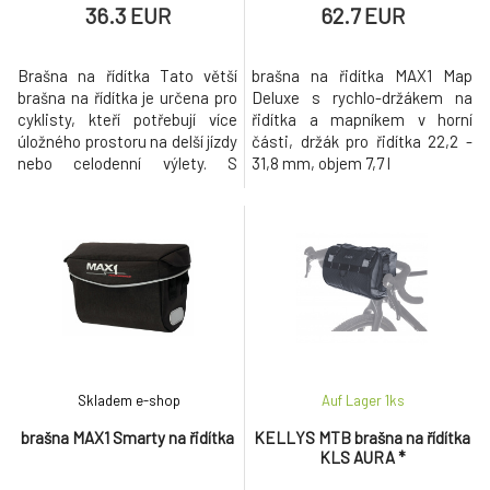
36.3 EUR
62.7 EUR
Brašna na řídítka Tato větší
brašna na řidítka MAX1 Map
brašna na řídítka je určena pro
Deluxe s rychlo-držákem na
cyklisty, kteří potřebují více
řidítka a mapníkem v horní
úložného prostoru na delší jízdy
části, držák pro řidítka 22,2 -
nebo celodenní výlety. S
31,8 mm, objem 7,7 l
rozměry 23,5 × 10 × 10 cm nabízí
dostatek místa na nářadí,
svačinu, peněženku, telefon
nebo rukavice – vše, co chcete
mít po ruce. Vyrobena z
odolného polyesteru, odolává
opotřebení a lehké
Skladem e-shop
Auf Lager 1
ks
brašna MAX1 Smarty na řidítka
KELLYS MTB brašna na řídítka
KLS AURA *