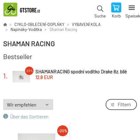
Korb
Speise
Suche
CYKLO-OBLEČENÍ-DOPLŇKY
VYBAVENÍ KOLA
Napínáky-Vodítka
Shaman Racing
SHAMAN RACING
Bestseller
SHAMANRACING spodní vodítko Drake 8z. bílé
-20%
1.
*
12.8 EUR
Filtern
Über das Sortieren
-20%