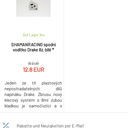
Auf Lager 1
ks
SHAMANRACING spodní
vodítko Drake 8z. bílé *
16 EUR
12.8 EUR
Jeden ze tří plastových
nepostradatelných dílů
napínáku Drake. Zbrusu nový
klecový systém s 8mi zubou
kladkou je samočistící a v
blátivých podmínkách zaručuje
hladší chod než u ostatních
kladek. Dlouhou životnost
Rabatte und Neuigkeiten per E-Mail