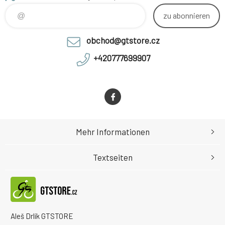
zaručuje kuličkové ložisko.
Samozřejmostí je možnost
zu abonnieren
výběru z devíti barev! PATRIOT
DESIGN - Vyberte si různě
obchod@gtstore.cz
barevné kombinace
+420777699907
Mehr Informationen
Textseiten
Aleš Drlík GTSTORE