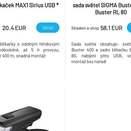
ikaček MAX1 Sirius USB *
sada světel SIGMA Buste
Buster RL 80
20.4 EUR
58.1 EUR
Detail
Skladem e-shop
 blikačky s odolným hliníkovým
Sada světla obsahuje: svě
oděodolné, až 5 h provozu,
Buster 400 a zadní blikačku 
st 400 m, snadná montáž
80, nabíjení přes USB, vo
montáž bez nářadí