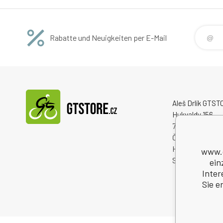
zůstanete v bezpečí. • Širokoúhlá
zůstanet
optika předního světla
optika pře
Rabatte und Neuigkeiten per E-Mail
Aleš Drlík GTS
Hukvaldy 156
73946 Hukvaldy
Česká republika
Handelsregister
www.g
Steuernum.: C
ein
Inter
Sie e