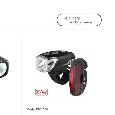
6.
Na dotaz
20.4 EUR
Filtern
nach Parametern
Code: P501806