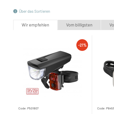
4.
Auf Lager 2
ks
36 EUR
Über das Sortieren
28.6 EUR
Wir empfehlen
Vom billigsten
Vo
-21%
Code: P501807
Code: P645