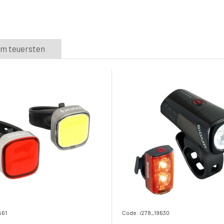
5.
Skladem e-shop
58.1 EUR
m teuersten
561
Code: i278_19630