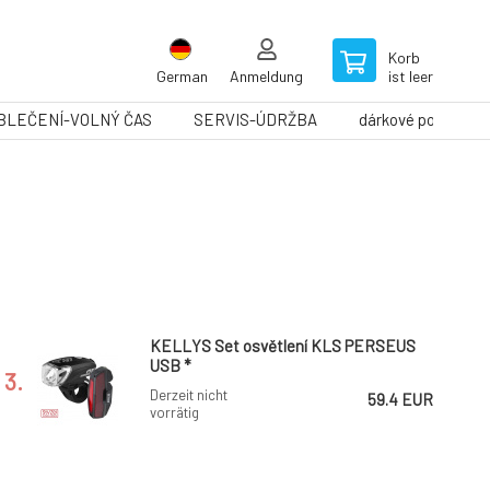
Korb
German
Anmeldung
ist leer
BLEČENÍ-VOLNÝ ČAS
SERVIS-ÚDRŽBA
dárkové poukazy
KELLYS Set osvětlení KLS PERSEUS
USB *
3.
Derzeit nicht
59.4 EUR
vorrätig
sada blikaček MAX1 Sirius USB *