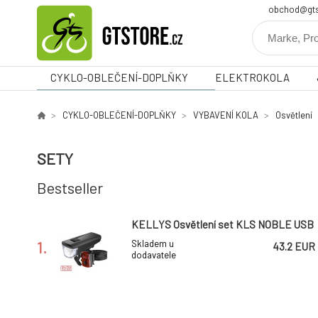
obchod@gts
CYKLO-OBLEČENÍ-DOPLŇKY
ELEKTROKOLA
CYKLO-OBLEČENÍ-DOPLŇKY
VYBAVENÍ KOLA
Osvětlení
SETY
Bestseller
KELLYS Osvětlení set KLS NOBLE USB
1.
Skladem u
43.2 EUR
dodavatele
-21%
KELLYS Osvětlení set KLS NOBLE USB
*