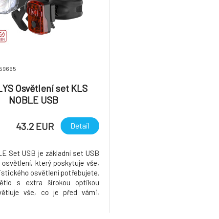
_59665
YS Osvětlení set KLS
NOBLE USB
43.2 EUR
Detail
 Set USB je základní set USB
 osvětlení, který poskytuje vše,
istického osvětlení potřebujete.
ětlo s extra širokou optikou
ětluje vše, co je před vámi,
adní světlo upozorní ostatní
a vaši přítomnost - takže