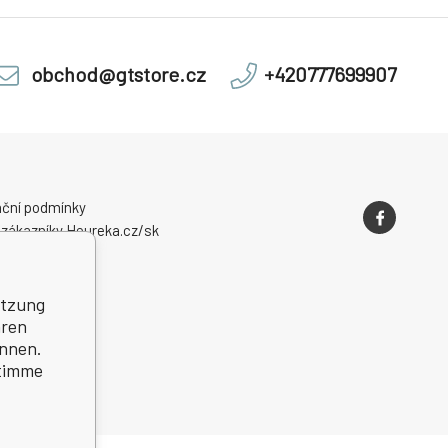
obchod@gtstore.cz
+420777699907
ční podmínky
 zákazníky Heureka.cz/sk
utzung
hren
önnen.
stimme