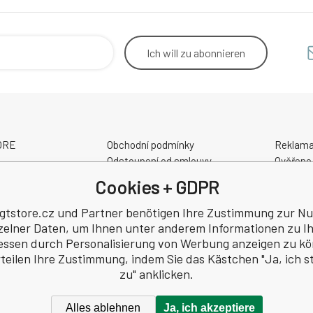
e v bezpečí. • Širokoúhlá
dního světla
Ich will
zu abonnieren
TORE
Obchodní podmínky
Reklama
Odstoupení od smlouvy
Ověřeno
Kontakt - Prodejna - Cykloservis
GPSR
Cookies + GDPR
Velikostní tabulky
 Nr.: 68908792
Slevové a dárkové poukazy
tstore.cz und Partner benötigen Ihre Zustimmung zur N
Z7405084940
Elektrokola AKUMO.cz
zelner Daten, um Ihnen unter anderem Informationen zu I
essen durch Personalisierung von Werbung anzeigen zu k
rteilen Ihre Zustimmung, indem Sie das Kästchen "Ja, ich 
zu" anklicken.
Alles ablehnen
Ja, ich akzeptiere