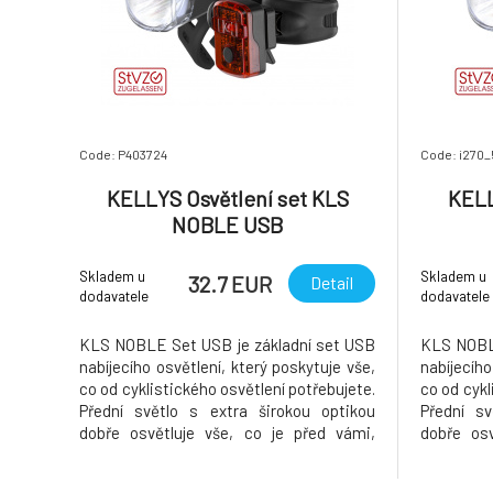
Code: P403724
Code: i270
KELLYS Osvětlení set KLS
KELL
NOBLE USB
Skladem u
Skladem u
32.7 EUR
Detail
dodavatele
dodavatele
KLS NOBLE Set USB je základní set USB
KLS NOBLE
nabíjecího osvětlení, který poskytuje vše,
nabíjecího
co od cyklistického osvětlení potřebujete.
co od cykl
Přední světlo s extra širokou optikou
Přední sv
dobře osvětluje vše, co je před vámi,
dobře osv
zatímco zadní světlo upozorní ostatní
zatímco z
řidiče na vaši přítomnost - takže
řidiče n