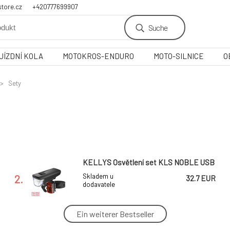
tore.cz
+420777699907
Suche
JÍZDNÍ KOLA
MOTOKROS-ENDURO
MOTO-SILNICE
O
Sety
KELLYS Osvětlení set KLS NOBLE USB
2.
Skladem u
32.7 EUR
dodavatele
Ein weiterer Bestseller
sada světel SIGMA Buster 400 / Buster
RL 80