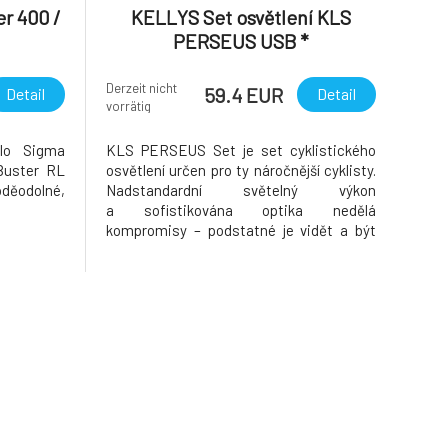
r 400 /
KELLYS Set osvětlení KLS
PERSEUS USB *
Derzeit nicht
59.4 EUR
Detail
Detail
vorrätig
tlo Sigma
KLS PERSEUS Set je set cyklistického
Buster RL
osvětlení určen pro ty náročnější cyklisty.
děodolné,
Nadstandardní světelný výkon
a sofistikována optika nedělá
kompromisy – podstatné je vidět a být
viděn! Optický systém předního světla
homogénně osvětluje terén, což
umožňuje rychlejší jízdu. Taky osvětluje
periférní uhly pohledu ve směru jízdy.