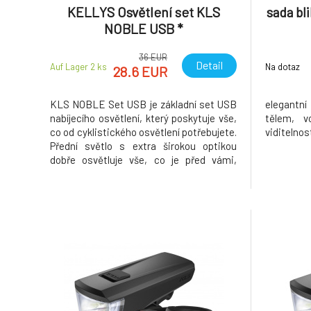
KELLYS Osvětlení set KLS
sada bl
NOBLE USB *
36 EUR
Detail
Auf Lager 2
ks
Na dotaz
28.6 EUR
KLS NOBLE Set USB je základní set USB
elegantní
nabíjecího osvětlení, který poskytuje vše,
tělem, v
co od cyklistického osvětlení potřebujete.
viditelno
Přední světlo s extra širokou optikou
dobře osvětluje vše, co je před vámi,
zatímco zadní světlo upozorní ostatní
řidiče na vaši přítomnost - takže
zůstanete v bezpečí. • Širokoúhlá
optika předního světla