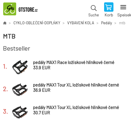
Korb
Speise
Suche
CYKLO-OBLEČENÍ-DOPLŇKY
VYBAVENÍ KOLA
Pedály
mtb
MTB
Bestseller
pedály MAX1 Race ložiskové hliníkové černé
1.
33.9 EUR
pedály MAX1 Tour XL ložiskové hliníkové černé
2.
36.9 EUR
pedály MAX1 Tour XL ložiskové hliníkové černé
3.
*
30.7 EUR