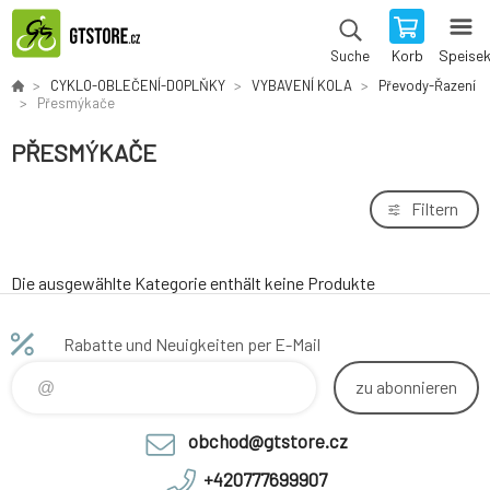
Korb
Speise
Suche
CYKLO-OBLEČENÍ-DOPLŇKY
VYBAVENÍ KOLA
Převody-Řazení
Přesmýkače
PŘESMÝKAČE
Filtern
Die ausgewählte Kategorie enthält keine Produkte
Rabatte und Neuigkeiten per E-Mail
zu abonnieren
obchod@gtstore.cz
+420777699907