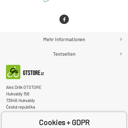
Mehr Informationen
Textseiten
Aleš Drlík GTSTORE
Hukvaldy 156
73946 Hukvaldy
Česká republika
Handelsregister Nr.: 68908792
Steuernum.: CZ7405084940
Cookies + GDPR