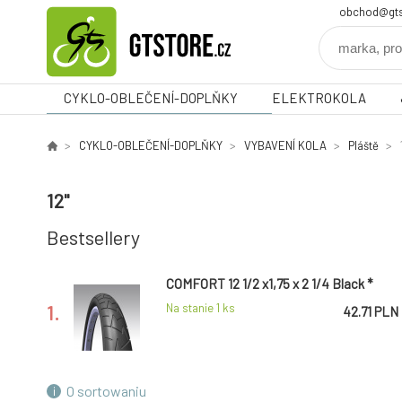
obchod@gts
CYKLO-OBLEČENÍ-DOPLŇKY
ELEKTROKOLA
CYKLO-OBLEČENÍ-DOPLŇKY
VYBAVENÍ KOLA
Pláště
12"
Bestsellery
COMFORT 12 1/2 x1,75 x 2 1/4 Black *
1.
Na stanie 1
ks
42.71 PLN
O sortowaniu