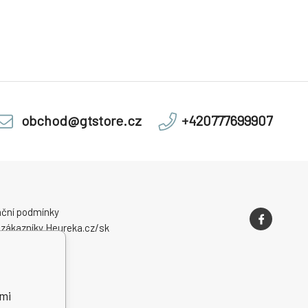
obchod@gtstore.cz
+420777699907
ční podmínky
 zákazníky Heureka.cz/sk
mi