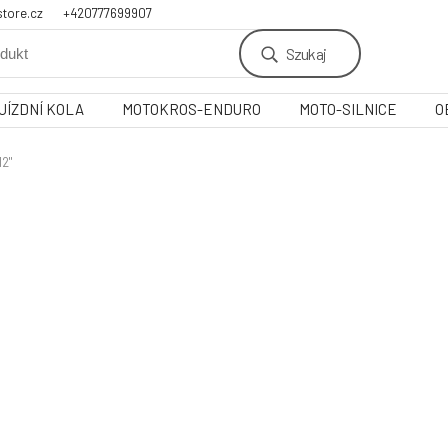
tore.cz
+420777699907
Szukaj
JÍZDNÍ KOLA
MOTOKROS-ENDURO
MOTO-SILNICE
O
12"