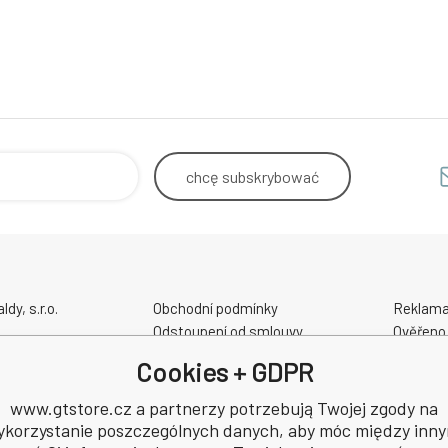
chcę
subskrybować
y, s.r.o.
Obchodní podmínky
Reklama
Odstoupení od smlouvy
Ověřeno
Kontakt - Prodejna - Cykloservis
GPSR
Cookies + GDPR
Velikostní tabulky
kacyjny
Slevové a dárkové poukazy
www.gtstore.cz a partnerzy potrzebują Twojej zgody na
8
Elektrokola AKUMO.cz
ykorzystanie poszczególnych danych, aby móc między inny
48