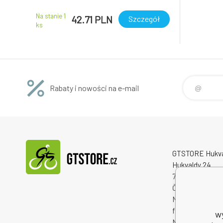
Na stanie 1
42.71 PLN
Szczegół
ks
Rabaty i nowości na e-mail
GTSTORE Hukvald
Hukvaldy 24
73946 Hukvaldy
Česká republika
Numer identyfi
firmy: 2225984
w
NIP: CZ222598