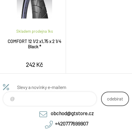
Skladem prodejna 1
ks
COMFORT 12 1/2 x1,75 x 2 1/4
Black *
242 Kč
Slevy a novinky e-mailem
odebírat
obchod@gtstore.cz
+420777699907