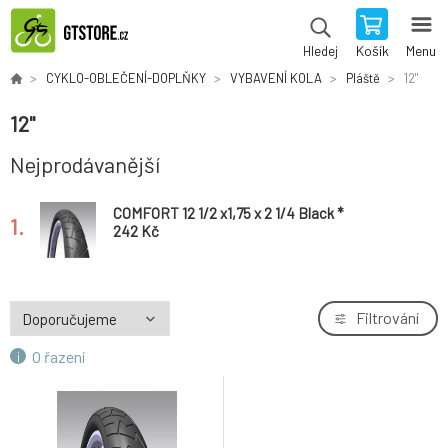
Košík
Menu
Hledej
CYKLO-OBLEČENÍ-DOPLŇKY
VYBAVENÍ KOLA
Pláště
12"
12"
Nejprodávanější
COMFORT 12 1/2 x1,75 x 2 1/4 Black *
1.
242 Kč
Filtrování
O řazení