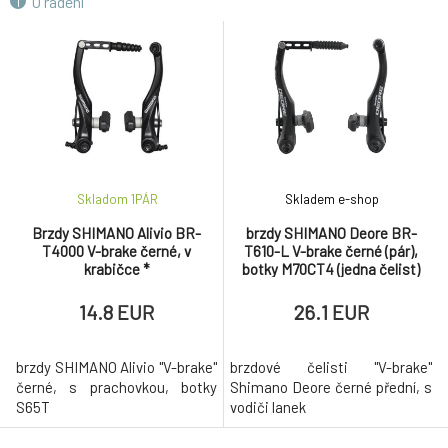
O radení
Skladom 1
PÁR
Skladem e-shop
Brzdy SHIMANO Alivio BR-
brzdy SHIMANO Deore BR-
T4000 V-brake černé, v
T610-L V-brake černé (pár),
krabičce *
botky M70CT4 (jedna čelist)
14.8 EUR
26.1 EUR
brzdy SHIMANO Alivio "V-brake"
brzdové čelisti "V-brake"
černé, s prachovkou, botky
Shimano Deore černé přední, s
S65T
vodiči lanek