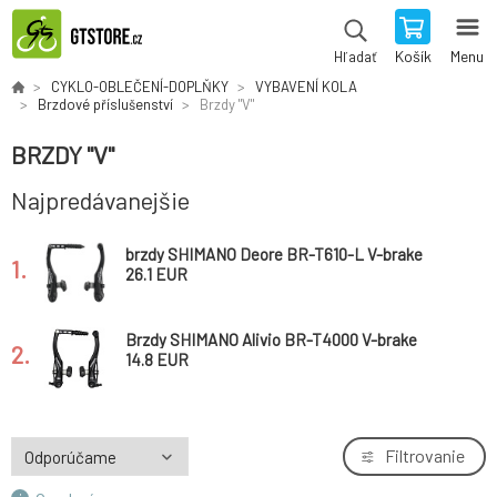
Košík
Menu
Hľadať
CYKLO-OBLEČENÍ-DOPLŇKY
VYBAVENÍ KOLA
Brzdové příslušenství
Brzdy "V"
BRZDY "V"
Najpredávanejšie
brzdy SHIMANO Deore BR-T610-L V-brake
1.
černé (pár), botky M70CT4 (jedna čelist)
26.1 EUR
Brzdy SHIMANO Alivio BR-T4000 V-brake
2.
černé, v krabičce *
14.8 EUR
Filtrovanie