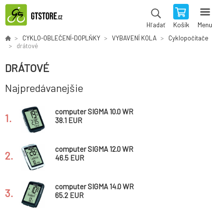
Košík
Menu
Hľadať
CYKLO-OBLEČENÍ-DOPLŇKY
VYBAVENÍ KOLA
Cyklopočítače
drátové
DRÁTOVÉ
Najpredávanejšie
computer SIGMA 10.0 WR
1.
38.1 EUR
computer SIGMA 12.0 WR
2.
46.5 EUR
computer SIGMA 14.0 WR
3.
65.2 EUR