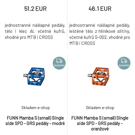
51.2 EUR
46.1 EUR
jednostranné nášlapné pedály,
jednostranné nášlapné pedály,
tělo i klec Al, včetně kufrů,
leštěné tělo z hliníkové slitiny,
vhodné pro MTB i CROSS
včetně kufrů S-002, vhodné pro
MTB i CROSS
ZADARMO
ZADARMO
Skladem e-shop
Skladem e-shop
FUNN Mamba S (small) Single
FUNN Mamba S (small) Single
side SPD - GRS pedály - modré
side SPD - GRS pedály -
oranžové