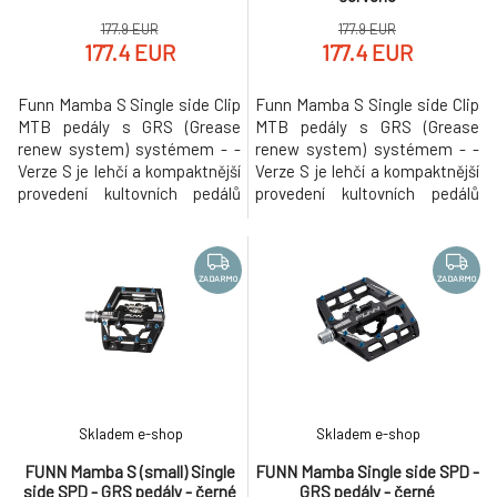
177.9 EUR
177.9 EUR
177.4 EUR
177.4 EUR
Funn Mamba S Single side Clip
Funn Mamba S Single side Clip
MTB pedály s GRS (Grease
MTB pedály s GRS (Grease
renew system) systémem - -
renew system) systémem - -
Verze S je lehčí a kompaktnější
Verze S je lehčí a kompaktnější
provedení kultovních pedálů
provedení kultovních pedálů
Funn Mamba. Vyznačuje
Funn Mamba. Vyznačuje
menším tvarem těla, které je
menším tvarem těla, které je
vhodnější pro některé způsoby
vhodnější pro některé způsoby
použití (a jezdce s menší
použití (a jezdce s menší
ZADARMO
ZADARMO
nohou). Elitní jednostranné
nohou). Elitní jednostranné
nášlapné lehké a odolné pedály
nášlapné lehké a odolné pedály
s integrovaným systémem
s integrovaným systémem
GRS, kte
GRS, kte
Skladem e-shop
Skladem e-shop
FUNN Mamba S (small) Single
FUNN Mamba Single side SPD -
side SPD - GRS pedály - černé
GRS pedály - černé