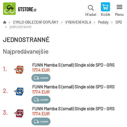
Košík
Menu
Hľadať
CYKLO-OBLEČENÍ-DOPLŇKY
VYBAVENÍ KOLA
Pedály
SPD
jednostranné
JEDNOSTRANNÉ
Najpredávanejšie
FUNN Mamba S (small) Single side SPD - GRS
1.
pedály - oranžové
177.4 EUR
ZADARMO
FUNN Mamba S (small) Single side SPD - GRS
2.
pedály - modré
177.4 EUR
ZADARMO
FUNN Mamba S (small) Single side SPD - GRS
3.
pedály - červené
177.4 EUR
ZADARMO