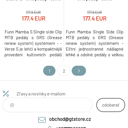
177.9 EUR
177.9 EUR
177.4 EUR
177.4 EUR
Funn Mamba S Single side Clip
Funn Mamba Single Side Clip
MTB pedály s GRS (Grease
MTB pedály s GRS (Grease
renew system) systémem - -
renew system) systémem -
Verze S je lehčí a kompaktnější
Elitní jednostranné nášlapné
provedení kultovních pedálů
lehké a odolné pedály s velkou
Funn Mamba. Vyznačuje
plochou a integrovaným
menším tvarem těla, které je
systémem GRS, který
1
2
vhodnější pro některé způsoby
umožňuje jednoduché, rychlé
použití (a jezdce s menší
promazání bez nutnosti
nohou). Elitní jednostranné
demontáže pedálu z kola. Plně
nášlapné lehké a odolné pedály
SPD kompatibilní. Ideální pro
Zľavy a novinky e-mailom
s integrovaným systémem
Enduro, All Mountain - nahoru v
GRS, kte
SPD dolu na plat
odoberať
obchod@gtstore.cz