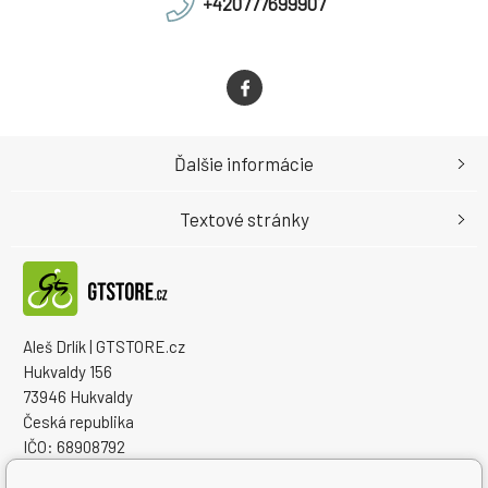
+420777699907
Ďalšie informácie
Textové stránky
Aleš Drlík | GTSTORE.cz
Hukvaldy 156
73946 Hukvaldy
Česká republika
IČO: 68908792
IČ DPH (DIČ): CZ7405084940