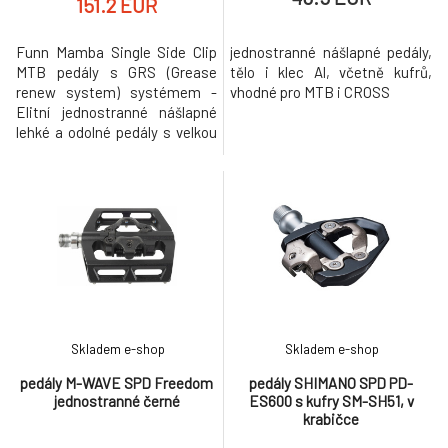
151.2 EUR
Funn Mamba Single Side Clip
jednostranné nášlapné pedály,
MTB pedály s GRS (Grease
tělo i klec Al, včetně kufrů,
renew system) systémem -
vhodné pro MTB i CROSS
Elitní jednostranné nášlapné
lehké a odolné pedály s velkou
plochou a integrovaným
systémem GRS, který
umožňuje jednoduché, rychlé
promazání bez nutnosti
demontáže pedálu z kola. Plně
SPD kompatibilní. Ideální pro
Enduro, All Mountain - nahoru v
SPD dolu na plat
Skladem e-shop
Skladem e-shop
pedály M-WAVE SPD Freedom
pedály SHIMANO SPD PD-
jednostranné černé
ES600 s kufry SM-SH51, v
krabičce