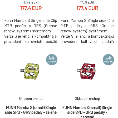
177.9 EUR
177.9 EUR
177.4 EUR
177.4 EUR
Funn Mamba S Single side Clip
Funn Mamba S Single side Clip
MTB pedály s GRS (Grease
MTB pedály s GRS (Grease
renew system) systémem - -
renew system) systémem - -
Verze S je lehčí a kompaktnější
Verze S je lehčí a kompaktnější
provedení kultovních pedálů
provedení kultovních pedálů
Funn Mamba. Vyznačuje
Funn Mamba. Vyznačuje
menším tvarem těla, které je
menším tvarem těla, které je
vhodnější pro některé způsoby
vhodnější pro některé způsoby
použití (a jezdce s menší
použití (a jezdce s menší
ZADARMO
ZADARMO
nohou). Elitní jednostranné
nohou). Elitní jednostranné
nášlapné lehké a odolné pedály
nášlapné lehké a odolné pedály
s integrovaným systémem
s integrovaným systémem
GRS, kte
GRS, kte
Skladem e-shop
Skladem e-shop
FUNN Mamba S (small) Single
FUNN Mamba S (small) Single
side SPD - GRS pedály - zelené
side SPD - GRS pedály -
červené