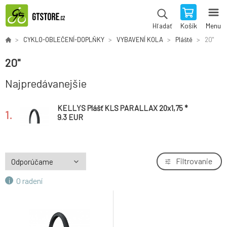
Košík
Menu
Hľadať
CYKLO-OBLEČENÍ-DOPLŇKY
VYBAVENÍ KOLA
Pláště
20"
20"
Najpredávanejšie
KELLYS Plášť KLS PARALLAX 20x1,75 *
1.
9.3 EUR
Filtrovanie
O radení