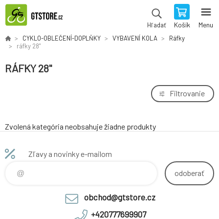
Košík
Menu
Hľadať
CYKLO-OBLEČENÍ-DOPLŇKY
VYBAVENÍ KOLA
Ráfky
ráfky 28"
RÁFKY 28"
Filtrovanie
Zvolená kategória neobsahuje žiadne produkty
Zľavy a novinky e-mailom
odoberať
obchod@gtstore.cz
+420777699907