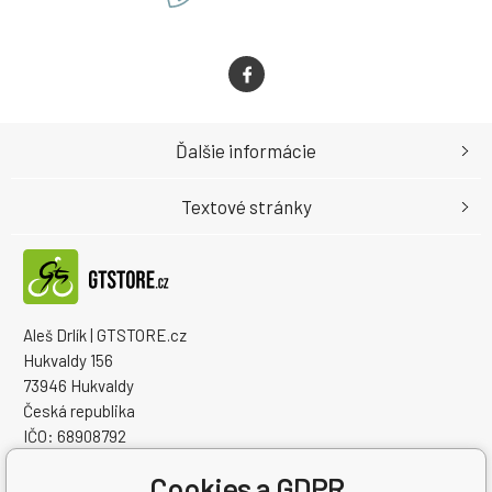
Ďalšie informácie
Textové stránky
Aleš Drlík | GTSTORE.cz
Hukvaldy 156
73946 Hukvaldy
Česká republika
IČO: 68908792
IČ DPH (DIČ): CZ7405084940
Cookies a GDPR