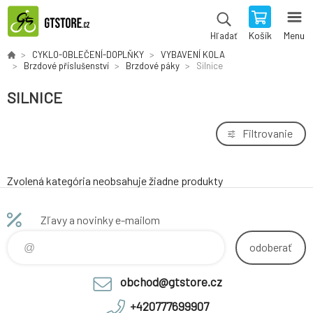
Košík
Menu
Hľadať
CYKLO-OBLEČENÍ-DOPLŇKY
VYBAVENÍ KOLA
Brzdové příslušenství
Brzdové páky
Silnice
SILNICE
Filtrovanie
Zvolená kategória neobsahuje žiadne produkty
Zľavy a novinky e-mailom
odoberať
obchod@gtstore.cz
+420777699907