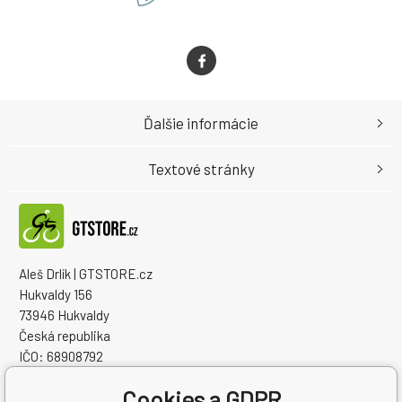
Ďalšie informácie
Textové stránky
Aleš Drlík | GTSTORE.cz
Hukvaldy 156
73946 Hukvaldy
Česká republika
IČO: 68908792
IČ DPH (DIČ): CZ7405084940
Cookies a GDPR